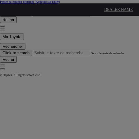
Passer au contenu principal
(Appuyez sur Enter)
Rechercher
DEALER NAME
Click to search
Saisir le texte de recherche
Retirer
Ma Toyota
Rechercher
Click to search
Saisir le texte de recherche
Retirer
© Toyota. All rights served 2026