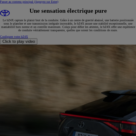
Passer au contenu principal
(Appuyez sur Enter)
Une sensation électrique pure
Le bZ4X capture le plaisir brut de la conduite. Grâce à un centre de gravité abaissé, une batterie positionnée
sous le plancher et une transmission intégrale incroyable, le bZ4X assure une stabilité exceptionnelle, une
maniabilité hors norme et un contrôle maximum. Conçu pour défier les attentes, le bZ4X offre une expérience
de conduite véritablement transparente, quelles que soient les conditions de route.
Configurer votre bZ4X
Click to play video