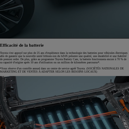
Efficacité de la batterie
Toyota s'est appuyé sur plus de 25 ans d'expérience dans la technologie des batteries pour véhicules électriques
afin de garantir que la nouvelle unité lithium-ion du bZ4X présente une qualité, une durabilité et une fiabilité
de premier ordre. De plus, grâce au programme Toyota Battery Care, la batterie fonctionnera encore à 70 % de
sa capacité d'origine après 10 ans d'utilisation ou un million de kilomètres parcourus*.
*Sous réserve d'un contrôle annuel dans un centre de service agréé Toyota. (SOCIÉTÉS NATIONALES DE
MARKETING ET DE VENTES À ADAPTER SELON LES BESOINS LOCAUX)