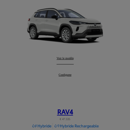
Corolla Cross
Voir le modèle
:
Corolla Cross
Configurez
:
RAV4
€ 47.535
Hybride
Hybride Rechargeable