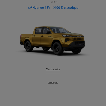
€ 50.363
Hybride 48V
100 % électrique
Hilux
Voir le modèle
:
Hilux
Configurez
: