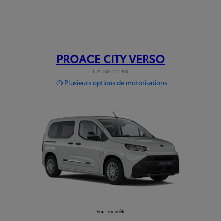
PROACE CITY VERSO
€ 22.500
€ 27.300
Plusieurs options de motorisations
PROACE CITY VERSO
Voir le modèle
: