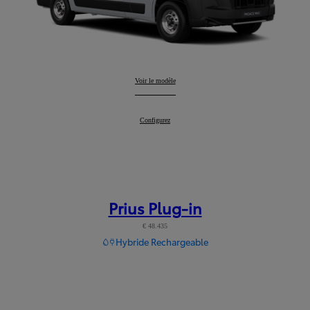
Proace Max
Voir le modèle
:
Proace Max
Configurez
:
Prius Plug-in
€ 48.435
Hybride Rechargeable