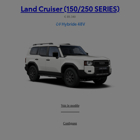
Land Cruiser (150/250 SERIES)
€ 89.340
Hybride 48V
Land Cruiser (150/250 SERIES)
Voir le modèle
:
Land Cruiser (150/250 SERIES)
Configurez
: