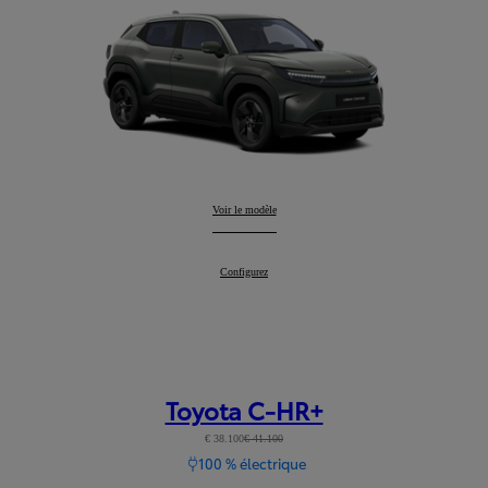
Urban Cruiser
Voir le modèle
:
Urban Cruiser
Configurez
:
Toyota C-HR+
€ 38.100
€ 41.100
100 % électrique