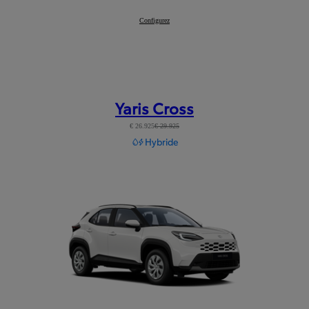
YARIS
Configurez
:
Yaris Cross
€ 26.925
€ 29.925
Hybride