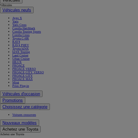
Véhicules
Véhicules
Véhicules neufs
Aygo X
Yaris
Yaris Cross
Corolla Hatchback
Corolla Touring Sports
Corolla Cross
Toyota C-HR
RAV4
RAV4 PHEV
Toyota bZ4X
bZ4X Touring
Land Cruiser
Urban Cruiser
HILUX
PROACE
PROACE VERSO
PROACE CITY VERSO
PROACE CITY
PROACE MAX
Mirai
Prius Plug-in
Véhicules d'occasion
Promotions
Choisissez une catégorie
Voitures crossovers
Nouveaux modèles
Achetez une Toyota
Achetez une Toyota