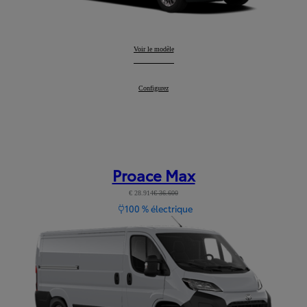
PROACE VERSO
Voir le modèle
:
PROACE VERSO
Configurez
:
Proace Max
€ 28.914
€ 36.600
100 % électrique