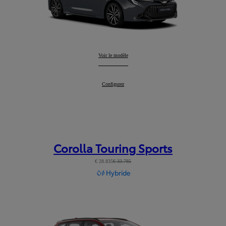
Corolla Hatchback
Voir le modèle
:
Corolla Hatchback
Configurez
:
Corolla Touring Sports
€ 28.835
€ 33.785
Hybride