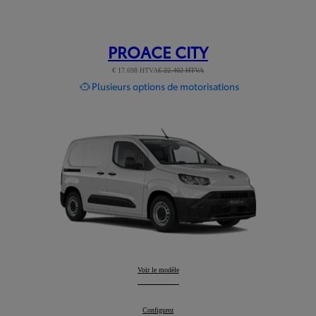
PROACE CITY
€ 17.698 HTVA
€ 22.402 HTVA
Plusieurs options de motorisations
PROACE CITY
Voir le modèle
:
PROACE CITY
Configurez
: