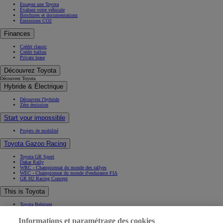
Essayez une Toyota
Évaluez votre véhicule
Brochures et documentations
Émissions CO2
Finances
Crédit classic
Crédit ballon
Private lease
Découvrez Toyota
Découvrez Toyota
Hybride & Électrique
Découvrez l'hybride
Zéro émission
Start your impossible
Projets de mobilité
Toyota Gazoo Racing
Toyota GR Sport
Dakar Rally
WRC - Championnat du monde des rallyes
WEC - Championnat du monde d'endurance FIA
GR H2 Racing Concept
This is Toyota
Toyota Belgium
Pourquoi Toyota
Informations et paramétrage des cookies
Contact & Infos