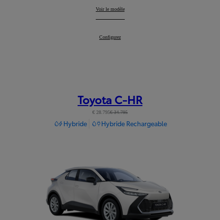
Yaris Cross
Voir le modèle
:
Yaris Cross
Configurez
:
Toyota C-HR
€ 28.795
€ 34.795
Hybride
Hybride Rechargeable