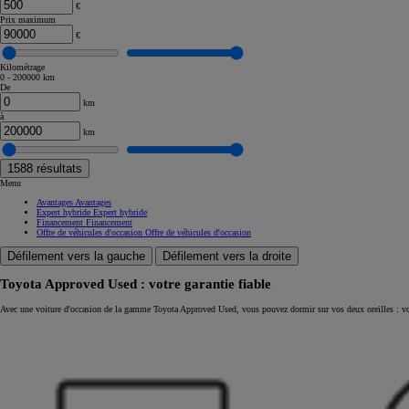
€
Prix maximum
€
Kilométrage
0 - 200000 km
De
km
à
km
1588
résultats
Menu
Avantages
Avantages
Expert hybride
Expert hybride
Financement
Financement
Offre de véhicules d'occasion
Offre de véhicules d'occasion
Défilement vers la gauche
Défilement vers la droite
Toyota Approved Used : votre garantie fiable
À partir de
Avec une voiture d'occasion de la gamme Toyota Approved Used, vous pouvez dormir sur vos deux oreilles : vo
Land Cruiser (150/250 SERIES)