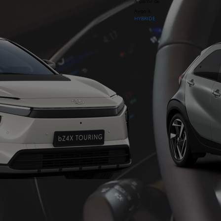
À partir de
Aygo X
HYBRIDE
À partir de