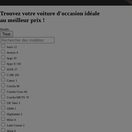
Trouvez votre voiture d'occasion idéale
au meilleur prix !
Modèle
Auris
12
Avensis
0
Aygo
29
Aygo X
143
bZ4X
27
C-HR
205
Camry
1
Corolla
99
Corolla Cross
66
Corolla HB/TS
70
GR Yaris
3
À partir de
GR86
1
Highlander
5
Hilux
6
Land Cruiser
2
Mirai
0