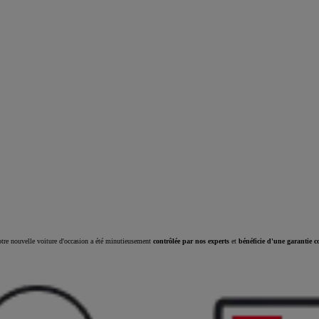
tre nouvelle voiture d'occasion a été minutieusement
contrôlée par nos experts
et
bénéficie d'une garantie c
À partir de
Hilux
ÉLECTRIQUE