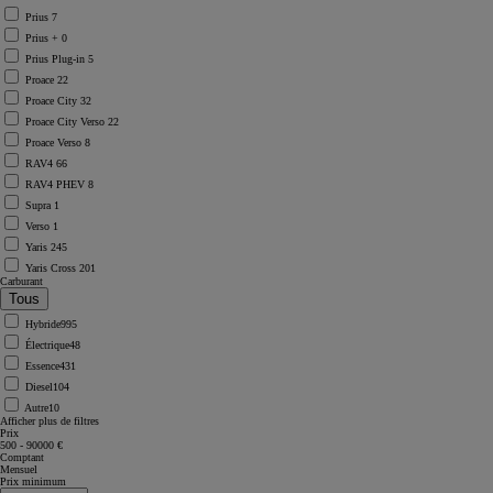
Prius
7
Prius +
0
Prius Plug-in
5
Proace
22
Proace City
32
Proace City Verso
22
Proace Verso
8
RAV4
66
RAV4 PHEV
8
Supra
1
Verso
1
Yaris
245
Yaris Cross
201
Carburant
Hybride
995
Électrique
48
Essence
431
Diesel
104
Autre
10
Corolla Touring Sports
Afficher plus de filtres
Prix
HYBRIDE
500 - 90000 €
Comptant
Mensuel
Prix minimum