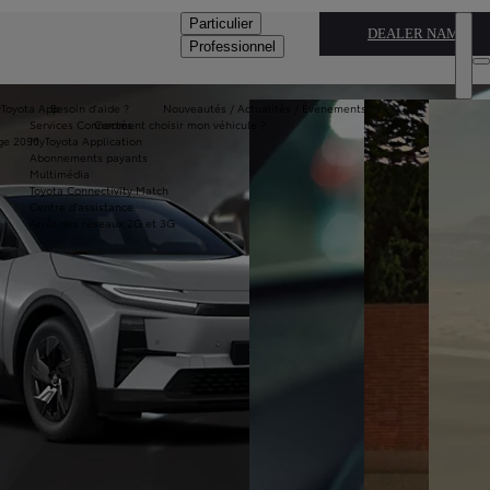
Particulier
DEALER NAME
Professionnel
Toyota App
Besoin d'aide ?
Nouveautés / Actualités / Évènements
Services Connectés
Comment choisir mon véhicule ?
ge 2050
MyToyota Application
Abonnements payants
Multimédia
Toyota Connectivity Match
Centre d'assistance
Arrêt des réseaux 2G et 3G