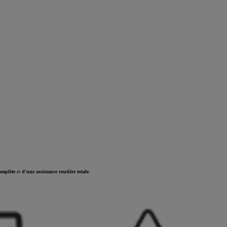
omplète
et
d'une assistance routière totale
.