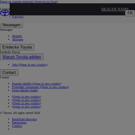
Passer au contenu principal
(Appuyez sur Enter)
Langue
DEALER NAME
Promotion Toyota
FR
français
Kein Inhalt gefunden
Neuwagen
Neuwagen
Modelle
Aktionen
Entdecke Toyota
Entdecke Toyota
Warum Toyota wählen
Jobs
(Opens in new window)
Contact
Contact
Kontakt händler
(Opens in new window)
Probefahrt vereinbaren
(Opens in new window)
Einen Händler finden
(Opens in new window)
(Opens in new window)
(Opens in new window)
(Opens in new window)
© Toyota. All rights served 2026
Rechtliche Hinweise
Datenschutz
Cookies