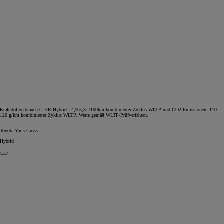
Kraftstoffverbrauch C-HR Hybrid : 4,9-5,3 l/100km kombinierter Zyklus WLTP und CO2-Emissionen: 110-
120 g/km kombinierter Zyklus WLTP. Werte gemäß WLTP-Prüfverfahren.
Toyota Yaris Cross
Hybrid