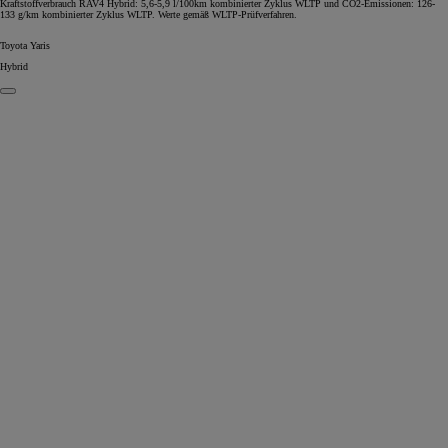
Kraftstoffverbrauch RAV4 Hybrid: 5,6-5,9 l/100km kombinierter Zyklus WLTP und CO2-Emissionen: 126-
133 g/km kombinierter Zyklus WLTP. Werte gemäß WLTP-Prüfverfahren.
Toyota Yaris
Hybrid