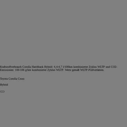
Kraftstoffverbrauch Corolla Hatchback Hybrid: 4,4-4,7 l/100km kombinierter Zyklus WLTP und CO2-
Emissionen: 100-106 g/km kombinierter Zyklus WLTP. Werte gemäß WLTP-Prüfverfahren.
Toyota Corolla Cross
Hybrid