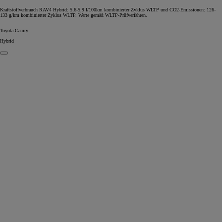
Kraftstoffverbrauch RAV4 Hybrid: 5,6-5,9 l/100km kombinierter Zyklus WLTP und CO2-Emissionen: 126-
133 g/km kombinierter Zyklus WLTP. Werte gemäß WLTP-Prüfverfahren.
Toyota Camry
Hybrid