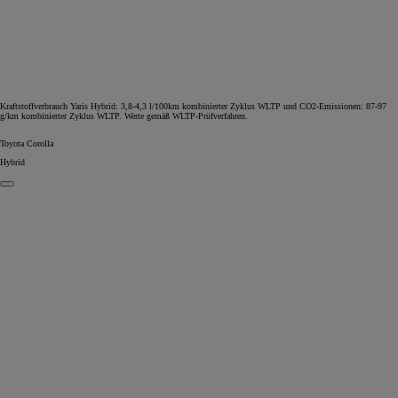
Kraftstoffverbrauch Yaris Hybrid: 3,8-4,3 l/100km kombinierter Zyklus WLTP und CO2-Emissionen: 87-97
g/km kombinierter Zyklus WLTP. Werte gemäß WLTP-Prüfverfahren.
Toyota Corolla
Hybrid