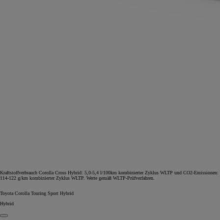
Kraftstoffverbrauch Corolla Cross Hybrid: 5,0-5,4 l/100km kombinierter Zyklus WLTP und CO2-Emissionen:
114-122 g/km kombinierter Zyklus WLTP. Werte gemäß WLTP-Prüfverfahren.
Toyota Corolla Touring Sport Hybrid
Hybrid