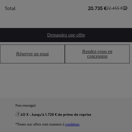
Total
20.735 €
22.455 €
1
Demandez une offre
Rendez-vous en
Réserver un essai
concession
Non renseigné
AYGO X : Jusqu'à 1.720 € de prime de reprise
1
*Toutes nos offres sont soumises à
conditions