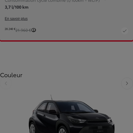
Consommation cycle combiné (l/100km - WLTP)
3,7 l/100 km
En savoir plus
20.240 €
21.960 €
1
Couleur
Diapositive précédente
Diapo