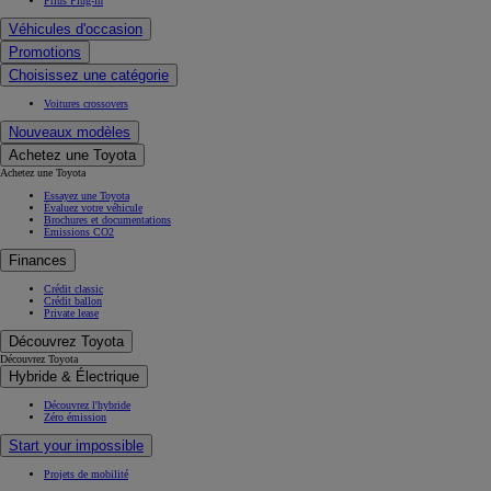
Prius Plug-in
Véhicules d'occasion
Promotions
Choisissez une catégorie
Voitures crossovers
Nouveaux modèles
Achetez une Toyota
Achetez une Toyota
Essayez une Toyota
Évaluez votre véhicule
Brochures et documentations
Émissions CO2
Finances
Crédit classic
Crédit ballon
Private lease
Découvrez Toyota
Découvrez Toyota
Hybride & Électrique
Découvrez l'hybride
Zéro émission
Start your impossible
Projets de mobilité