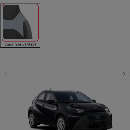
Black fabric (FA20)
Diapositive précédente
Diapo