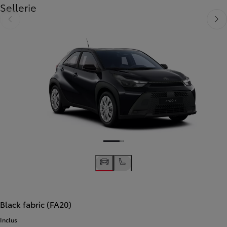
Sellerie
Diapositive précédente
Diapo
Black fabric (FA20)
Inclus