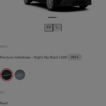
495 €
Peinture métallisée
-
Night Sky Black (209)
495 €
Night Sky Black (209)
Persian Salt (1K3)
0 €
Pearl