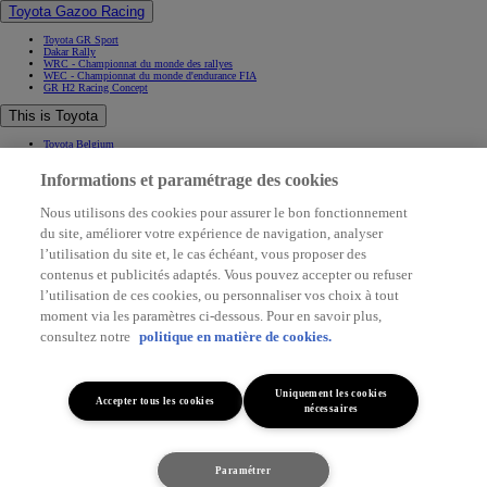
Toyota Gazoo Racing
Toyota GR Sport
Dakar Rally
WRC - Championnat du monde des rallyes
WEC - Championnat du monde d'endurance FIA
GR H2 Racing Concept
This is Toyota
Toyota Belgium
Pourquoi Toyota
Informations et paramétrage des cookies
Contact & Infos
Contact & Infos
Nous utilisons des cookies pour assurer le bon fonctionnement
Trouvez un concessionnaire
du site, améliorer votre expérience de navigation, analyser
Rendez-vous entretien
Rendez-vous en concession
(Opens in new window)
l’utilisation du site et, le cas échéant, vous proposer des
Contactez-nous
contenus et publicités adaptés. Vous pouvez accepter ou refuser
Support (FAQ)
l’utilisation de ces cookies, ou personnaliser vos choix à tout
Application My Toyota
Mentions légales
moment via les paramètres ci-dessous. Pour en savoir plus,
Vie privée
Data sharing
consultez notre
politique en matière de cookies.
Cookies
Accessibilité
(Opens in new window)
(Opens in new window)
Uniquement les cookies
Accepter tous les cookies
(Opens in new window)
nécessaires
(Opens in new window)
© Toyota. All rights served 2026
Paramétrer