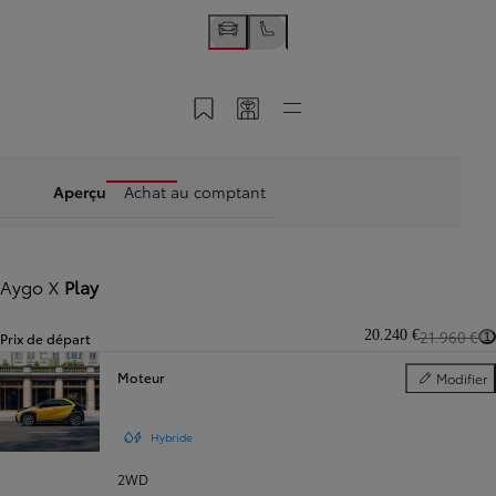
Enregistrer dans My Toyota
Partager mon code
Accès directs
Aperçu
Achat au comptant
Aygo X
Play
20.240 €
21.960 €
Prix de départ
1
Moteur
Modifier
Moteur
Hybride
2WD