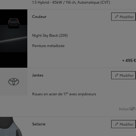
1.5 Hybrid - 85kW / 116 ch
,
Automatique (CVT)
Couleur
Modifier
Couleur
Night Sky Black (209)
Peinture métallisée
+
495 €
Jantes
Modifier
Jantes
Roues en acier de 17" avec enjoliveurs
Inclus
Sellerie
Modifier
Sellerie