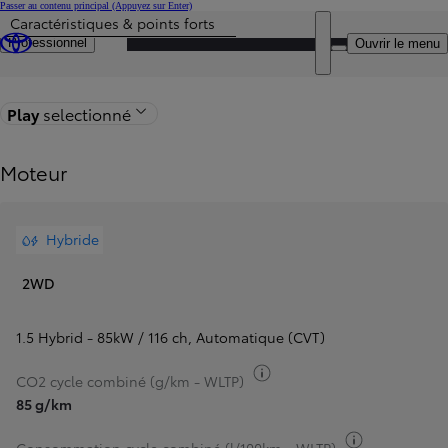
Passer au contenu principal
(Appuyez sur Enter)
Caractéristiques & points forts
Particulier
Prix mis à jour Le prix de votre configuration est 20.735 €
DEALER NAME
Professionnel
Ouvrir le menu
Retour à la page du modèle
Play
selectionné
Moteur
Hybride
2WD
1.5 Hybrid - 85kW / 116 ch
,
Automatique (CVT)
Basculer infos carburant
CO2 cycle combiné (g/km - WLTP)
85 g/km
Basculer inf