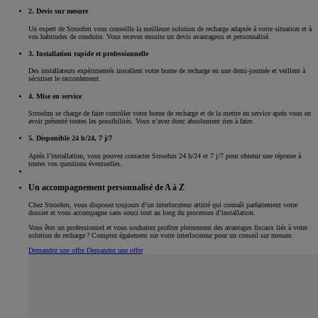
2. Devis sur mesure
Un expert de Stroohm vous conseille la meilleure solution de recharge adaptée à votre situation et à
vos habitudes de conduite. Vous recevez ensuite un devis avantageux et personnalisé.
3. Installation rapide et professionnelle
Des installateurs expérimentés installent votre borne de recharge en une demi-journée et veillent à
sécuriser le raccordement.
4. Mise en service
Stroohm se charge de faire contrôler votre borne de recharge et de la mettre en service après vous en
avoir présenté toutes les possibilités. Vous n’avez donc absolument rien à faire.
5. Disponible 24 h/24, 7 j/7
Après l’installation, vous pouvez contacter Stroohm 24 h/24 et 7 j/7 pour obtenir une réponse à
toutes vos questions éventuelles.
Un accompagnement personnalisé de A à Z
Chez Stroohm, vous disposez toujours d’un interlocuteur attitré qui connaît parfaitement votre
dossier et vous accompagne sans souci tout au long du processus d’installation.
Vous êtes un professionnel et vous souhaitez profiter pleinement des avantages fiscaux liés à votre
solution de recharge ? Comptez également sur votre interlocuteur pour un conseil sur mesure.
Demandez une offre
Demandez une offre