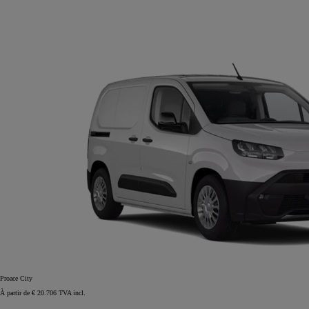
Proace City
À partir de € 20.706 TVA incl.