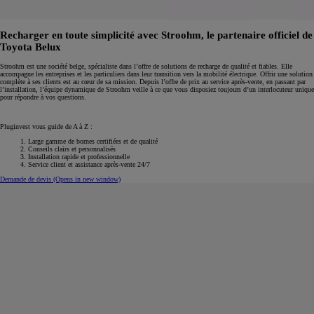
Recharger en toute simplicité avec Stroohm, le partenaire officiel de
Toyota Belux
Stroohm est une société belge, spécialiste dans l’offre de solutions de recharge de qualité et fiables. Elle
accompagne les entreprises et les particuliers dans leur transition vers la mobilité électrique. Offrir une solution
complète à ses clients est au cœur de sa mission. Depuis l’offre de prix au service après-vente, en passant par
l’installation, l’équipe dynamique de Stroohm veille à ce que vous disposiez toujours d’un interlocuteur unique
pour répondre à vos questions.
Pluginvest vous guide de A à Z :
Large gamme de bornes certifiées et de qualité
Conseils clairs et personnalisés
Installation rapide et professionnelle
Service client et assistance après-vente 24/7
Demande de devis
(Opens in new window)