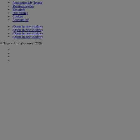
Application My Toyota
Mentions légales
Vie privée
Data sharing
Cookies
Accessibilité
(Opens in new window)
(Opens in new window)
(Opens in new window)
(Opens in new window)
© Toyota. All rights served 2026