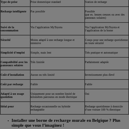
Type de prise
Prise domestique standard
Station de recharge
Recharge intelligente
Pas possible
Possible
(par ex. heures creuses ou avec des
panneaux solaires)
Suivi de la
Via l’application MyToyota
Via l’application MyToyota et
consommation
l’application de la borne
Sécurité
Moins adapté à une recharge longue et
Conçu pour une recharge quotidienne
intensive
en toute sécurité
Simplicité d’emploi
Simple, mais lent
Très pratique et automatique
Compatibilité avec les
Très limitée
Parfaitement adaptée
panneaux solaires
Coût d’installation
Aucun ou très limité
Investissement plus élevé
Coût par recharge
Faible
Faible
Adapté à un usage
Uniquement pour un nombre limité de
Oui
quotidien
kilomètres parcourus en mode électrique
Idéal pour
Recharge occasionnelle ou hybride
Recharge quotidienne à domicile
rechargeable
d’une voiture 100 % électrique
Installer une borne de recharge murale en Belgique ? Plus
simple que vous l’imaginez !