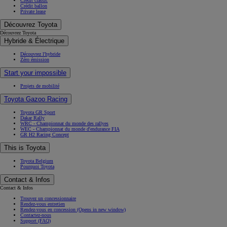
Crédit classic
Crédit ballon
Private lease
Découvrez Toyota
Découvrez Toyota
Hybride & Électrique
Découvrez l'hybride
Zéro émission
Start your impossible
Projets de mobilité
Toyota Gazoo Racing
Toyota GR Sport
Dakar Rally
WRC - Championnat du monde des rallyes
WEC - Championnat du monde d'endurance FIA
GR H2 Racing Concept
This is Toyota
Toyota Belgium
Pourquoi Toyota
Contact & Infos
Contact & Infos
Trouvez un concessionnaire
Rendez-vous entretien
Rendez-vous en concession
(Opens in new window)
Contactez-nous
Support (FAQ)