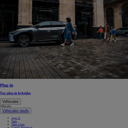
Plug-in
Nos plug-in hybrides
Véhicules
Véhicules
Véhicules neufs
Aygo X
Yaris
Yaris Cross
Corolla Hatchback