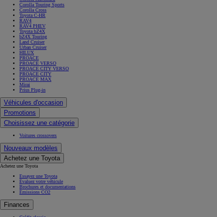
Corolla Touring Sports
Corolla Cross
Toyota C-HR
RAV4
RAV4 PHEV
Toyota bZ4X
bZ4X Touring
Land Cruiser
Urban Cruiser
HILUX
PROACE
PROACE VERSO
PROACE CITY VERSO
PROACE CITY
PROACE MAX
Mirai
Prius Plug-in
Véhicules d'occasion
Promotions
Choisissez une catégorie
Voitures crossovers
Nouveaux modèles
Achetez une Toyota
Achetez une Toyota
Essayez une Toyota
Évaluez votre véhicule
Brochures et documentations
Émissions CO2
Finances