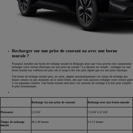
Recharger sur une prise de courant ou avec une borne
murale ?
Pourquoi installer une borne de recharge murale en Belgique alors que vous pouvez tout simplement
recharger votre voiture électrique sur une prise de courant ? La réponse est simple : recharger sur une
borne murale (ou wallbox) est plus sûr et jusqu’à dix fois plus rapide que sur une prise classique.
Une borne de recharge murale peut, en outre, adapter automatiquement vos temps de recharge aux
heures creuses ou aux moments où le soleil brille, afin que vous puissiez recharger votre voiture grâce
à vos panneaux solaires. Une borne murale rend ainsi vos sessions de recharge à la fois plus simples
et plus économiques.
Recharge via une prise de courant
Recharge avec une borne murale
Puissance
2,3 kW
7,4 kW à 22 kW
Temps de recharge
30 à 40 heures
3 à 11 heures
moyen