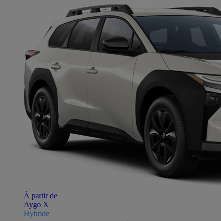
À partir de
Aygo X
Hybride