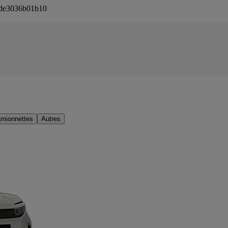
fcde3036b01b10
mionnettes
Autres