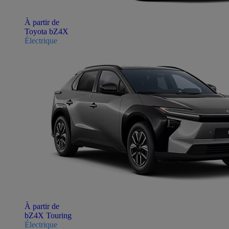
À partir de
Toyota bZ4X
Électrique
À partir de
bZ4X Touring
Électrique