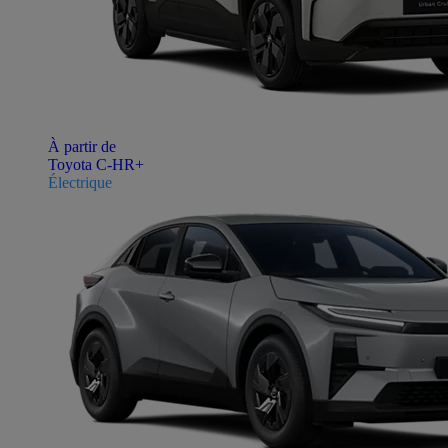
À partir de
Toyota C-HR+
Électrique