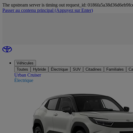
The upstream server is timing out request_id: 0186fa5a38d36d6eb9
Passer au contenu principal
(Appuyez sur Enter)
Véhicules
Toutes
Hybride
Électrique
SUV
Citadines
Familiales
Ca
Urban Cruiser
Électrique