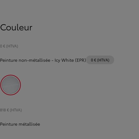
de
Toyota C-HR
éfilement
HYBRIDE
Couleur
0 € (HTVA)
Peinture non-métallisée
-
Icy White (EPR)
0 € (HTVA)
Icy White (EPR)
818 € (HTVA)
Peinture métallisée