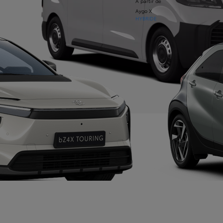
À partir de
Aygo X
HYBRIDE
apositive précédente
Diapositive suivante
À partir de