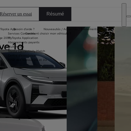
Particulier
DEALER NAME
Professionnel
Réserver un essai
Résumé
Toyota App
Besoin d'aide ?
Nouveautés / Actualités / Évènements
Services Connectés
Comment choisir mon véhicule ?
ge 2050
MyToyota Application
ve 1d
Abonnements payants
Multimédia
Toyota Connectivity Match
Centre d'assistance
Arrêt des réseaux 2G et 3G
Diapositive suivante
Passer en plein écran