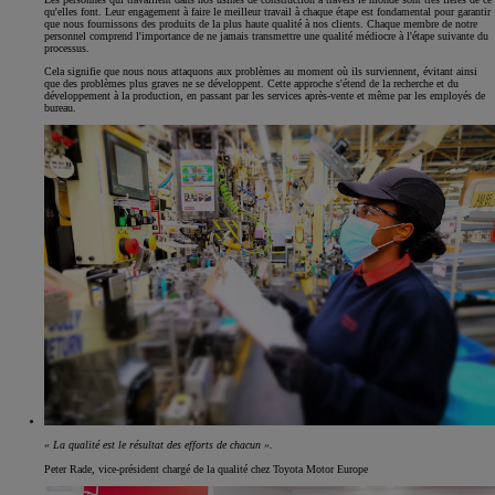
qu'elles font. Leur engagement à faire le meilleur travail à chaque étape est fondamental pour garantir
que nous fournissons des produits de la plus haute qualité à nos clients. Chaque membre de notre
personnel comprend l'importance de ne jamais transmettre une qualité médiocre à l'étape suivante du
processus.
Cela signifie que nous nous attaquons aux problèmes au moment où ils surviennent, évitant ainsi
que des problèmes plus graves ne se développent. Cette approche s'étend de la recherche et du
développement à la production, en passant par les services après-vente et même par les employés de
bureau.
« La qualité est le résultat des efforts de chacun ».
Peter Rade, vice-président chargé de la qualité chez Toyota Motor Europe