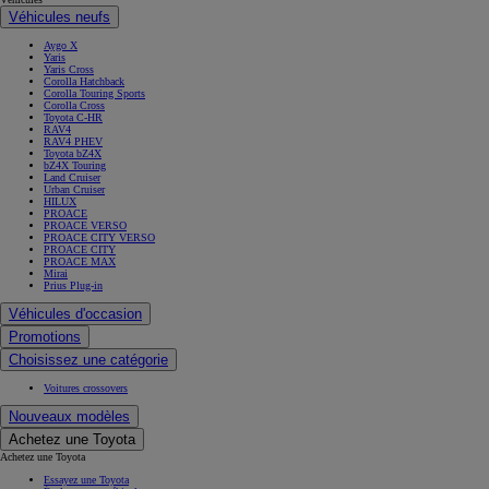
Véhicules neufs
Aygo X
Yaris
Yaris Cross
Corolla Hatchback
Corolla Touring Sports
Corolla Cross
Toyota C-HR
RAV4
RAV4 PHEV
Toyota bZ4X
bZ4X Touring
Land Cruiser
Urban Cruiser
HILUX
PROACE
PROACE VERSO
PROACE CITY VERSO
PROACE CITY
PROACE MAX
Mirai
Prius Plug-in
Véhicules d'occasion
Promotions
Choisissez une catégorie
Voitures crossovers
Nouveaux modèles
Achetez une Toyota
Achetez une Toyota
Essayez une Toyota