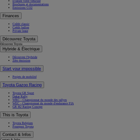
Évaluez votre véhicule
Brochures et documentations
Émissions CO2
Finances
Crédit classic
Crédit ballon
Private lease
Découvrez Toyota
Découvrez Toyota
Hybride & Électrique
Découvrez l'hybride
Zéro émission
Start your impossible
Projets de mobilité
Toyota Gazoo Racing
Toyota GR Sport
Dakar Rally
WRC - Championnat du monde des rallyes
WEC - Championnat du monde d'endurance FIA
GR H2 Racing Concept
This is Toyota
Toyota Belgium
Pourquoi Toyota
Contact & Infos
Contact & Infos