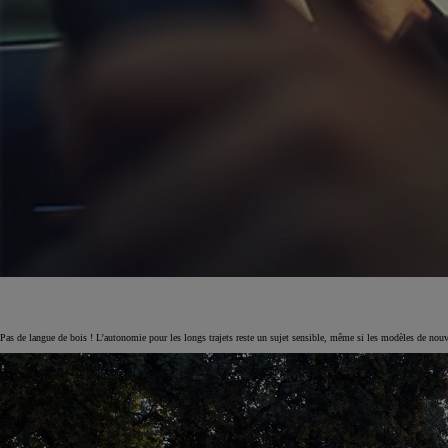
Pas de langue de bois ! L’autonomie pour les longs trajets reste un sujet sensible, même si les modèles de nou
Corolla Touring Sports
HYBRIDE