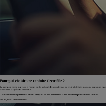
Pourquoi choisir une conduite électrifiée ?
La première chose qui vient à l’esprit est le fait qu’elle n’émette pas de CO2 et dégage moins de particules fines
silencieuse et agréable à conduire.
« N’avoir ni embrayage ni boîte de vitesse a changé ma vie dans les bouchons. Et dans les démarrages en côte aussi, j’avoue ! »
Lola M., Ixelles. Jeune conductrice.