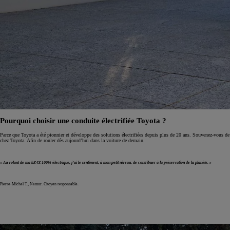
Pourquoi choisir une conduite électrifiée Toyota ?
Parce que Toyota a été pionnier et développe des solutions électrifiées depuis plus de 20 ans. Souvenez-vous de
chez Toyota. Afin de rouler dès aujourd’hui dans la voiture de demain.
« Au volant de ma bZ4X 100% électrique, j’ai le sentiment, à mon petit niveau, de contribuer à la préservation de la planète. »
Pierre-Michel T., Namur. Citoyen responsable.