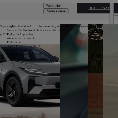
Particulier
DEALER NAME
Professionnel
Toyota App
Besoin d'aide ?
Nouveautés / Actualités / Évènements
Services Connectés
Comment choisir mon véhicule ?
ge 2050
MyToyota Application
Abonnements payants
Multimédia
Toyota Connectivity Match
Centre d'assistance
Arrêt des réseaux 2G et 3G