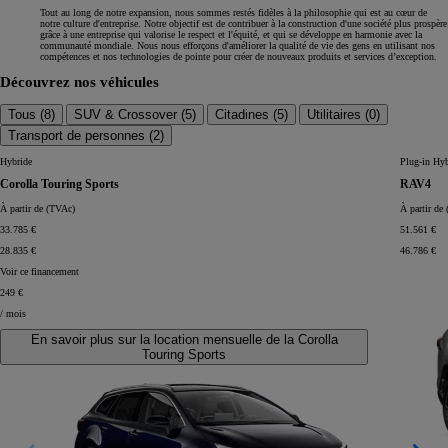
Tout au long de notre expansion, nous sommes restés fidèles à la philosophie qui est au cœur de
notre culture d'entreprise. Notre objectif est de contribuer à la construction d'une société plus prospère
grâce à une entreprise qui valorise le respect et l'équité, et qui se développe en harmonie avec la
communauté mondiale. Nous nous efforçons d'améliorer la qualité de vie des gens en utilisant nos
compétences et nos technologies de pointe pour créer de nouveaux produits et services d’exception.
Découvrez nos véhicules
Tous (
8
)
SUV & Crossover (
5
)
Citadines (
5
)
Utilitaires (
0
)
Transport de personnes (
2
)
Hybride
Plug-in Hyb
Corolla Touring Sports
RAV4
À partir de (TVAc)
À partir de
33.785 €
51.561 €
28.835 €
46.786 €
Voir ce financement
249 €
/ mois
En savoir plus sur la location mensuelle de la Corolla
Touring Sports