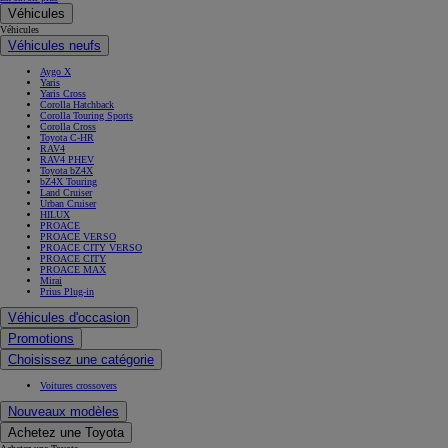
Véhicules
Véhicules
Véhicules neufs
Aygo X
Yaris
Yaris Cross
Corolla Hatchback
Corolla Touring Sports
Corolla Cross
Toyota C-HR
RAV4
RAV4 PHEV
Toyota bZ4X
bZ4X Touring
Land Cruiser
Urban Cruiser
HILUX
PROACE
PROACE VERSO
PROACE CITY VERSO
PROACE CITY
PROACE MAX
Mirai
Prius Plug-in
Véhicules d'occasion
Promotions
Choisissez une catégorie
Voitures crossovers
Nouveaux modèles
Achetez une Toyota