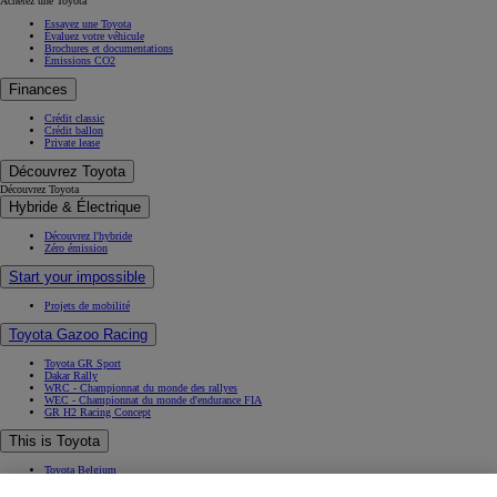
Achetez une Toyota
Essayez une Toyota
Évaluez votre véhicule
Brochures et documentations
Émissions CO2
Finances
Crédit classic
Crédit ballon
Private lease
Découvrez Toyota
Découvrez Toyota
Hybride & Électrique
Découvrez l'hybride
Zéro émission
Start your impossible
Projets de mobilité
Toyota Gazoo Racing
Toyota GR Sport
Dakar Rally
WRC - Championnat du monde des rallyes
WEC - Championnat du monde d'endurance FIA
GR H2 Racing Concept
This is Toyota
Toyota Belgium
Pourquoi Toyota