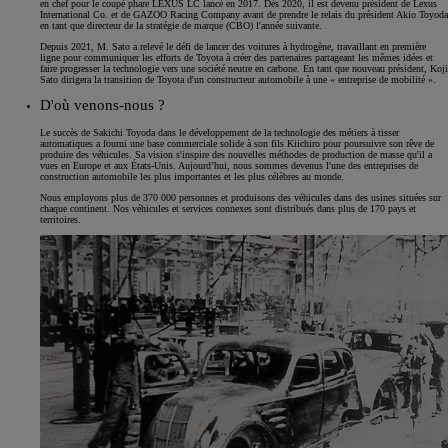
en chef pour le coupé phare LEXUS LC lancé en 2017. Dès 2020, il est devenu président de Lexus
International Co. et de GAZOO Racing Company avant de prendre le relais du président Akio Toyoda
en tant que directeur de la stratégie de marque (CBO) l'année suivante.
Depuis 2021, M. Sato a relevé le défi de lancer des voitures à hydrogène, travaillant en première
ligne pour communiquer les efforts de Toyota à créer des partenaires partageant les mêmes idées et
faire progresser la technologie vers une société neutre en carbone. En tant que nouveau président, Koji
Sato dirigera la transition de Toyota d'un constructeur automobile à une « entreprise de mobilité ».
D'où venons-nous ?
Le succès de Sakichi Toyoda dans le développement de la technologie des métiers à tisser
automatiques a fourni une base commerciale solide à son fils Kiichiro pour poursuivre son rêve de
produire des véhicules. Sa vision s'inspire des nouvelles méthodes de production de masse qu'il a
vues en Europe et aux États-Unis. Aujourd’hui, nous sommes devenus l'une des entreprises de
construction automobile les plus importantes et les plus célèbres au monde.
Nous employons plus de 370 000 personnes et produisons des véhicules dans des usines situées sur
chaque continent. Nos véhicules et services connexes sont distribués dans plus de 170 pays et
territoires.