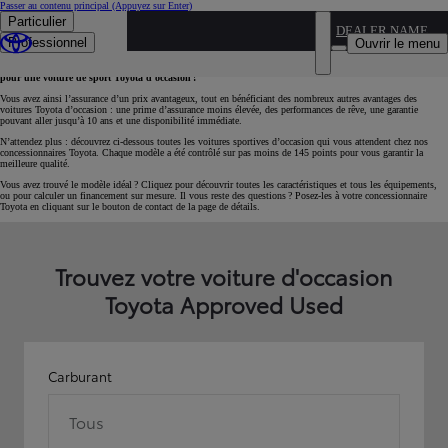
Passer au contenu principal
(Appuyez sur Enter)
Particulier
DEALER NAME
Sportive d’occasion ? Faites confiance à Toyota !
Professionnel
Ouvrir le menu
Vous rêvez d’un modèle Toyota sportif, mais votre budget est limité ? Optez, comme beaucoup d’autres,
pour une voiture de sport Toyota d’occasion !
Vous avez ainsi l’assurance d’un prix avantageux, tout en bénéficiant des nombreux autres avantages des
voitures Toyota d’occasion : une prime d’assurance moins élevée, des performances de rêve, une garantie
pouvant aller jusqu’à 10 ans et une disponibilité immédiate.
N’attendez plus : découvrez ci-dessous toutes les voitures sportives d’occasion qui vous attendent chez nos
concessionnaires Toyota. Chaque modèle a été contrôlé sur pas moins de 145 points pour vous garantir la
meilleure qualité.
Vous avez trouvé le modèle idéal ? Cliquez pour découvrir toutes les caractéristiques et tous les équipements,
ou pour calculer un financement sur mesure. Il vous reste des questions ? Posez-les à votre concessionnaire
Toyota en cliquant sur le bouton de contact de la page de détails.
Trouvez votre voiture d'occasion
Toyota Approved Used
Carburant
Tous