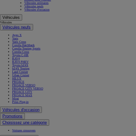
Véhicules utilitaires
Véhicules neufs
Véhicules d'occasion
Véhicules
Véhicules
Véhicules neufs
Aygo X
Yaris
Yaris Cross
Corolla Hatchback
Corolla Touring Sports
Corolla Cross
Toyota C-HR
RAV4
RAV4 PHEV
Toyota bZ4X
bZ4X Touring
Land Cruiser
Urban Cruiser
HILUX
PROACE
PROACE VERSO
PROACE CITY VERSO
PROACE CITY
PROACE MAX
Mirai
Prius Plug-in
Véhicules d'occasion
Promotions
Choisissez une catégorie
Voitures crossovers