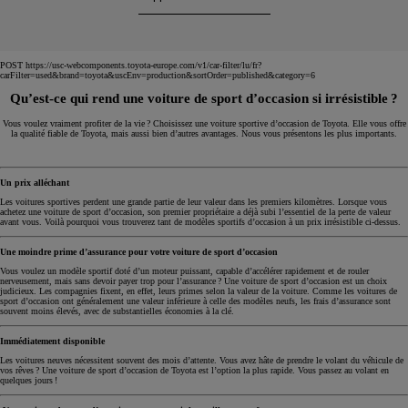
POST https://usc-webcomponents.toyota-europe.com/v1/car-filter/lu/fr?
carFilter=used&brand=toyota&uscEnv=production&sortOrder=published&category=6
Qu’est-ce qui rend une voiture de sport d’occasion si irrésistible ?
Vous voulez vraiment profiter de la vie ? Choisissez une voiture sportive d’occasion de Toyota. Elle vous offre
la qualité fiable de Toyota, mais aussi bien d’autres avantages. Nous vous présentons les plus importants.
Un prix alléchant
Les voitures sportives perdent une grande partie de leur valeur dans les premiers kilomètres. Lorsque vous
achetez une voiture de sport d’occasion, son premier propriétaire a déjà subi l’essentiel de la perte de valeur
avant vous. Voilà pourquoi vous trouverez tant de modèles sportifs d’occasion à un prix irrésistible ci-dessus.
Une moindre prime d’assurance pour votre voiture de sport d’occasion
Vous voulez un modèle sportif doté d’un moteur puissant, capable d’accélérer rapidement et de rouler
nerveusement, mais sans devoir payer trop pour l’assurance ? Une voiture de sport d’occasion est un choix
judicieux. Les compagnies fixent, en effet, leurs primes selon la valeur de la voiture. Comme les voitures de
sport d’occasion ont généralement une valeur inférieure à celle des modèles neufs, les frais d’assurance sont
souvent moins élevés, avec de substantielles économies à la clé.
Immédiatement disponible
Les voitures neuves nécessitent souvent des mois d’attente. Vous avez hâte de prendre le volant du véhicule de
vos rêves ? Une voiture de sport d’occasion de Toyota est l’option la plus rapide. Vous passez au volant en
quelques jours !