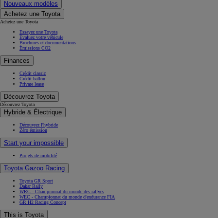
Nouveaux modèles
Achetez une Toyota
Achetez une Toyota
Essayez une Toyota
Évaluez votre véhicule
Brochures et documentations
Émissions CO2
Finances
Crédit classic
Crédit ballon
Private lease
Découvrez Toyota
Découvrez Toyota
Hybride & Électrique
Découvrez l'hybride
Zéro émission
Start your impossible
Projets de mobilité
Toyota Gazoo Racing
Toyota GR Sport
Dakar Rally
WRC - Championnat du monde des rallyes
WEC - Championnat du monde d'endurance FIA
GR H2 Racing Concept
This is Toyota