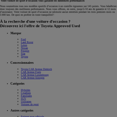
Votre voiture de sport d’occasion vous garantit les meilleures performances
Nous soumettons tous nos modèles sportifs d’occasion à un contrôle rigoureux sur 145 points. Vous bénéficiez
donc toujours des meilleures performances. Nous vous offrons, en outre, jusqu’à 10 ans de garantie et 12 mois
d’assistance. Votre voiture de sport d’occasion ne nécessite aucun entretien pendant les trois premiers mois ou
5 000 km. De quoi en profiter en toute tranquillité !
À la recherche d'une voiture d'occasion ?
Découvrez ici l'offre de Toyota Approved Used
Marque
Ford
Land Rover
Lexus
Nissan
Peugeot
Seat
Toyota
Concessionnaires
Toyota CAR Avenue Diekirch
CAR Avenue Foetz
CAR Avenue Luxembourg
CAR Avenue Alzingen
Catégories
Hybrides
Citadines
Familiales
SUV
Utilitaires
Voitures de sport
Autres catégories
Estimer mon véhicule