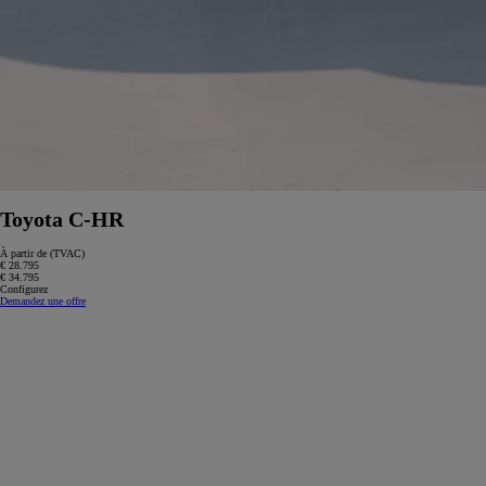
Toyota C-HR
À partir de (TVAC)
€ 28.795
€ 34.795
Configurez
Demandez une offre