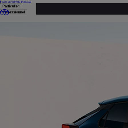
(Appuyez sur Enter)
Passer au contenu principal
loaded content
Particulier
Professionnel