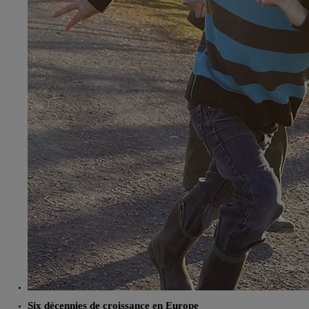
À partir de
bZ4X Touring
ÉLECTRIQUE
Six décennies de croissance en Europe