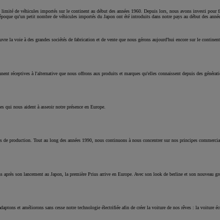
 limité de véhicules importés sur le continent au début des années 1960. Depuis lors, nous avons investi pour 
te époque qu'un petit nombre de véhicules importés du Japon ont été introduits dans notre pays au début des ann
e la voie à des grandes sociétés de fabrication et de vente que nous gérons aujourd'hui encore sur le continent 
nt réceptives à l'alternative que nous offrons aux produits et marques qu'elles connaissent depuis des générat
es qui nous aident à asseoir notre présence en Europe.
s de production. Tout au long des années 1990, nous continuons à nous concentrer sur nos principes commerciaux
s après son lancement au Japon, la première Prius arrive en Europe. Avec son look de berline et son nouveau g
ptons et améliorons sans cesse notre technologie électrifiée afin de créer la voiture de nos rêves : la voiture éc