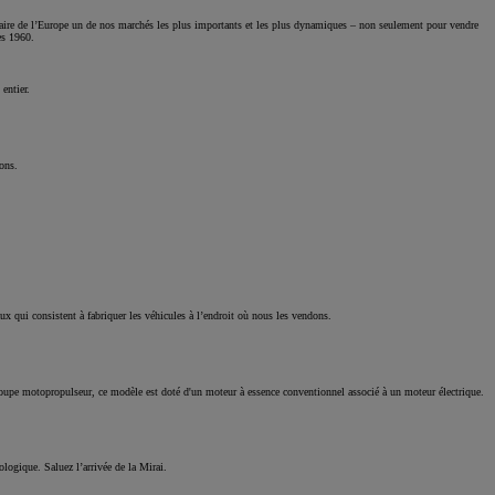
faire de l’Europe un de nos marchés les plus importants et les plus dynamiques – non seulement pour vendre
ées 1960.
entier.
Notre gamm
Du SUV à l
pour répond
ions.
 qui consistent à fabriquer les véhicules à l’endroit où nous les vendons.
roupe motopropulseur, ce modèle est doté d'un moteur à essence conventionnel associé à un moteur électrique.
ologique. Saluez l’arrivée de la Mirai.