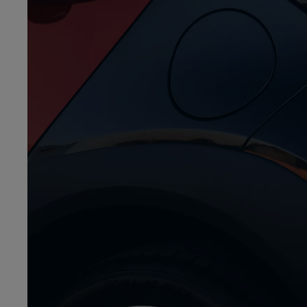
À partir de
Nouvelle Yaris Cross
HYBRIDE
Déjà commandable