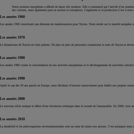
Notre aventure européenne a débuté de façon très modeste. Elle a commencé par l’arrivée d’un nombre
des voitures, mais également pour en assurer la conception, l’ingénierie et la production.C'est à cet
Les années 1960
Les années 1960 constituent une décennie de transformation pour Toyota. Notre entrée sur le marché européen ouvr
Les années 1970
Le dynamisme de Toyota est bien présent. De plus en plus de personnes connaissent le nom de Toyota et devienne
Les années 1980
Les années 1980 voient la consolidation de nos activités européennes et le développement de nouvelles initiativ
Les années 1990
Après le cap des 30 ans passés en Europe, nous décidons d’investir massivement pour établir nos propres centre
Les années 2000
Le nouveau siècle marque le début d'une révolution technique dans le monde de l'automobile. En 2000, trois an
Les années 2010
La durabilité et les préoccupations environnementales sont au cœur de toutes nos actions. C'est pourquoi nous ada