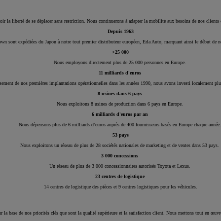
r la liberté de se déplacer sans restriction. Nous continuerons à adapter la mobilité aux besoins de nos clients e
Depuis 1963
n sont expédiées du Japon à notre tout premier distributeur européen, Erla Auto, marquant ainsi le début de 
>25 000
Nous employons directement plus de 25 000 personnes en Europe.
11 milliards d'euros
ssement de nos premières implantations opérationnelles dans les années 1990, nous avons investi localement plu
8 usines dans 6 pays
Nous exploitons 8 usines de production dans 6 pays en Europe.
6 milliards d'euros par an
Nous dépensons plus de 6 milliards d’euros auprès de 400 fournisseurs basés en Europe chaque année
53 pays
Nous exploitons un réseau de plus de 28 sociétés nationales de marketing et de ventes dans 53 pays.
3 000 concessions
Un réseau de plus de 3 000 concessionnaires autorisés Toyota et Lexus.
23 centres de logistique
14 centres de logistique des pièces et 9 centres logistiques pour les véhicules.
 la base de nos priorités clés que sont la qualité supérieure et la satisfaction client. Nous mettons tout en œu