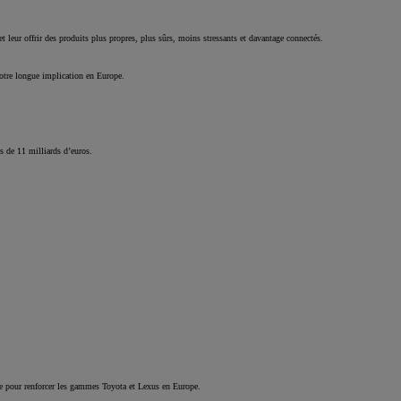
t leur offrir des produits plus propres, plus sûrs, moins stressants et davantage connectés.
notre longue implication en Europe.
s de 11 milliards d’euros.
.
vre pour renforcer les gammes Toyota et Lexus en Europe.