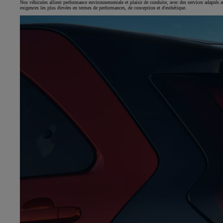
Nos véhicules allient performance environnementale et plaisir de conduite, avec des services adaptés
exigences les plus élevées en termes de performances, de conception et d'esthétique.