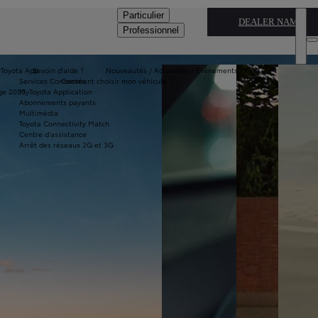
Particulier
DEALER NAME
Professionnel
Toyota App
Besoin d'aide ?
Nouveautés / Actualités / Évènements
Services Connectés
Comment choisir mon véhicule ?
ge 2050
MyToyota Application
Abonnements payants
Multimédia
Toyota Connectivity Match
Centre d'assistance
Arrêt des réseaux 2G et 3G