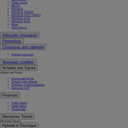
Urban Cruiser
HILUX
PROACE
PROACE VERSO
PROACE CITY VERSO
PROACE CITY
PROACE MAX
Mirai
Prius Plug-in
Véhicules d'occasion
Promotions
Choisissez une catégorie
Voitures crossovers
Nouveaux modèles
Achetez une Toyota
Achetez une Toyota
Essayez une Toyota
Évaluez votre véhicule
Brochures et documentations
Émissions CO2
Finances
Crédit classic
Crédit ballon
Private lease
Découvrez Toyota
Découvrez Toyota
Hybride & Électrique