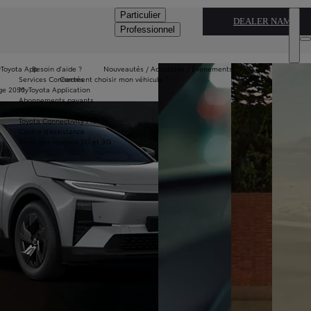
Particulier
DEALER NAME
Professionnel
Toyota App
Besoin d'aide ?
Nouveautés / Actualités / Évènements
Services Connectés
Comment choisir mon véhicule ?
ge 2050
MyToyota Application
Abonnements payants
Multimédia
Toyota Connectivity Match
Centre d'assistance
Arrêt des réseaux 2G et 3G