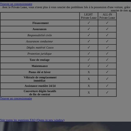
Toyota C-HR
Trouvez un concessionnaire
HYBRIDE
Avec le Private Lease, vous n'avez plus à vous soucier des problèmes liés à la possession d'une voiture, grâce 
soucier de rien a
LIGHT
ALL-IN
Private Lease
Private Lease
🗸
🗸
Financement
🗸
🗸
Assurances
🗸
🗸
Responsabilité civile
🗸
🗸
Assurances conducteur
🗸
🗸
Dégâts matériel Casco
🗸
🗸
Protection juridique
🗸
🗸
Taxe de roulage
🗸
🗸
Maintenance
🗸
Pneus été et hiver
X
Véhicule de remplacement
🗸
X
immédiat
🗸
Assistance routière 24/24
X
Couverture dégâts locatifs
🗸
X
de fin de contrat
Trouver un concessionnaire
Voir toutes les questions FAQ
(Opens in new window)