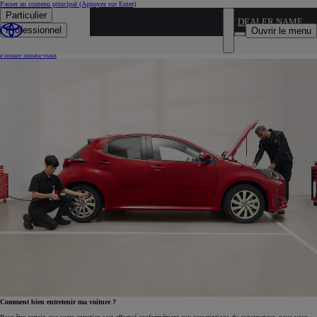
Passer au contenu principal
(Appuyez sur Enter)
Particulier
DEALER NAME
Réparation
Professionnel
Ouvrir le menu
Vous pouvez compter sur l'expertise de Toyota.
Prendre rendez-vous
Comment bien entretenir ma voiture ?