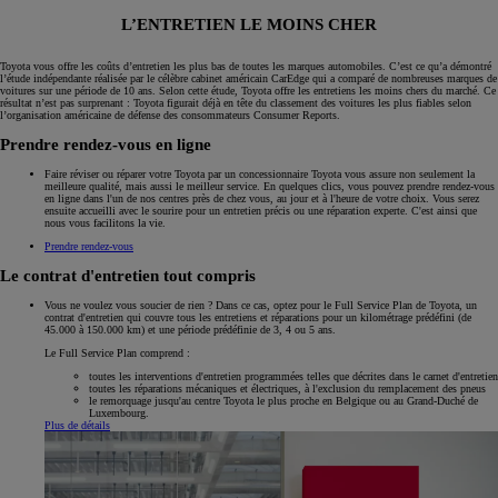
L’ENTRETIEN LE MOINS CHER
Toyota vous offre les coûts d’entretien les plus bas de toutes les marques automobiles. C’est ce qu’a démontré
l’étude indépendante réalisée par le célèbre cabinet américain CarEdge qui a comparé de nombreuses marques de
voitures sur une période de 10 ans. Selon cette étude, Toyota offre les entretiens les moins chers du marché. Ce
résultat n’est pas surprenant : Toyota figurait déjà en tête du classement des voitures les plus fiables selon
l’organisation américaine de défense des consommateurs Consumer Reports.
Prendre rendez-vous en ligne
Faire réviser ou réparer votre Toyota par un concessionnaire Toyota vous assure non seulement la
meilleure qualité, mais aussi le meilleur service. En quelques clics, vous pouvez prendre rendez-vous
en ligne dans l'un de nos centres près de chez vous, au jour et à l'heure de votre choix. Vous serez
ensuite accueilli avec le sourire pour un entretien précis ou une réparation experte. C'est ainsi que
nous vous facilitons la vie.
Prendre rendez-vous
Le contrat d'entretien tout compris
Vous ne voulez vous soucier de rien ? Dans ce cas, optez pour le Full Service Plan de Toyota, un
contrat d'entretien qui couvre tous les entretiens et réparations pour un kilométrage prédéfini (de
45.000 à 150.000 km) et une période prédéfinie de 3, 4 ou 5 ans.
Le Full Service Plan comprend :
toutes les interventions d'entretien programmées telles que décrites dans le carnet d'entretien
toutes les réparations mécaniques et électriques, à l'exclusion du remplacement des pneus
le remorquage jusqu'au centre Toyota le plus proche en Belgique ou au Grand-Duché de
Luxembourg.
Plus de détails