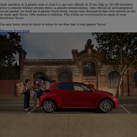
Après expiration de la garantie usine et jusqu’à ce que votre véhicule ait 10 ans d’âge ou 185.000 kilomètres
(selon la première échéance atteinte) depuis sa première immatriculation, votre véhicule est automatiquement
couvert pendant une année par la garantie Toyota Relax, lorsque vous choisissez de faire votre entretien au sein
du réseau agréé Toyota. Offre soumise à conditions. Plus d’infos sur www.toyota.lu ou auprès de votre
distributeur Toyota.
Une autre bonne raison de choisir la voiture de vos rêves dans la vaste gamme Toyota !
Découvrez Toyota Relax