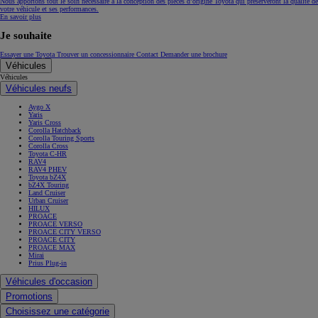
Nous apportons tout le soin nécessaire à la conception des pièces d’origine Toyota qui préserveront la qualité de
votre véhicule et ses performances.
En savoir plus
Je souhaite
Essayer une Toyota
Trouver un concessionnaire
Contact
Demander une brochure
Véhicules
Véhicules
Véhicules neufs
Aygo X
Yaris
Yaris Cross
Corolla Hatchback
Corolla Touring Sports
Corolla Cross
Toyota C-HR
RAV4
RAV4 PHEV
Toyota bZ4X
bZ4X Touring
Land Cruiser
Urban Cruiser
HILUX
PROACE
PROACE VERSO
PROACE CITY VERSO
PROACE CITY
PROACE MAX
Mirai
Prius Plug-in
Véhicules d'occasion
Promotions
Choisissez une catégorie