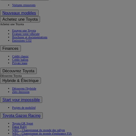
Voitures crossovers
Nouveaux modèles
Achetez une Toyota
Achetez une Toyota
Essayez une Toyota
Évaluez votre véhicule
Brochures et documentations
Émissions CO2
Finances
Crédit classic
Crédit ballon
Private lease
Découvrez Toyota
Découvrez Toyota
Hybride & Électrique
Découvrez l'hybride
Zéro émission
Start your impossible
Projets de mobilité
Toyota Gazoo Racing
Toyota GR Sport
Dakar Rally
WRC - Championnat du monde des rallyes
WEC - Championnat du monde d'endurance FIA