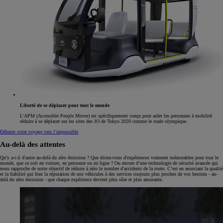
Liberté de se déplacer pour tout le monde
L'APM (Accessible People Mover) est spécifiquement conçu pour aider les personnes à mobilité
réduite à se déplacer sur les sites des JO de Tokyo 2020 comme le stade olympique.
Débuter votre voyage vers l’impossible
Au-delà des attentes
Qu'y a-t-il d'autre au-delà du zéro émission ? Que diriez-vous d'expériences vraiment mémorables pour tout le
monde, que ce soit en voiture, en personne ou en ligne ? Ou encore d’une technologie de sécurité avancée qui
nous rapproche de notre objectif de réduire à zéro le nombre d'accidents de la route. C’est en associant la qualité
et la fiabilité qui font la réputation de nos véhicules à des services toujours plus proches de vos besoins - au-
delà du zéro émission - que chaque expérience devient plus sûre et plus amusante.