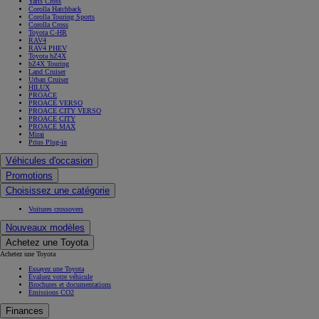
Yaris Cross
Corolla Hatchback
Corolla Touring Sports
Corolla Cross
Toyota C-HR
RAV4
RAV4 PHEV
Toyota bZ4X
bZ4X Touring
Land Cruiser
Urban Cruiser
HILUX
PROACE
PROACE VERSO
PROACE CITY VERSO
PROACE CITY
PROACE MAX
Mirai
Prius Plug-in
Véhicules d'occasion
Promotions
Choisissez une catégorie
Voitures crossovers
Nouveaux modèles
Achetez une Toyota
Achetez une Toyota
Essayez une Toyota
Évaluez votre véhicule
Brochures et documentations
Émissions CO2
Finances