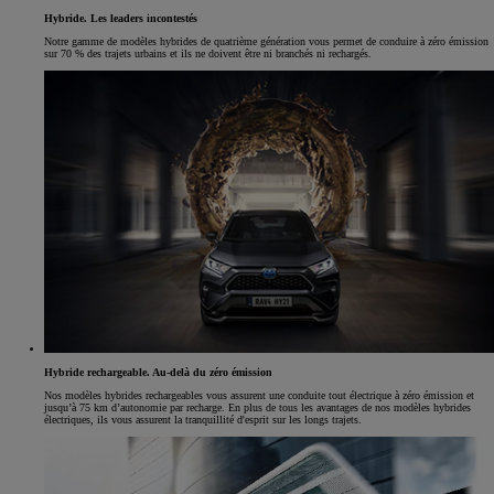
Hybride. Les leaders incontestés
Notre gamme de modèles hybrides de quatrième génération vous permet de conduire à zéro émission
sur 70 % des trajets urbains et ils ne doivent être ni branchés ni rechargés.
Hybride rechargeable. Au-delà du zéro émission
Nos modèles hybrides rechargeables vous assurent une conduite tout électrique à zéro émission et
jusqu’à 75 km d’autonomie par recharge. En plus de tous les avantages de nos modèles hybrides
électriques, ils vous assurent la tranquillité d'esprit sur les longs trajets.