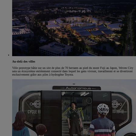
Au-delà des villes
Ville prototype bâtie sur un site de plus de 70 hectares au pied du mont Fuji au Japon, Woven City
sera un écosystème entièrement connecté dans lequel les gens vivront, travailleront et se divertiront
exclusivement grâce aux piles à hydrogène Toyota.