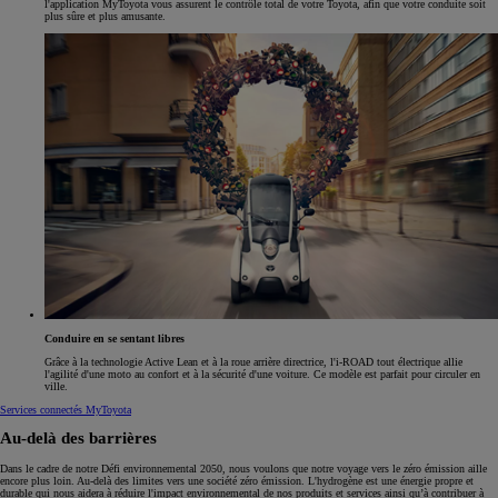
l'application MyToyota vous assurent le contrôle total de votre Toyota, afin que votre conduite soit
plus sûre et plus amusante.
Conduire en se sentant libres
Grâce à la technologie Active Lean et à la roue arrière directrice, l'i-ROAD tout électrique allie
l'agilité d'une moto au confort et à la sécurité d'une voiture. Ce modèle est parfait pour circuler en
ville.
Services connectés MyToyota
Au-delà des barrières
Dans le cadre de notre Défi environnemental 2050, nous voulons que notre voyage vers le zéro émission aille
encore plus loin. Au-delà des limites vers une société zéro émission. L'hydrogène est une énergie propre et
durable qui nous aidera à réduire l'impact environnemental de nos produits et services ainsi qu’à contribuer à