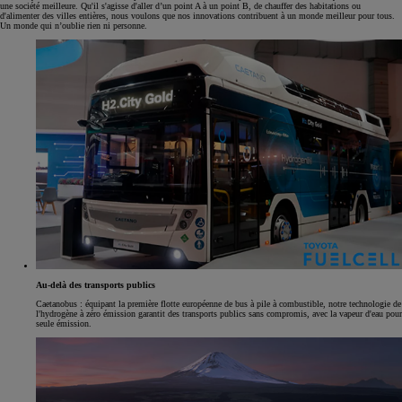
une société meilleure. Qu'il s'agisse d'aller d’un point A à un point B, de chauffer des habitations ou
d'alimenter des villes entières, nous voulons que nos innovations contribuent à un monde meilleur pour tous.
Un monde qui n’oublie rien ni personne.
Au-delà des transports publics
Caetanobus : équipant la première flotte européenne de bus à pile à combustible, notre technologie de
l'hydrogène à zéro émission garantit des transports publics sans compromis, avec la vapeur d'eau pour
seule émission.