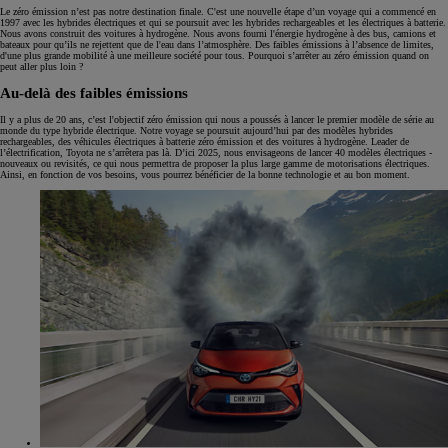
Le zéro émission n’est pas notre destination finale. C'est une nouvelle étape d’un voyage qui a commencé en
1997 avec les hybrides électriques et qui se poursuit avec les hybrides rechargeables et les électriques à batterie.
Nous avons construit des voitures à hydrogène. Nous avons fourni l'énergie hydrogène à des bus, camions et
bateaux pour qu’ils ne rejettent que de l'eau dans l’atmosphère. Des faibles émissions à l’absence de limites,
d'une plus grande mobilité à une meilleure société pour tous. Pourquoi s’arrêter au zéro émission quand on
peut aller plus loin ?
Au-delà des faibles émissions
Il y a plus de 20 ans, c’est l'objectif zéro émission qui nous a poussés à lancer le premier modèle de série au
monde du type hybride électrique. Notre voyage se poursuit aujourd’hui par des modèles hybrides
rechargeables, des véhicules électriques à batterie zéro émission et des voitures à hydrogène. Leader de
l’électrification, Toyota ne s’arrêtera pas là. D’ici 2025, nous envisageons de lancer 40 modèles électriques -
nouveaux ou revisités, ce qui nous permettra de proposer la plus large gamme de motorisations électriques.
Ainsi, en fonction de vos besoins, vous pourrez bénéficier de la bonne technologie et au bon moment.