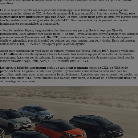
quotidiens.
La mise en œuvre de cette nouvelle procédure d’homologation se traduira pour certains modèles par une
augmentation des valeurs de CO2, et donc du montant de la taxe automobile. Pour les modèles Toyota,
cette
augmentation n'est heureusement pas trop élevée
. En outre, Toyota figure parmi les premières marques dont
tous les modèles sont homologués selon le cycle WLTP. Tous les modèles Toyota peuvent dès lors être
immédiatement commercialisés et immatriculés.
« Pour les modèles Toyota, l'augmentation n'est heureusement pas trop élevée », explique Nico Van
Hauwermeiren, Sales Director chez Toyota Belux. « En effet, Toyota a toujours cherché à produire des véhicules
plus respectueux de l’environnement.
Dès 1997
, nous avons lancé les premières voitures hybrides à grande
échelle et aujourd'hui, plus de la moitié des voitures que nous vendons sont des hybrides. En ce qui concerne
notre modèle C-HR, 76 % des clients optent pour la version hybride.
Aucun autre constructeur ne vend autant de voitures hybrides que Toyota.
Depuis 1997
, Toyota a vendu plus
de
12 millions
de véhicules hybrides à travers le monde. Nos modèles équipés d’une motorisation essence
consomment également peu de carburant. En outre, nous ne proposerons plus de motorisation diesel pour les
modèles suivants : Aygo, Yaris, Auris, C-HR, et bientôt aussi le RAV4.
Les moteurs hybrides consomment moins de carburant et émettent moins de CO2, de NOX et de
particules fines
. La gamme de véhicules hybrides Toyota constitue une alternative séduisante pour les
particuliers, mais aussi pour les entreprises et les professionnels. Rappelons que dans un avenir très proche, les
normes d'émissions WLTP seront utilisées pour calculer, entre autres, le montant de la déductibilité fiscale ou
de l’avantage de toute nature.