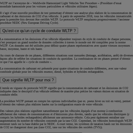
WLTP est l’acronyme de « Worldwide Harmonized Light Vehicles Test Procedure » (Procédure d’essai
mondiale harmonisée pour les voitures particulières et véhicules utilitaires légers).
Il s’agit d’une nouvelle procédure de test permettant d’obtenir une analyse plus réaliste de la consommation de
carburant et des émissions de CO2 d’un véhicule. À partir de septembre 2018, tous les véhicules immatriculés
pour la première fois devront être certifiés WLTP. Le protocole WLTP remplacera progressivement l’ancienne
procèdure NEDC (New European Driving Cycle).
Qu’est-ce qu’un cycle de conduite WLTP ?
La consommation et les émissions d’un véhicule dépendent toujours du style de conduite de chaque personne,
c'est pourquoi un grand nombre de données collectées à travers le monde ont été compilées pour la norme
WLTP. Ces données ont été utilisées pour définir quatre phases représentatives avec quatre vitesses moyennes :
basse, moyenne, haute et très haute.
Au cours de chacune de ces phases, différentes situations sont mesurées (freinage, accélération, arrêt) de diverses
façons afin de refléter les situations de conduite du quotidien. La combinaison de ces phases permet d’obtenir
ce que l’on appelle le « cycle de conduite ».
La consommation de carburant est présentée pour quatre situations de conduite différentes, avec une valeur
combinée globale pour les véhicules essence, diesel, hybrides et hybrides rechargeables.
Que signifie WLTP pour moi ?
L’entrée en vigueur du protocole WLTP signifie que la consommation de carburant et les émissions de CO2
indiquées dans le descriptif d’un véhicule reflètent de manière plus précise les valeurs émises en situation de
conduite réelle.
La procèdure WLTP prenant en compte les options individuelles (par ex. pneus hiver ou toit en verre), permet
d’obtenir des valeurs plus réalistes basées sur la configuration exacte de votre véhicule.
Des valeurs plus réalistes signifient naturellement que les véhicules équipés d’un moteur à combustion
afficheront des valeurs de consommations et d’émissions plus élevées, tandis que les véhicules électriques (y
compris les hybrides rechargeables) afficheront une autonomie réduite. Cela peut également entraîner une
augmentation du nombre de véhicules concernés par la taxe CO2. Cependant, les véhicules homologués WLTP
resteront taxés sur la base établie par le NEDC. A court terme, les systèmes de taxation basés sur les émissions
de CO2 ne changeront donc pas (taxe CO2, taxe sur les véhicules des sociétés (TVS)).