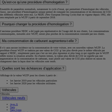
Qu’est-ce qu’une procédure d’homologation ?
Ensemble de paramètres normalisés, notamment le cycle d’essai, qui permettent d’homologuer des véhicules.
Aussi, une procédure d’homologation unique permet de comparer les consommations et les émissions de CO2
des différents véhicules entre eux. Le NEDC (New European Driving Cycle) était en vigueur depuis 1992, elle
sera remplacée par la WLTP à partir de septembre 2018.
Pourquoi changer la procédure d’homologation ?
L’ancienne procédure NEDC a été jugée peu représentative de l’usage réel de nos clients. Les consommations
communiquées, mesurées avec WLTP, seront plus proches de la consommation constatée par nos clients.
Ma consommation de carburant augmentera-t-elle ?
Il n’y aura aucune incidence sur la consommation de votre voiture, avec ces nouvelles valeurs WLTP. La
procédure d'essai WLTP se traduira par une valeur de CO2/ g/ km plus élevée pour le même véhicule par
rapport à NEDC, simplement parce que c'est un test plus rigoureux et plus long ce qui signifie que le WLTP
reflète mieux la situation actuelle. En d'autres termes, la valeur plus élevée de CO2 ne signifie pas une
augmentation de la consommation de carburant, mais plutôt une valeur de CO2 plus réaliste en raison du
changement dans la façon dont les véhicules sont testés.
Quelles sont les échéances d’application ?
Affichage de la valeur WLTP pour les clients à partir de :
1er Janvier 2019 pour les véhicules particuliers
1er Janvier 2020 pour les véhicules utilitaires.
Véhicules
Véhicules
Véhicules neufs
Aygo X
Yaris
Yaris Cross