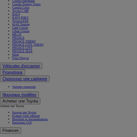
Corolla Hatchback
Corolla Touring Sports
Corolla Cross
Toyota C-HR
RAV4
RAV4 PHEV
Toyota bZ4X
bZ4X Touring
Land Cruiser
Urban Cruiser
HILUX
PROACE
PROACE VERSO
PROACE CITY VERSO
PROACE CITY
PROACE MAX
Mirai
Prius Plug-in
Véhicules d'occasion
Promotions
Choisissez une catégorie
Voitures crossovers
Nouveaux modèles
Achetez une Toyota
Achetez une Toyota
Essayez une Toyota
Évaluez votre véhicule
Brochures et documentations
Émissions CO2
Finances