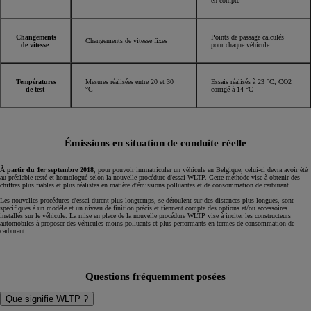
en compte
Changements
Points de passage calculés
Changements de vitesse fixes
de vitesse
pour chaque véhicule
Températures
Mesures réalisées entre 20 et 30
Essais réalisés à 23 °C, CO2
de test
°C
corrigé à 14 °C
Émissions en situation de conduite réelle
À partir du 1er septembre 2018
, pour pouvoir immatriculer un véhicule en Belgique, celui-ci devra avoir été
au préalable testé et homologué selon la nouvelle procédure d'essai WLTP. Cette méthode vise à obtenir des
chiffres plus fiables et plus réalistes en matière d'émissions polluantes et de consommation de carburant.
Les nouvelles procédures d'essai durent plus longtemps, se déroulent sur des distances plus longues, sont
spécifiques à un modèle et un niveau de finition précis et tiennent compte des options et/ou accessoires
installés sur le véhicule. La mise en place de la nouvelle procédure WLTP vise à inciter les constructeurs
automobiles à proposer des véhicules moins polluants et plus performants en termes de consommation de
carburant.
Questions fréquemment posées
Que signifie WLTP ?