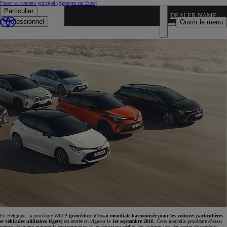
Passer au contenu principal
(Appuyez sur Enter)
Particulier
DEALER NAME
Worldwide Harmonized Vehicle Test Procedure
Professionnel
Ouvrir le menu
Fin prêt pour le WLTP
En Belgique, la procédure WLTP
(procédure d'essai mondiale harmonisée pour les voitures particulières
et véhicules utilitaires légers)
est entrée en vigueur le
1er septembre 2018
. Cette nouvelle procédure d’essai
permet de mieux mesurer la consommation et les émissions réelles des voitures lors des cycles de conduite