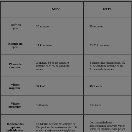
NEDC
WLTP
Durée du
20 minutes
30 minutes
cycle
Distance du
11 kilomètres
23,25 kilomètres
cycle
2 phases, 66 % de conduite
4 phases plus dynamiques, 52
Phases de
urbaine et 34 % de conduite
% de conduite urbaine et 48
conduite
rurale
% de conduite rurale
Vitesse
34 km/h
46,5 km/h
moyenne
Vitesse
120 km/h
131 km/h
maximum
Les caractéristiques
Influence des
Le NEDC ne tient pas compte de
additionnelles (pouvant varier
options
l’impact sur les émissions de CO2
selon les modèles) sont prises
individuelles
et sur la performance énergétique