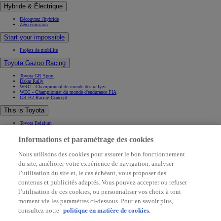
Hybride & Électrique
Découvrez l'hybride
Zéro émission
Start your impossible
Projets de mobilité
Toyota Gazoo Racing
Toyota GR Sport
Dakar Rally
WRC - Championnat du monde des rallyes
WEC - Championnat du monde d'endurance FIA
GR H2 Racing Concept
This is Toyota
Toyota Belgium
Pourquoi Toyota
Informations et paramétrage des cookies
Contact & Infos
Contact & Infos
Nous utilisons des cookies pour assurer le bon fonctionnement
Trouvez un concessionnaire
du site, améliorer votre expérience de navigation, analyser
Rendez-vous entretien
Rendez-vous en concession
(Opens in new window)
l’utilisation du site et, le cas échéant, vous proposer des
Contactez-nous
contenus et publicités adaptés. Vous pouvez accepter ou refuser
Support (FAQ)
l’utilisation de ces cookies, ou personnaliser vos choix à tout
Application My Toyota
Mentions légales
moment via les paramètres ci-dessous. Pour en savoir plus,
Vie privée
Data sharing
consultez notre
politique en matière de cookies.
Cookies
Accessibilité