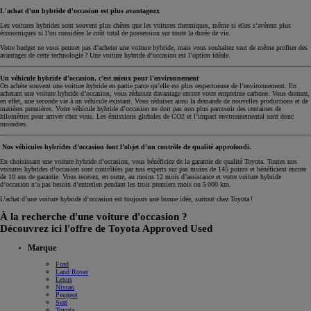
L'achat d'un hybride d'occasion est plus avantageux
Les voitures hybrides sont souvent plus chères que les voitures thermiques, même si elles s’avèrent plus
économiques si l’on considère le coût total de possession sur toute la durée de vie.
Votre budget ne vous permet pas d’acheter une voiture hybride, mais vous souhaitez tout de même profiter des
avantages de cette technologie ? Une voiture hybride d’occasion est l’option idéale.
Un véhicule hybride d’occasion, c’est mieux pour l’environnement
On achète souvent une voiture hybride en partie parce qu’elle est plus respectueuse de l’environnement. En
achetant une voiture hybride d’occasion, vous réduisez davantage encore votre empreinte carbone. Vous donnez,
en effet, une seconde vie à un véhicule existant. Vous réduisez ainsi la demande de nouvelles productions et de
matières premières. Votre véhicule hybride d’occasion ne doit pas non plus parcourir des centaines de
kilomètres pour arriver chez vous. Les émissions globales de CO2 et l’impact environnemental sont donc
moindres.
Nos véhicules hybrides d’occasion font l’objet d’un contrôle de qualité approfondi.
En choisissant une voiture hybride d’occasion, vous bénéficiez de la garantie de qualité Toyota. Toutes nos
voitures hybrides d’occasion sont contrôlées par nos experts sur pas moins de 145 points et bénéficient encore
de 10 ans de garantie. Vous recevez, en outre, au moins 12 mois d’assistance et votre voiture hybride
d’occasion n’a pas besoin d’entretien pendant les trois premiers mois ou 5 000 km.
L’achat d’une voiture hybride d’occasion est toujours une bonne idée, surtout chez Toyota !
À la recherche d'une voiture d'occasion ?
Découvrez ici l'offre de Toyota Approved Used
Marque
Ford
Land Rover
Lexus
Nissan
Peugeot
Seat
Toyota