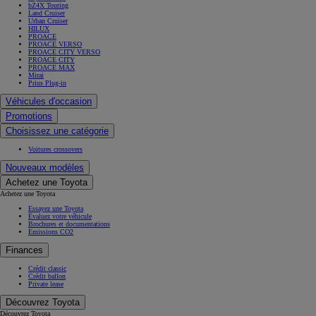
bZ4X Touring
Land Cruiser
Urban Cruiser
HILUX
PROACE
PROACE VERSO
PROACE CITY VERSO
PROACE CITY
PROACE MAX
Mirai
Prius Plug-in
Véhicules d'occasion
Promotions
Choisissez une catégorie
Voitures crossovers
Nouveaux modèles
Achetez une Toyota
Achetez une Toyota
Essayez une Toyota
Évaluez votre véhicule
Brochures et documentations
Émissions CO2
Finances
Crédit classic
Crédit ballon
Private lease
Découvrez Toyota
Découvrez Toyota