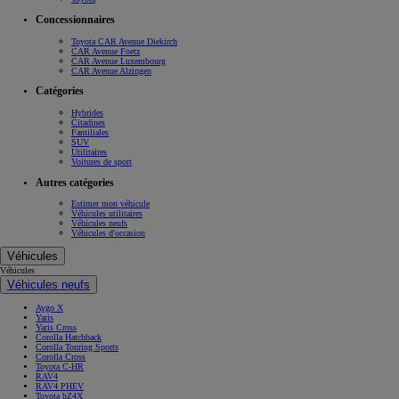
Concessionnaires
Toyota CAR Avenue Diekirch
CAR Avenue Foetz
CAR Avenue Luxembourg
CAR Avenue Alzingen
Catégories
Hybrides
Citadines
Familiales
SUV
Utilitaires
Voitures de sport
Autres catégories
Estimer mon véhicule
Véhicules utilitaires
Véhicules neufs
Véhicules d'occasion
Véhicules
Véhicules
Véhicules neufs
Aygo X
Yaris
Yaris Cross
Corolla Hatchback
Corolla Touring Sports
Corolla Cross
Toyota C-HR
RAV4
RAV4 PHEV
Toyota bZ4X