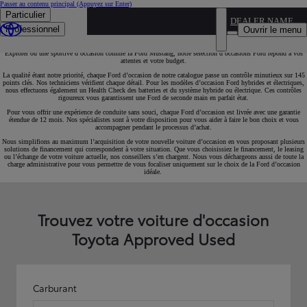
Passer au contenu principal
(Appuyez sur Enter)
Particulier
DEALER NAME
Occasions Ford fiables avec extension de garantie
Professionnel
Ouvrir le menu
Que vous recherchiez une citadine d’occasion comme la Ford Puma, un SUV d’occasion comme le Ford
Explorer ou une sportive d’occasion comme la Ford Mustang, notre sélection d’occasions Ford répond à vos
attentes et votre budget.
La qualité étant notre priorité, chaque Ford d’occasion de notre catalogue passe un contrôle minutieux sur 145
points clés. Nos techniciens vérifient chaque détail. Pour les modèles d’occasion Ford hybrides et électriques,
nous effectuons également un Health Check des batteries et du système hybride ou électrique. Ces contrôles
rigoureux vous garantissent une Ford de seconde main en parfait état.
Pour vous offrir une expérience de conduite sans souci, chaque Ford d’occasion est livrée avec une garantie
étendue de 12 mois. Nos spécialistes sont à votre disposition pour vous aider à faire le bon choix et vous
accompagner pendant le processus d’achat.
Nous simplifions au maximum l’acquisition de votre nouvelle voiture d’occasion en vous proposant plusieurs
solutions de financement qui correspondent à votre situation. Que vous choisissiez le financement, le leasing
ou l’échange de votre voiture actuelle, nos conseillers s’en chargent. Nous vous déchargeons aussi de toute la
charge administrative pour vous permettre de vous focaliser uniquement sur le choix de la Ford d’occasion
idéale.
Trouvez votre voiture d'occasion
Toyota Approved Used
Carburant