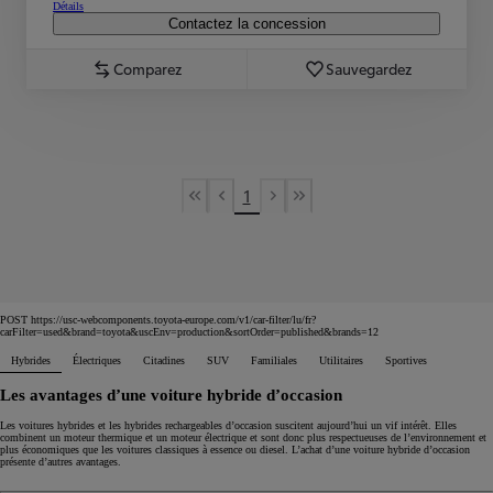
Détails
Contactez la concession
Comparez
Sauvegardez
1
First Page
Previous page
Next page
Last Page
POST https://usc-webcomponents.toyota-europe.com/v1/car-filter/lu/fr?
carFilter=used&brand=toyota&uscEnv=production&sortOrder=published&brands=12
Hybrides
Électriques
Citadines
SUV
Familiales
Utilitaires
Sportives
Les avantages d’une voiture hybride d’occasion
Les voitures hybrides et les hybrides rechargeables d’occasion suscitent aujourd’hui un vif intérêt. Elles
combinent un moteur thermique et un moteur électrique et sont donc plus respectueuses de l’environnement et
plus économiques que les voitures classiques à essence ou diesel. L’achat d’une voiture hybride d’occasion
présente d’autres avantages.