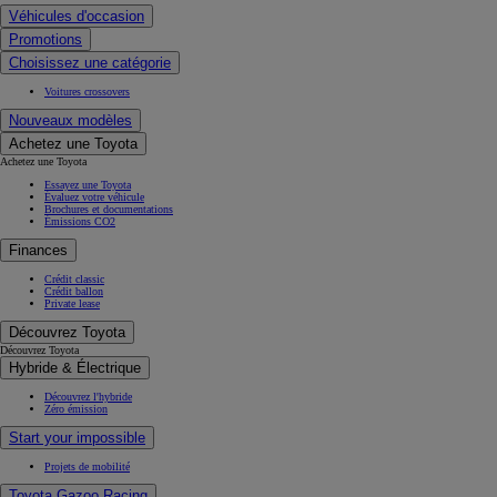
Véhicules d'occasion
Promotions
Choisissez une catégorie
Voitures crossovers
Nouveaux modèles
Achetez une Toyota
Achetez une Toyota
Essayez une Toyota
Évaluez votre véhicule
Brochures et documentations
Émissions CO2
Finances
Crédit classic
Crédit ballon
Private lease
Découvrez Toyota
Découvrez Toyota
Hybride & Électrique
Découvrez l'hybride
Zéro émission
Start your impossible
Projets de mobilité
Toyota Gazoo Racing