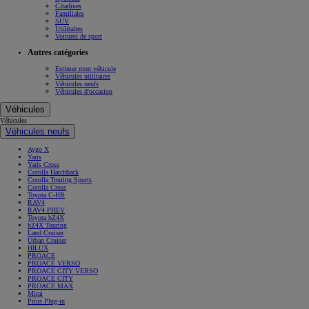
Citadines
Familiales
SUV
Utilitaires
Voitures de sport
Autres catégories
Estimer mon véhicule
Véhicules utilitaires
Véhicules neufs
Véhicules d'occasion
Véhicules
Véhicules
Véhicules neufs
Aygo X
Yaris
Yaris Cross
Corolla Hatchback
Corolla Touring Sports
Corolla Cross
Toyota C-HR
RAV4
RAV4 PHEV
Toyota bZ4X
bZ4X Touring
Land Cruiser
Urban Cruiser
HILUX
PROACE
PROACE VERSO
PROACE CITY VERSO
PROACE CITY
PROACE MAX
Mirai
Prius Plug-in