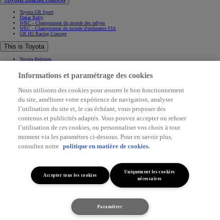
Toyota GR Sport
Dakar Rally
WRC - Championnat du monde des rallyes
WEC - Championnat du monde d'endurance FIA
GR H2 Racing Concept
This is Toyota
Toyota Belgium
Pourquoi Toyota
Informations et paramétrage des cookies
Contact & Infos
Contact & Infos
Nous utilisons des cookies pour assurer le bon fonctionnement
Trouvez un concessionnaire
du site, améliorer votre expérience de navigation, analyser
Rendez-vous entretien
Rendez-vous en concession
(Opens in new window)
l’utilisation du site et, le cas échéant, vous proposer des
Contactez-nous
contenus et publicités adaptés. Vous pouvez accepter ou refuser
Support (FAQ)
l’utilisation de ces cookies, ou personnaliser vos choix à tout
Application My Toyota
Mentions légales
moment via les paramètres ci-dessous. Pour en savoir plus,
Vie privée
Data sharing
consultez notre
politique en matière de cookies.
Cookies
Accessibilité
(Opens in new window)
(Opens in new window)
Uniquement les cookies
Accepter tous les cookies
(Opens in new window)
nécessaires
(Opens in new window)
Tous les filtres
Triez
© Toyota. All rights served 2026
Paramétrer
22
résultats