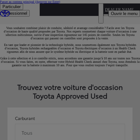
Passer au contenu principal
(Appuyez sur Enter)
Particulier
DEALER NAME
Optez pour une Toyota d’occasion de qualité
Professionnel
Ouvrir le menu
supérieure avec garantie
Vous souhaitez combiner plaisir de conduite, sérénité et avantage considérable ? Facile avec les Toyota
d’occasion de haute qualité proposées par Toyota. Nos experts soumettent chaque voiture d’occasion à une
sélection méticuleuse, suivie d’une inspection rigoureuse sur 145 points de contrôle. Seules les Toyota
d’occasion qui passent ces contrôles sont proposées à la vente.
En tant que leader et pionnier de la technologie hybride, nous soumettons également nos Toyota hybrides
d’occasion, Toyota hybrides rechargeables d’occasion et Toyota électriques d’occasion à un Health Check
rigoureux afin de nous assurer que le système hybride ou électrique et la batterie sont en parfait état.
Grâce à cette sélection et à ce contrôle stricts, nous accordons une garantie jusqu’à 10 ans sur toutes nos Toyota
d’occasion. Si vous faites, en outre, effectuer votre Hybrid Health Check annuel chez Toyota, nous étendons la
garantie sur la batterie à maximum 10 ans. Pour que vous rouliez toujours l’esprit tranquille.
Trouvez votre voiture d'occasion
Toyota Approved Used
Carburant
Tous