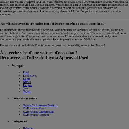
achetant une voiture hybride d’occasion, vous réduisez davantage encore votre empreinte carbone. Vous donnez,
en effet, une seconde vie à un véhicule existant. Vous réduisez ainsi la demande de nouvelles productions et de
matières premières. Votre véhicule hybride d’occasion ne doit pas non plus parcourir des centaines de
kilomètres pour arriver chez vous. Les émissions globales de CO2 et l’impact environnemental sont donc
moindres.
Nos véhicules hybrides d’occasion font l’objet d’un contrôle de qualité approfondi.
En choisissant une voiture hybride d’occasion, vous bénéficiez de la garantie de qualité Toyota. Toutes nos
voitures hybrides d’occasion sont contrôlées par nos experts sur pas moins de 145 points et bénéficient encore
de 10 ans de garantie. Vous recevez, en outre, au moins 12 mois d’assistance et votre voiture hybride
d’occasion n’a pas besoin d’entretien pendant les trois premiers mois ou 5 000 km.
L’achat d’une voiture hybride d’occasion est toujours une bonne idée, surtout chez Toyota !
À la recherche d'une voiture d'occasion ?
Découvrez ici l'offre de Toyota Approved Used
Marque
Ford
Land Rover
Lexus
Nissan
Peugeot
Seat
Toyota
Concessionnaires
Toyota CAR Avenue Diekirch
CAR Avenue Foetz
CAR Avenue Luxembourg
CAR Avenue Alzingen
Catégories
Hybrides