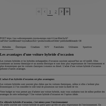
1
2
First Page
Previous page
Next page
Last Page
POST https://usc-webcomponents.toyota-europe.com/v1/car-filter/lu/fr?
carFilter=used&brand=toyota&uscEnv=production&sortOrder=published&brands=38
Hybrides
Électriques
Citadines
SUV
Familiales
Utilitaires
Sportives
Les avantages d’une voiture hybride d’occasion
Les voitures hybrides et les hybrides rechargeables d’occasion suscitent aujourd’hui un vif intérêt. Elles
combinent un moteur thermique et un moteur électrique et sont donc plus respectueuses de l’environnement et
plus économiques que les voitures classiques à essence ou diesel. L’achat d’une voiture hybride d’occasion
présente d’autres avantages.
L'achat d'un hybride d'occasion est plus avantageux
Les voitures hybrides sont souvent plus chères que les voitures thermiques, même si elles s’avèrent plus
économiques si l’on considère le coût total de possession sur toute la durée de vie.
Votre budget ne vous permet pas d’acheter une voiture hybride, mais vous souhaitez tout de même profiter des
avantages de cette technologie ? Une voiture hybride d’occasion est l’option idéale.
Un véhicule hybride d’occasion, c’est mieux pour l’environnement
On achète souvent une voiture hybride en partie parce qu’elle est plus respectueuse de l’environnement. En