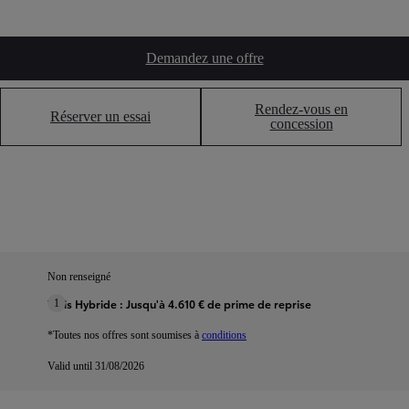
Demandez une offre
Rendez-vous en
Réserver un essai
concession
Non renseigné
Yaris Hybride : Jusqu'à 4.610 € de prime de reprise
1
*Toutes nos offres sont soumises à
conditions
Valid until 31/08/2026