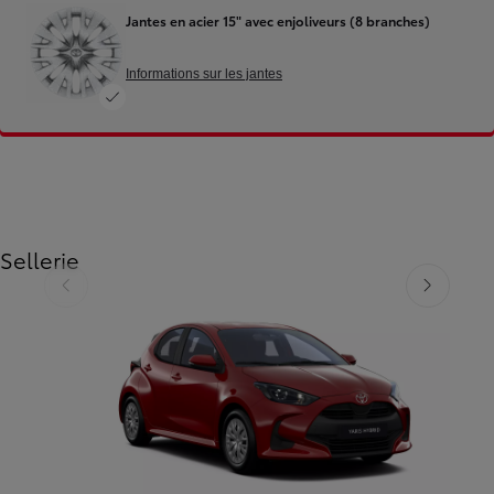
Jantes en acier 15" avec enjoliveurs (8 branches)
Informations sur les jantes
Sellerie
Diapositive précédente
Diapositive su