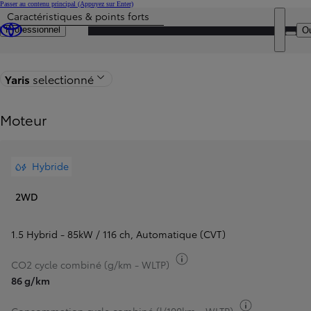
Passer au contenu principal
(Appuyez sur Enter)
Caractéristiques & points forts
Particulier
Prix mis à jour Le prix de votre configuration est 23.025 €
DEA
Professionnel
Ou
Retour à la page du modèle
Yaris
selectionné
Moteur
Hybride
2WD
1.5 Hybrid - 85kW / 116 ch
,
Automatique (CVT)
Basculer infos carburant
CO2 cycle combiné (g/km - WLTP)
86 g/km
Basculer inf