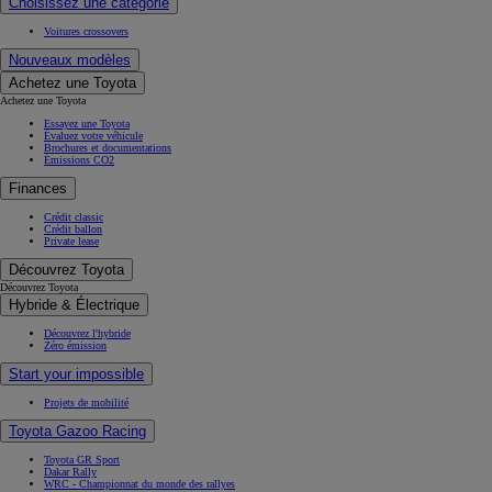
Choisissez une catégorie
Voitures crossovers
Nouveaux modèles
Achetez une Toyota
Achetez une Toyota
Essayez une Toyota
Évaluez votre véhicule
Brochures et documentations
Émissions CO2
Finances
Crédit classic
Crédit ballon
Private lease
Découvrez Toyota
Découvrez Toyota
Hybride & Électrique
Découvrez l'hybride
Zéro émission
Start your impossible
Projets de mobilité
Toyota Gazoo Racing
Toyota GR Sport
Dakar Rally
WRC - Championnat du monde des rallyes