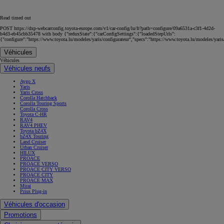
Read timed out
POST https://dxp-webcarconfig.toyota-europe.com/v1/car-config/lu/fr?path=configure/09a6531a-c3f1-4d2d-
b4d3-eb45cbb35478 with body {"reduxState":{"carConfigSettings":{"loadedStepUrls":
{"configure":"https://www.toyota.lu/modeles/yaris/configurateur","specs":"https://www.toyota.lu/modeles/yaris
Véhicules
Véhicules
Véhicules neufs
Aygo X
Yaris
Yaris Cross
Corolla Hatchback
Corolla Touring Sports
Corolla Cross
Toyota C-HR
RAV4
RAV4 PHEV
Toyota bZ4X
bZ4X Touring
Land Cruiser
Urban Cruiser
HILUX
PROACE
PROACE VERSO
PROACE CITY VERSO
PROACE CITY
PROACE MAX
Mirai
Prius Plug-in
Véhicules d'occasion
Promotions