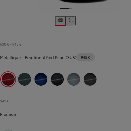
630 €
-
945 €
Metallique
-
Emotional Red Pearl (3U5)
945 €
Emotional Red Pearl (3U5)
Ever Rest Metallic (6X7)
Juniper Blue Metallic (8Y8)
Night Sky Black Metallic (209)
Celestite Grey Metallic (1K3)
Storm Grey Metallic (1M2)
945 €
Premium