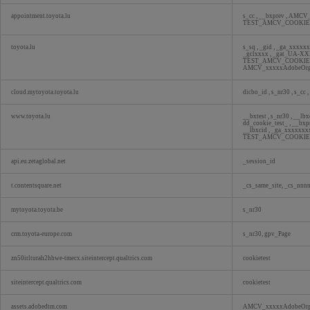
appointment.toyota.lu
s_cc
,
__bxprev
,
AMCV_
TEST_AMCV_COOKI
toyota.lu
s_sq
,
_gid
,
_ga_xxxxx
_gclxxxx
,
_gat_UA-X
TEST_AMCV_COOKI
AMCV_xxxxxAdobeOr
cloud.mytoyota.toyota.lu
dicbo_id
,
s_nr30
,
s_cc
,
www.toyota.lu
__bxtest
,
s_nr30
,
__lbx
dd_cookie_test_
,
__bxp
__lbxcid
,
_ga_xxxxxxx
TEST_AMCV_COOKI
api.eu.zetaglobal.net
_session_id
t.contentsquare.net
_cs_same_site, _cs_nnn
mytoyota.toyota.be
s_nr30
crm.toyota-europe.com
s_nr30, gpv_Page
zn50irlturah2hhwe-tmecx.siteintercept.qualtrics.com
cookietest
siteintercept.qualtrics.com
cookietest
assets.adobedtm.com
AMCV_xxxxxAdobeOrg