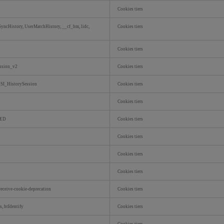
Cookies tiers
sSyncHistory, UserMatchHistory, __cf_bm, lidc,
Cookies tiers
Cookies tiers
ession_v2
Cookies tiers
QSI_HistorySession
Cookies tiers
Cookies tiers
ED
Cookies tiers
Cookies tiers
Cookies tiers
Cookies tiers
 receive-cookie-deprecation
Cookies tiers
, btIdentify
Cookies tiers