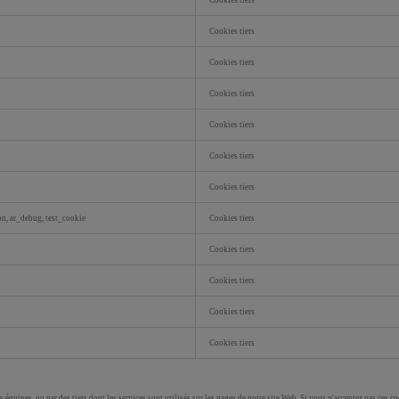
Cookies tiers
Cookies tiers
Cookies tiers
Cookies tiers
Cookies tiers
Cookies tiers
Cookies tiers
on, ar_debug, test_cookie
Cookies tiers
Cookies tiers
Cookies tiers
Cookies tiers
Cookies tiers
 équipes, ou par des tiers dont les services sont utilisés sur les pages de notre site Web. Si vous n'acceptez pas ces co