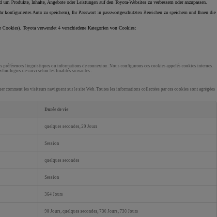
d um Produkte, Inhalte, Angebote oder Leistungen auf den Toyota-Websites zu verbessern oder anzupassen.
onfiguriertes Auto zu speichern), Ihr Passwort in passwortgeschützten Bereichen zu speichern und Ihnen die
ne Cookies). Toyota verwendet 4 verschiedene Kategorien von Cookies:
e vos préférences linguistiques ou informations de connexion. Nous configurons ces cookies appelés cookies internes.
chnologies de suivi selon les finalités suivantes :
aluer comment les visiteurs naviguent sur le site Web. Toutes les informations collectées par ces cookies sont agrégées
Durée de vie
quelques secondes, 29 Jours
Session
quelques secondes
Session
364 Jours
90 Jours, quelques secondes, 730 Jours, 730 Jours