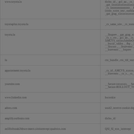
www.toyota.lu
dicbo_id
,
_gcl_au
,
_cs_
_gat_xxxxxxxxxxxxxx
_cs_nnnnnnnnnnnnn
,
_
criteo_write_test
,
outbr
_gat_gtag_xxxxxxxxx
toyotaplus.toyota.lu
_cs_same_site
,
_cs_nnn
toyota.lu
__lbxprev
,
_gat_gtag_
_cs_s_ctx
,
_gcl_au
,
_cs
AMCVS_xxxxxAdobeO
__bxcid
,
xdibx
,
_fbp
,
_
__lbxcurr
,
__lbxevents
__bxevents
,
__bxprev
lu
cto_bundle
,
cto_tld_tes
appointment.toyota.lu
_cs_id
,
AMCVS_xxxxx
__bxevents
,
_cs_s
,
_cs
youtube.com
__Secure-xxxxxxx, __Se
__Secure-ROLLOUT_
www.linkedin.com
bscookie
adnxs.com
uuid2, receive-cookie-
amplify.outbrain.com
dicbo_id
zn50irlturah2hhwe-tmecx.siteintercept.qualtrics.com
QSI_SI_xxx_intercept