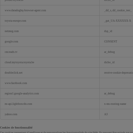
promo.toyota.be
dicbo_id
www.datadoghq-browser-agent.com
_dd_s, dd_cookie_test_
toyota-europe.com
_gat_UA-XXXXXX-X
netmng.com
dsp_id
google.com
CONSENT
cm.teads.tv
ar_debug
cloud.mytoyota.toyota.be
dicbo_id
doubleclick.net
receive-cookie-deprecati
www.facebook.com
region1.google-analytics.com
ar_debug
eu-api.lightboxcdn.com
x-ms-routing-name
yahoo.com
A3
Cookies de fonctionnalité
Ces cookies permettent d’améliorer et de personnaliser les fonctionnalités du site Web. Ils peuvent être activés par nos