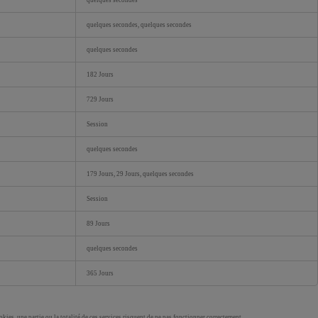
quelques secondes
quelques secondes, quelques secondes
quelques secondes
182 Jours
729 Jours
Session
quelques secondes
179 Jours, 29 Jours, quelques secondes
Session
89 Jours
quelques secondes
365 Jours
okies, une partie ou la totalité de ces services risquent de ne pas fonctionner correctement.