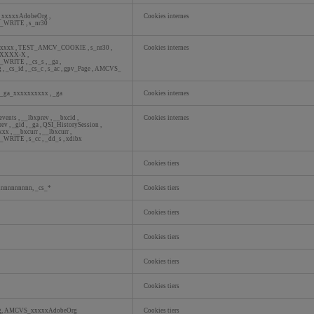
xxxxxAdobeOrg
,
Cookies internes
E_WRITE
,
s_nr30
xxxxx
,
TEST_AMCV_COOKIE
,
s_nr30
,
Cookies internes
XXXXX-X
,
E_WRITE
,
_cs_s
,
_ga
,
g
,
_cs_id
,
_cs_c
,
s_ac
,
gpv_Page
,
AMCVS_
_ga_xxxxxxxxxx
,
_ga
Cookies internes
events
,
__lbxprev
,
__bxcid
,
Cookies internes
rev
,
_gid
,
_ga
,
QSI_HistorySession
,
xxx
,
__bxcurr
,
__lbxcurr
,
E_WRITE
,
s_cc
,
_dd_s
,
xdibx
Cookies tiers
nnnnnnnnnn, _cs_*
Cookies tiers
Cookies tiers
Cookies tiers
Cookies tiers
Cookies tiers
, AMCVS_xxxxxAdobeOrg
Cookies tiers