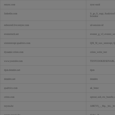
rezync.com
zync-uuid
linkedin.com
li_gc, li_sugr, Analytic
bcookie
euhosted.live.rezync.com
sd-session-id
everesttech.net
everest_g_v2, everest_s
siteintercept.qualtrics.com
QSI_SI_xxx_intercept, 
dynamic.criteo.com
criteo_write_test
www.youtube.com
TESTCOOKIESENABL
dpm.demdex.net
dpm
demdex.net
demdex
qualtrics.com
ak_bmsc
criteo.com
optout, uid, cto_bundle,
toyota.be
AMCVS_, _fbp, _bti, _bts