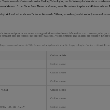
n. Toyota verwendet Cookies oder andere Tracking-Technologien, um die Nutzung des Internets zu verstehen un
onalisieren (z. B. um Sie an Ihrem Namen zu erkennen, wenn Sie zu einem Angebot zurückkehren, oder um Ihr k
gelegt wird, und solche, die von Dritten zu Werbe- oder Webanalysezwecken gesendet werden (interne und exter
demande à votre navigateur de stocker sur votre appareil afin de mémoriser des informations vous concernant, telles qu
consultez, pour nos efforts de publicité et de marketing. Plus concrètement, nous utilisons des cookies et d'autres te
 les performances de notre site Web. Ils nous aident également à identifier les pages les plus / moins visitées et d’év
Cookies utilisés
Cookies internes
Cookies internes
Cookies internes
_WRITE
Cookies internes
Cookies internes
_AMCV_COOKIE
,
AMCV_
Cookies internes