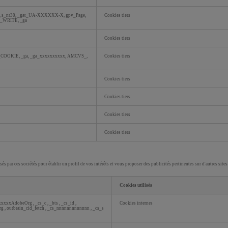
 s_nr30, _gat_UA-XXXXXX-X, gpv_Page,
Cookies tiers
WRITE, _ga
Cookies tiers
OKIE, _ga, _ga_xxxxxxxxxx, AMCVS_,
Cookies tiers
Cookies tiers
Cookies tiers
Cookies tiers
Cookies tiers
isés par ces sociétés pour établir un profil de vos intérêts et vous proposer des publicités pertinentes sur d'autres si
Cookies utilisés
xxxxAdobeOrg
,
_cs_c
,
_bts
,
_cs_id
,
Cookies internes
rg
,
outbrain_cid_fetch
,
_cs_nnnnnnnnnnnnn
,
_cs_s