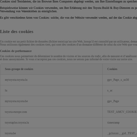
Cookies sind Textdateien, die im Browser Ihres Computers abgelegt werden, um Ihre Einstellungen zu speicher
Beispielsweise können wir Cookies verwenden, um Ihre Erfahrung mit den Toyota Build & Buy-Diensten zu pers
Verwendung von Warenkörben zu ermöglichen.
Es gibt verschiedene Arten von Cookies: solche, die von der Website verwendet werden, auf der das Cookie ab
Liste des cookies
Un cookie est un petit fichier de données (fichier texte) qu'un site Web, lorsqu'il est consulté par un utilisateur, 
Nous utilisons également des cookies tiers, qui sont des cookies d'un domaine différent de celui du site Web que vous 
Cookies de performance
Ces cookies nous permettent de déterminer le nombre de visites et les sources du trafic, afin de mesurer et d’améliorer
et donc anonymisées. Si vous n'acceptez pas ces cookies, nous ne serons pas informé de votre visite sur notre site.
Sous-groupe de cookies
Cookies
Cookies
de
mytoyota.toyota.lu
gpv_Page
,
s_nr30
performance
lu
s_ac
mytoyota.toyota.be
gpv_Page
toyota-europe.com
TEST_AMCV_COOKIE
toyotaplus.toyota.lu
timestamp
toyota.be
_gclxxxx
,
_gid
,
TEST