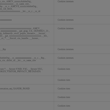
s_ctx
,
AMCV_xxxxxAdobeOrg
,
Cookies internes
xxxxxxxxxxxx
,
_cs_same_site
,
fbp
,
_cs_s
,
AMCVS_xxxxxAdobeOrg
,
ain_cid_fetch
,
xxxxxxxxxxxxxxxxxx
,
_bti
,
_cs_c
,
_cs_id
nnnnnnnnnn
Cookies internes
xxxxxxxxxxxxxxxxxxxxxxxxxxx
,
AMCV_
,
Cookies internes
_nnnnnnnnnnnnn
,
_gat_gtag_UA_182940621_21
,
rg
,
btIdentify
,
evo5_popin_instance
,
__bxcurr
,
bti
,
_gat_xxxxxxxxxxxxxxxxxxxxxxxxxx
,
_bts
,
,
_cs_*
,
__lbxcid
,
cto_bundle
,
__bxtest
,
t
,
_fbp
Cookies internes
AdobeOrg
,
_cs_nnnnnnnnnnnnn
,
_cs_c
,
_fbp
,
Cookies internes
_s_ctx
,
dicbo_id
,
_bti
,
_cs_same_site
cure-*, __Secure-YNID, YSC, __Secure-YEC,
Cookies tiers
TOKEN, VISITOR_PRIVACY_METADATA
Cookies tiers
deprecation, anj, XANDR_PANID
Cookies tiers
Cookies tiers
Cookies tiers