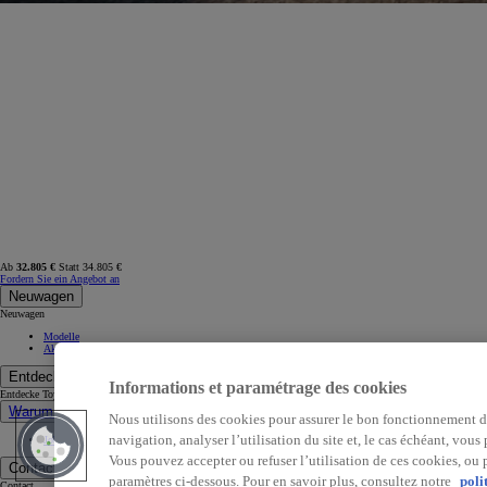
Ab
32.805 €
Statt 34.805 €
Fordern Sie ein Angebot an
Neuwagen
Neuwagen
Modelle
Aktionen
Entdecke Toyota
Informations et paramétrage des cookies
Entdecke Toyota
Warum Toyota wählen
Nous utilisons des cookies pour assurer le bon fonctionnement du
navigation, analyser l’utilisation du site et, le cas échéant, vou
Jobs
(Opens in new window)
Vous pouvez accepter ou refuser l’utilisation de ces cookies, ou
Contact
paramètres ci-dessous. Pour en savoir plus, consultez notre
poli
Contact