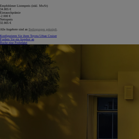
Empfohlener Listenpreis (inkl. MwSt)
34.805 €
Eintauschprämie
-2.000 €
Nettopreis
32.805 €
Alle Angebote sind an
Bedingungen geknüpft
.
Konfigurieren Sie ihren Toyota Urban Cruiser
Fordern Sie ein Angebot an
Buche eine Probefahrt