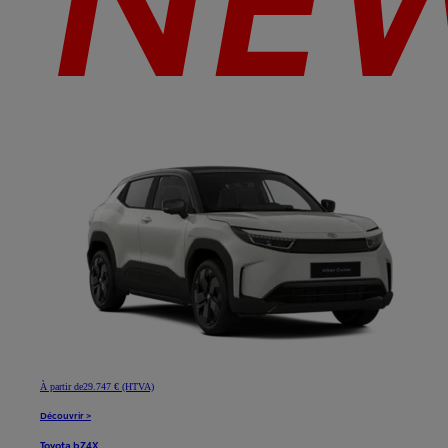
À partir de
29.747 € (HTVA)
Découvrir >
Toyota bZ4X