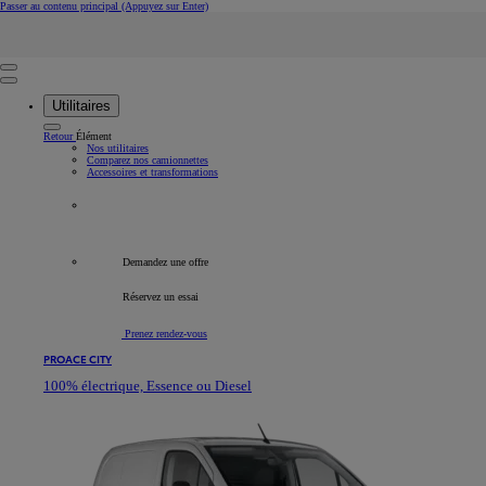
Passer au contenu principal
(Appuyez sur Enter)
Rechercher
Click to search
Retire
Saisir le texte de recherche
Utilitaires
Retour
Élément
Nos utilitaires
Comparez nos camionnettes
Accessoires et transformations
Tous les véhicules professionnels
Demandez une offre
Réservez un essai
Prenez rendez-vous
PROACE CITY
100% électrique, Essence ou Diesel