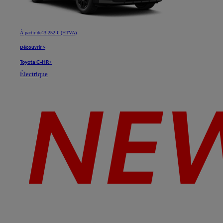
À partir de
43.252 € (HTVA)
Découvrir >
Toyota C-HR+
Électrique