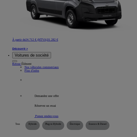
À partir de
24.712 € (HTVA)
31.282 €
Découvrir >
Voitures de société
Retour
Élément
Nos véhicules commerciaux
Plus d'infos
Tous les véhicules professionnels
Demandez une offre
Réservez un essai
Prenez rendez-vous
Tous
Hybride
Plug-in Hybride
Électrique
Essence & Diesel