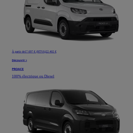
À partir de
17.697 € (HTVA)
22.402 €
Découvrir >
PROACE
100% électrique ou Diesel