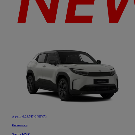
À partir de
29.747 € (HTVA)
Découvrir >
Toyota bZ4X