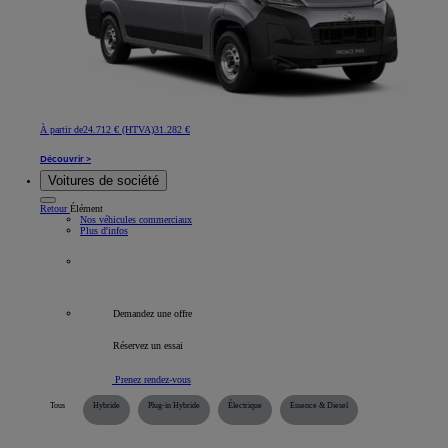
À partir de
24.712 € (HTVA)
31.282 €
Découvrir >
Voitures de société
Retour
Élément
Nos véhicules commerciaux
Plus d'infos
Tous les véhicules professionnels
Demandez une offre
Réservez un essai
Prenez rendez-vous
Tous
Hybride
Plug-in Hybride
Électrique
Essence & Diesel