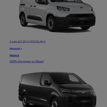
À partir de
17.697 € (HTVA)
22.402 €
Découvrir >
PROACE
100% électrique ou Diesel