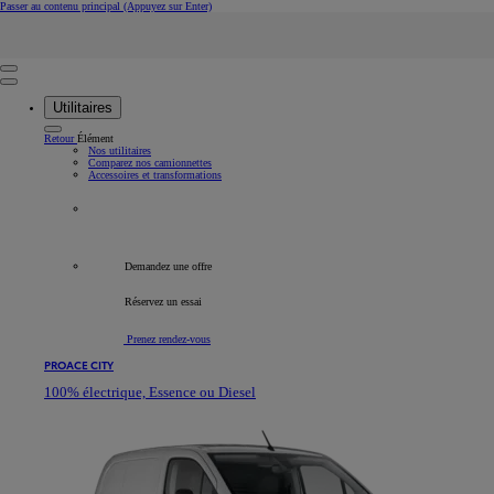
Passer au contenu principal
(Appuyez sur Enter)
Rechercher
Click to search
Retire
Saisir le texte de recherche
Utilitaires
Retour
Élément
Nos utilitaires
Comparez nos camionnettes
Accessoires et transformations
Tous les véhicules professionnels
Demandez une offre
Réservez un essai
Prenez rendez-vous
PROACE CITY
100% électrique, Essence ou Diesel