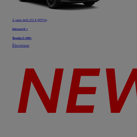
À partir de
43.252 € (HTVA)
Découvrir >
Toyota C-HR+
Électrique