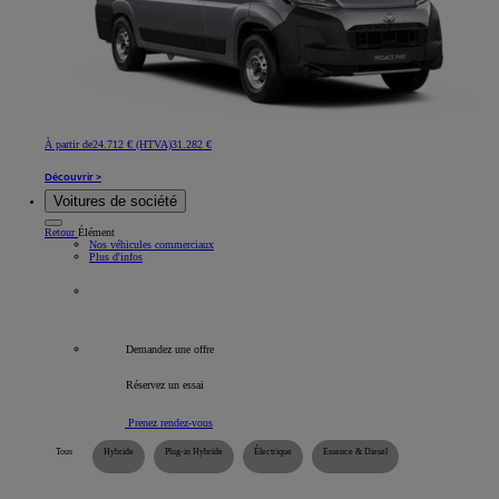
À partir de
24.712 € (HTVA)
31.282 €
Découvrir >
Voitures de société
Retour
Élément
Nos véhicules commerciaux
Plus d'infos
Tous les véhicules professionnels
Demandez une offre
Réservez un essai
Prenez rendez-vous
Tous
Hybride
Plug-in Hybride
Électrique
Essence & Diesel