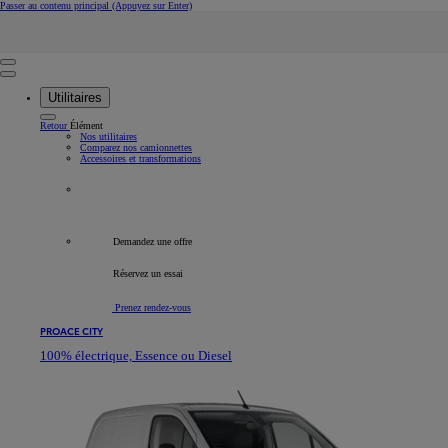
Passer au contenu principal
(Appuyez sur Enter)
Rechercher
Click to search
Retire
Saisir le texte de recherche
Utilitaires
Retour
Élément
Nos utilitaires
Comparez nos camionnettes
Accessoires et transformations
Tous les véhicules professionnels
Demandez une offre
Réservez un essai
Prenez rendez-vous
PROACE CITY
100% électrique, Essence ou Diesel