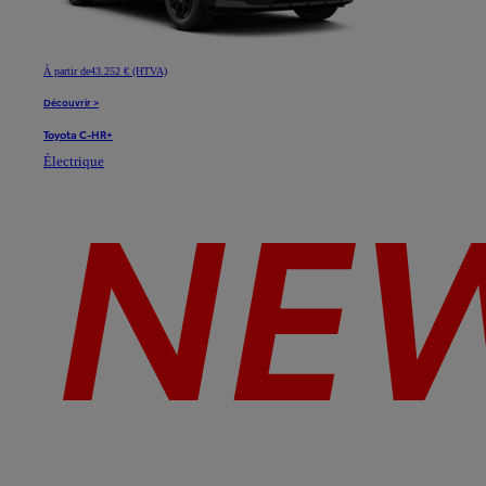
À partir de
43.252 € (HTVA)
Découvrir >
Toyota C-HR+
Électrique