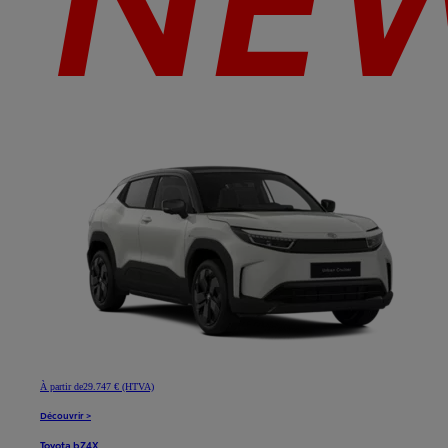
À partir de
29.747 € (HTVA)
Découvrir >
Toyota bZ4X