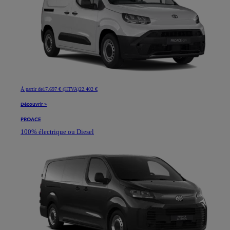
À partir de
17.697 € (HTVA)
22.402 €
Découvrir >
PROACE
100% électrique ou Diesel