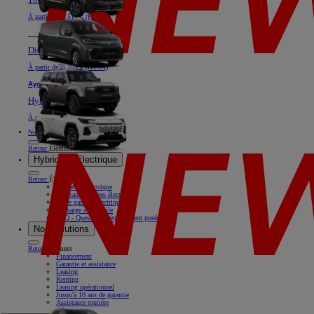
À partir de
40.517 € (HTVA)
Nouveau
Land Cruiser
Diesel
À partir de
76.355 € (HTVA)
Aygo X
Hybride
À partir de
18.769 € (HTVA)
Nos offres
Retour
Élément
Hybride & Electrique
Retour
Élément
Rouler en électrique
Nos camionnettes électriques
Notre gamme électrique
Recharge à domicile
FAQ - Questions fréquemment posées
Nos solutions
Retour
Élément
Financement
Garantie et assistance
Leasing
Renting
Leasing opérationnel
Jusqu'à 10 ans de garantie
Assistance routière