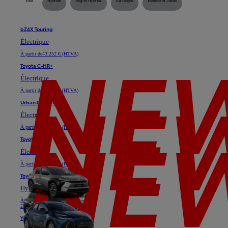
Tous
Hybride
Plug-in Hybride
Électrique
Essence & Diesel
bZ4X Touring
Électrique
À partir de
43.252 € (HTVA)
Toyota C-HR+
Électrique
À partir de
35.128 € (HTVA)
Urban Cruiser
Électrique
À partir de
29.747 € (HTVA)
Toyota bZ4X
Électrique
À partir de
37.025 € (HTVA)
Toyota C-HR
Hybride ou Plug-in Hybride
À partir de
24.611 € (HTVA)
29.739 €
Yaris