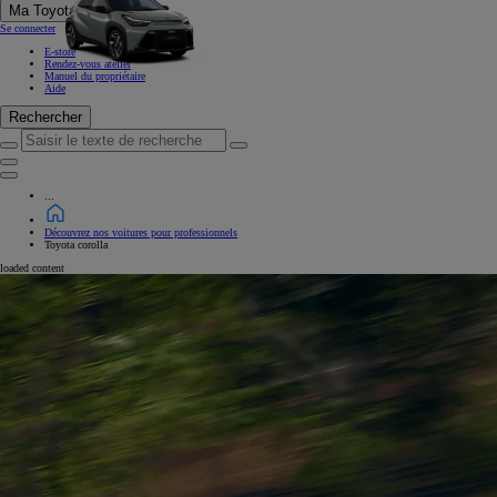
Ma Toyota
Se connecter
E-store
Rendez-vous atelier
Manuel du propriétaire
Aide
Rechercher
Saisir le texte de recherche
Click to search
Retirer
...
Découvrez nos voitures pour professionnels
Toyota corolla
loaded content