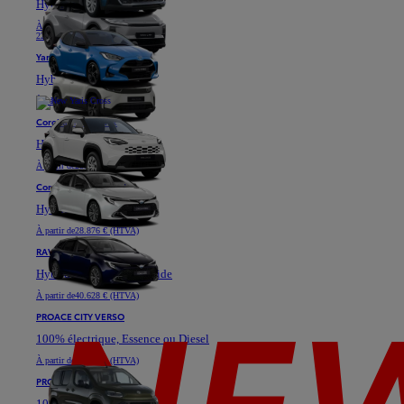
Hybride
À partir de
18.871 € (HTVA)
22.811 €
Yaris Cross
Hybride
À partir de
25.576 € (HTVA)
Corolla Hatchback
Hybride
À partir de
28.901 € (HTVA)
Corolla Touring Sports
Hybride
À partir de
28.876 € (HTVA)
RAV4
Hybride ou Plug-in Hybride
À partir de
40.628 € (HTVA)
PROACE CITY VERSO
100% électrique, Essence ou Diesel
À partir de
23.333 € (HTVA)
PROACE VERSO
100% électrique ou Diesel