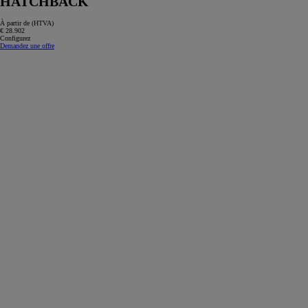
HATCHBACK
À partir de (HTVA)
€ 28.902
Configurez
Demandez une offre