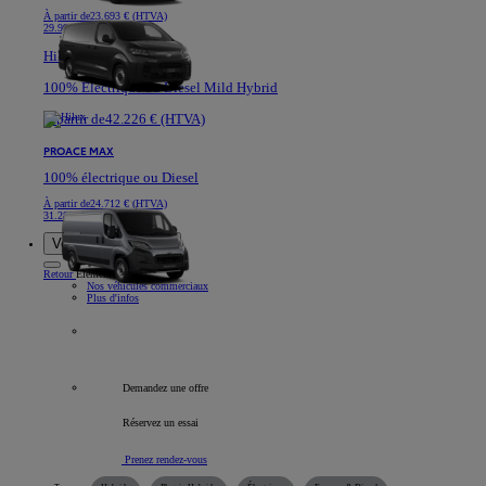
À partir de
23.693 € (HTVA)
29.991 €
Hilux
100% Electrique ou Diesel Mild Hybrid
À partir de
42.226 € (HTVA)
PROACE MAX
100% électrique ou Diesel
À partir de
24.712 € (HTVA)
31.282 €
Voitures de société
Retour
Élément
Nos véhicules commerciaux
Plus d'infos
Tous les véhicules professionnels
Demandez une offre
Réservez un essai
Prenez rendez-vous