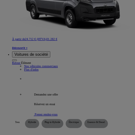
À partir de
24.712 € (HTVA)
31.282 €
Découvrir >
Voitures de société
Retour
Élément
Nos véhicules commerciaux
Plus d'infos
Tous les véhicules professionnels
Demandez une offre
Réservez un essai
Prenez rendez-vous
Tous
Hybride
Plug-in Hybride
Électrique
Essence & Diesel