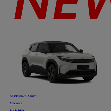
À partir de
29.747 € (HTVA)
Découvrir >
Toyota bZ4X