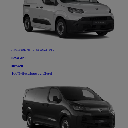
À partir de
17.697 € (HTVA)
22.402 €
Découvrir >
PROACE
100% électrique ou Diesel