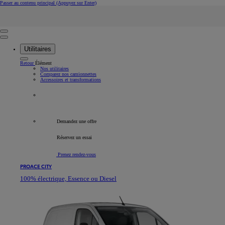
Passer au contenu principal
(Appuyez sur Enter)
Rechercher
Click to search
Retire
Saisir le texte de recherche
Utilitaires
Retour
Élément
Nos utilitaires
Comparez nos camionnettes
Accessoires et transformations
Tous les véhicules professionnels
Demandez une offre
Réservez un essai
Prenez rendez-vous
PROACE CITY
100% électrique, Essence ou Diesel