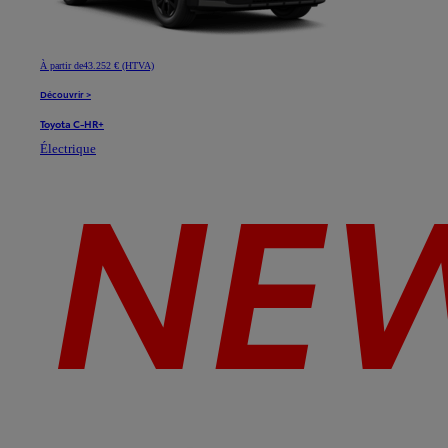
À partir de
43.252 € (HTVA)
Découvrir >
Toyota C-HR+
Électrique