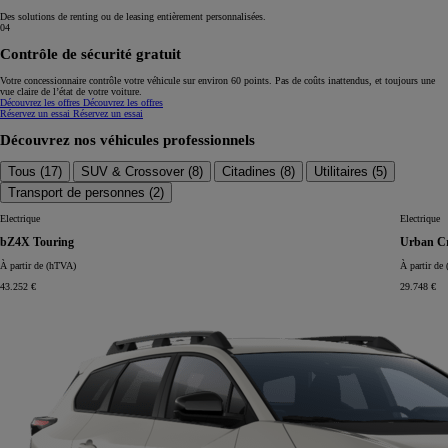
Des solutions de renting ou de leasing entièrement personnalisées.
04
Contrôle de sécurité gratuit
Votre concessionnaire contrôle votre véhicule sur environ 60 points. Pas de coûts inattendus, et toujours une
vue claire de l’état de votre voiture.
Découvrez les offres
Découvrez les offres
Réservez un essai
Réservez un essai
Découvrez nos véhicules professionnels
Tous (
17
)
SUV & Crossover (
8
)
Citadines (
8
)
Utilitaires (
5
)
Transport de personnes (
2
)
Electrique
Electrique
bZ4X Touring
Urban Cr
À partir de (hTVA)
À partir de
43.252 €
29.748 €