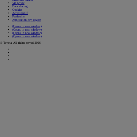
Vie privée
Data sharing
Cookies
Accessibilité
Particulier
Application My Toyota
(Opens in new window)
(Opens in new window)
(Opens in new window)
(Opens in new window)
© Toyota. All rights served 2026