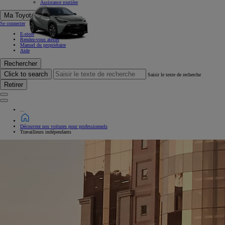
Assistance routière
Ma Toyota
Se connecter
E-store
Rendez-vous atelier
Manuel du propriétaire
Aide
Rechercher
Click to search
Saisir le texte de recherche
Retirer
...
Découvrez nos voitures pour professionnels
Travailleurs indépendants