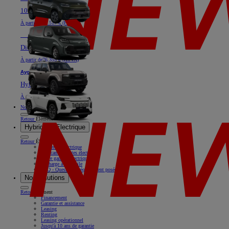
100% électrique ou Diesel
À partir de
40.517 € (HTVA)
Nouveau
Land Cruiser
Diesel
À partir de
76.355 € (HTVA)
Aygo X
Hybride
À partir de
18.769 € (HTVA)
Nos offres
Retour
Élément
Hybride & Electrique
Retour
Élément
Rouler en électrique
Nos camionnettes électriques
Notre gamme électrique
Recharge à domicile
FAQ - Questions fréquemment posées
Nos solutions
Retour
Élément
Financement
Garantie et assistance
Leasing
Renting
Leasing opérationnel
Jusqu'à 10 ans de garantie