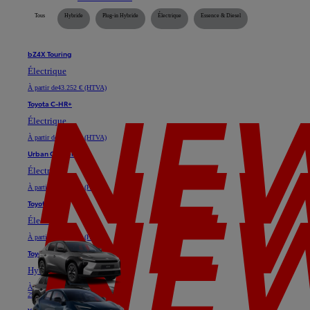
Tous
Hybride
Plug-in Hybride
Électrique
Essence & Diesel
bZ4X Touring
Électrique
À partir de
43.252 € (HTVA)
Toyota C-HR+
Électrique
À partir de
35.128 € (HTVA)
Urban Cruiser
Électrique
À partir de
29.747 € (HTVA)
Toyota bZ4X
Électrique
À partir de
37.025 € (HTVA)
Toyota C-HR
Hybride ou Plug-in Hybride
À partir de
24.611 € (HTVA)
29.739 €