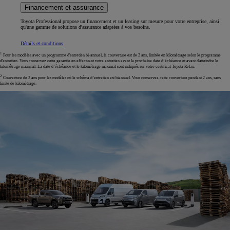
Financement et assurance
Toyota Professional propose un financement et un leasing sur mesure pour votre entreprise, ainsi
qu'une gamme de solutions d'assurance adaptées à vos besoins.
Détails et conditions
1
Pour les modèles avec un programme d'entretien bi-annuel, la couverture est de 2 ans, limitée en kilométrage selon le programme
d'entretien. Vous conservez cette garantie en effectuant votre entretien avant la prochaine date d’échéance et avant d'atteindre le
kilométrage maximal. La date d’échéance et le kilométrage maximal sont indiqués sur votre certificat Toyota Relax.
2
Couverture de 2 ans pour les modèles où le schéma d’entretien est biannuel. Vous conservez cette couverture pendant 2 ans, sans
limite de kilométrage.