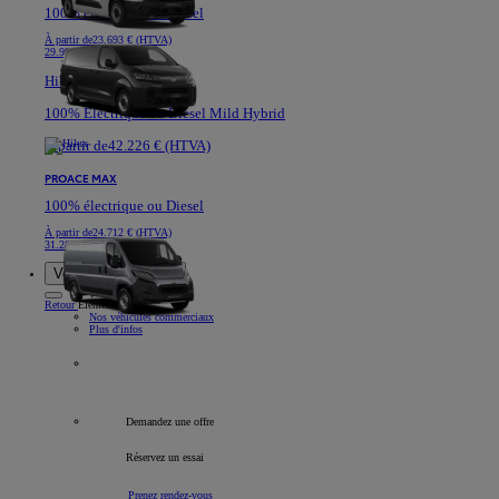
100% électrique ou Diesel
À partir de
23.693 € (HTVA)
29.991 €
Hilux
100% Electrique ou Diesel Mild Hybrid
À partir de
42.226 € (HTVA)
PROACE MAX
100% électrique ou Diesel
À partir de
24.712 € (HTVA)
31.282 €
Voitures de société
Retour
Élément
Nos véhicules commerciaux
Plus d'infos
Tous les véhicules professionnels
Demandez une offre
Réservez un essai
Prenez rendez-vous