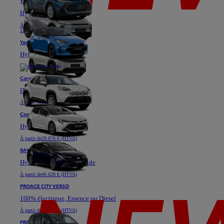
Yaris
Hybride
À partir de
18.871 € (HTVA)
22.811 €
Yaris Cross
Hybride
À partir de
25.576 € (HTVA)
Corolla Hatchback
Hybride
À partir de
28.901 € (HTVA)
Corolla Touring Sports
Hybride
À partir de
28.876 € (HTVA)
RAV4
Hybride ou Plug-in Hybride
À partir de
40.628 € (HTVA)
PROACE CITY VERSO
100% électrique, Essence ou Diesel
À partir de
23.333 € (HTVA)
PROACE VERSO