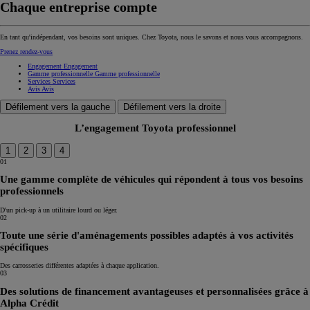
Chaque entreprise compte
En tant qu'indépendant, vos besoins sont uniques. Chez Toyota, nous le savons et nous vous accompagnons.
Prenez rendez-vous
Engagement
Engagement
Gamme professionnelle
Gamme professionnelle
Services
Services
Avis
Avis
Défilement vers la gauche
Défilement vers la droite
L’engagement Toyota professionnel
1
2
3
4
01
Une gamme complète de véhicules qui répondent à tous vos besoins
professionnels
D'un pick-up à un utilitaire lourd ou léger.
02
Toute une série d'aménagements possibles adaptés à vos activités
spécifiques
Des carrosseries différentes adaptées à chaque application.
03
Des solutions de financement avantageuses et personnalisées grâce à
Alpha Crédit