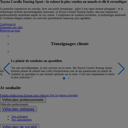
Toyota Corolla Touring Sport : la voiture la plus vendue au monde et elle le revendique
La première impression est cruciale. Avec son profil dynamique - grâce à son capot moteur plongeant - et la
technologie hybride autorechargeable innovante, la Toyota Corolla Touring Sports, fera une impression
professionnelle immédiate auprès de vos clients. L'expérience de conduite excellente, la technologie améliorée
et l'intérieur élégant rendent vos activités quotidiennes beaucoup plus agréables.
Configurez-la
Demandez une offre
Réservez un essai
Témoignages clients
Le plaisir de conduire au quotidien
e
"En tant qu'indépendant, je suis souvent sur la route. Ma Toyota Corolla Touring Sports
elle
hybride permet de réduire mes coûts d'exploitation tout en me garantissant un plaisir de
té,
conduite au quotidien et une sécurité optimale sur la route. C'est tout simplement le choix
le plus judicieux !"
Je souhaite
Prendre rendez-vous
Estimer mon véhicule
Voir la gamme complète
Véhicules professionnels
Véhicules professionnels
Véhicules utilitaires
Nos utilitaires
Nos camionnettes
Véhicules de société