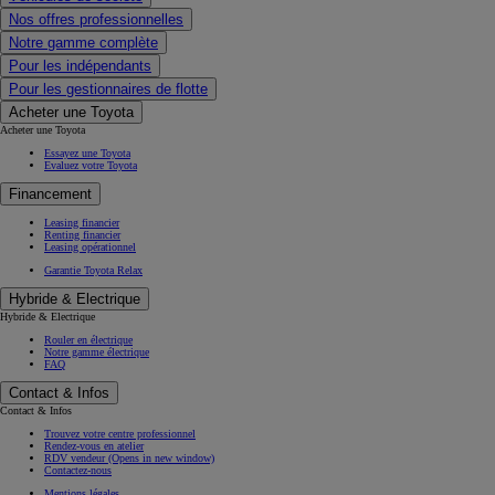
Nos offres professionnelles
Notre gamme complète
Pour les indépendants
Pour les gestionnaires de flotte
Acheter une Toyota
Acheter une Toyota
Essayez une Toyota
Evaluez votre Toyota
Financement
Leasing financier
Renting financier
Leasing opérationnel
Garantie Toyota Relax
Hybride & Electrique
Hybride & Electrique
Rouler en électrique
Notre gamme électrique
FAQ
Contact & Infos
Contact & Infos
Trouvez votre centre professionnel
Rendez-vous en atelier
RDV vendeur
(Opens in new window)
Contactez-nous
Mentions légales