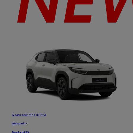
À partir de
29.747 € (HTVA)
Découvrir >
Toyota bZ4X