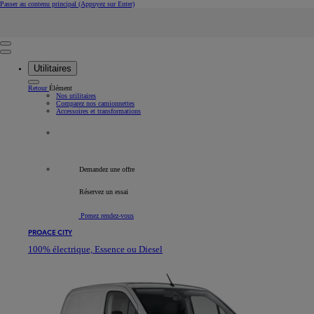
Passer au contenu principal
(Appuyez sur Enter)
Rechercher
Click to search
Retire
Saisir le texte de recherche
Utilitaires
Retour
Élément
Nos utilitaires
Comparez nos camionnettes
Accessoires et transformations
Tous les véhicules professionnels
Demandez une offre
Réservez un essai
Prenez rendez-vous
PROACE CITY
100% électrique, Essence ou Diesel