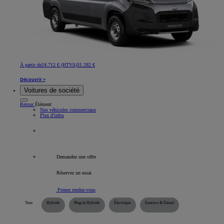
À partir de
24.712 € (HTVA)
31.282 €
Découvrir >
Voitures de société
Retour
Élément
Nos véhicules commerciaux
Plus d'infos
Tous les véhicules professionnels
Demandez une offre
Réservez un essai
Prenez rendez-vous
Tous
Hybride
Plug-in Hybride
Électrique
Essence & Diesel