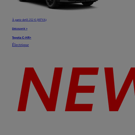
À partir de
43.252 € (HTVA)
Découvrir >
Toyota C-HR+
Électrique