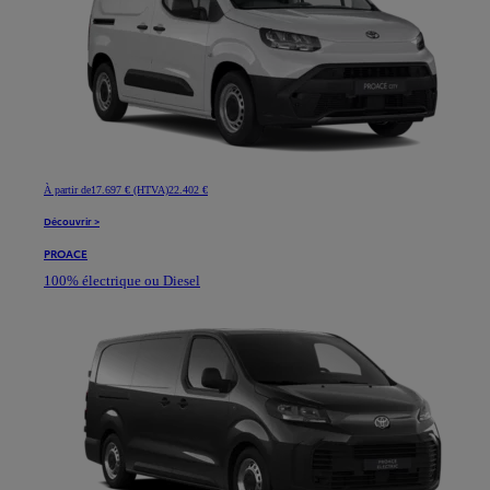
À partir de
17.697 € (HTVA)
22.402 €
Découvrir >
PROACE
100% électrique ou Diesel