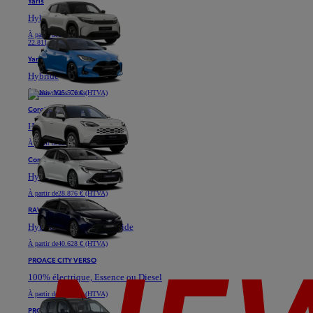
Yaris
Hybride
À partir de
18.871 € (HTVA)
22.811 €
Yaris Cross
Hybride
À partir de
25.576 € (HTVA)
Corolla Hatchback
Hybride
À partir de
28.901 € (HTVA)
Corolla Touring Sports
Hybride
À partir de
28.876 € (HTVA)
RAV4
Hybride ou Plug-in Hybride
À partir de
40.628 € (HTVA)
PROACE CITY VERSO
100% électrique, Essence ou Diesel
À partir de
23.333 € (HTVA)
PROACE VERSO