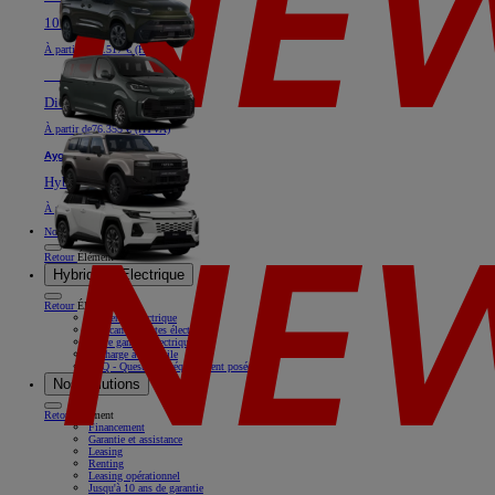
100% électrique ou Diesel
À partir de
40.517 € (HTVA)
Nouveau
Land Cruiser
Diesel
À partir de
76.355 € (HTVA)
Aygo X
Hybride
À partir de
18.769 € (HTVA)
Nos offres
Retour
Élément
Hybride & Electrique
Retour
Élément
Rouler en électrique
Nos camionnettes électriques
Notre gamme électrique
Recharge à domicile
FAQ - Questions fréquemment posées
Nos solutions
Retour
Élément
Financement
Garantie et assistance
Leasing
Renting
Leasing opérationnel
Jusqu'à 10 ans de garantie