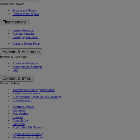
Acheter une Toyota
Essayez une Toyota
Evaluez votre Toyota
Financement
Leasing financier
Renting financier
Leasing opérationnel
Garantie Toyota Relax
Hybride & Electrique
Hybride & Electrique
Rouler en électrique
Notre gamme électrique
FAQ
Contact & Infos
Contact & Infos
Trouvez votre centre professionnel
Rendez-vous en atelier
RDV vendeur
(Opens in new window)
Contactez-nous
Mentions légales
Vie privée
Data sharing
Cookies
Accessibilité
Particulier
Application My Toyota
(Opens in new window)
(Opens in new window)