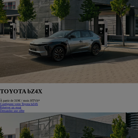
TOYOTA bZ4X
À partir de 319€ / mois HTVA*
Configurez votre Toyota bZ4X
Réserver un essai
Demandez une offre