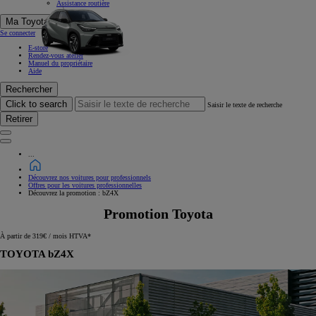
Assistance routière
Ma Toyota
Se connecter
E-store
Rendez-vous atelier
Manuel du propriétaire
Aide
Rechercher
Click to search
Saisir le texte de recherche
Retirer
...
Découvrez nos voitures pour professionnels
Offres pour les voitures professionnelles
Découvrez la promotion : bZ4X
Promotion Toyota
À partir de 319€ / mois HTVA*
TOYOTA bZ4X