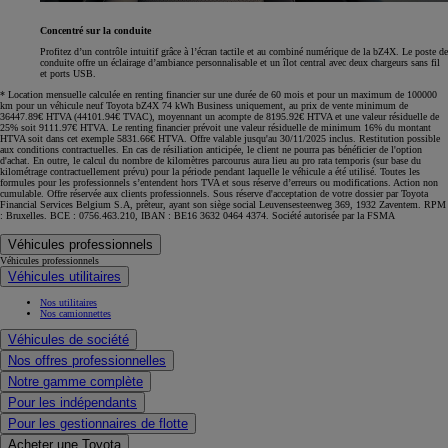
Concentré sur la conduite
Profitez d’un contrôle intuitif grâce à l’écran tactile et au combiné numérique de la bZ4X. Le poste de
conduite offre un éclairage d’ambiance personnalisable et un îlot central avec deux chargeurs sans fil
et ports USB.
* Location mensuelle calculée en renting financier sur une durée de 60 mois et pour un maximum de 100000
km pour un véhicule neuf Toyota bZ4X 74 kWh Business uniquement, au prix de vente minimum de
36447.89€ HTVA (44101.94€ TVAC), moyennant un acompte de 8195.92€ HTVA et une valeur résiduelle de
25% soit 9111.97€ HTVA. Le renting financier prévoit une valeur résiduelle de minimum 16% du montant
HTVA soit dans cet exemple 5831.66€ HTVA. Offre valable jusqu'au 30/11/2025 inclus. Restitution possible
aux conditions contractuelles. En cas de résiliation anticipée, le client ne pourra pas bénéficier de l'option
d'achat. En outre, le calcul du nombre de kilomètres parcourus aura lieu au pro rata temporis (sur base du
kilométrage contractuellement prévu) pour la période pendant laquelle le véhicule a été utilisé. Toutes les
formules pour les professionnels s’entendent hors TVA et sous réserve d’erreurs ou modifications. Action non
cumulable. Offre réservée aux clients professionnels. Sous réserve d'acceptation de votre dossier par Toyota
Financial Services Belgium S.A, prêteur, ayant son siège social Leuvensesteenweg 369, 1932 Zaventem. RPM
: Bruxelles. BCE : 0756.463.210, IBAN : BE16 3632 0464 4374. Société autorisée par la FSMA
Véhicules professionnels
Véhicules professionnels
Véhicules utilitaires
Nos utilitaires
Nos camionnettes
Véhicules de société
Nos offres professionnelles
Notre gamme complète
Pour les indépendants
Pour les gestionnaires de flotte
Acheter une Toyota