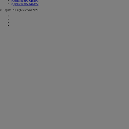
(Opens in new window)
(Opens in new window)
© Toyota. All rights served 2026