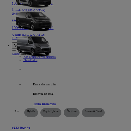
100% électrique ou Diesel
À partir de
23.693 € (HTVA)
29.991 €
PROACE MAX
100% électrique ou Diesel
À partir de
24.712 € (HTVA)
31.282 €
Voitures de société
Retour
Élément
Nos véhicules commerciaux
Plus d'infos
Tous les véhicules professionnels
Demandez une offre
Réservez un essai
Prenez rendez-vous
Tous
Hybride
Plug-in Hybride
Électrique
Essence & Diesel
bZ4X Touring