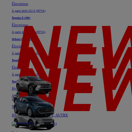
Électrique
À partir de
43.252 € (HTVA)
Toyota C-HR+
Électrique
À partir de
35.128 € (HTVA)
Urban Cruiser
Électrique
À partir de
29.747 € (HTVA)
Toyota bZ4X
Électrique
À partir de
37.025 € (HTVA)
Toyota C-HR
Hybride ou Plug-in Hybride
À partir de
24.611 € (HTVA)
29.739 €
Nouveau Hilux
HYBRIDE, ÉLECTRIQUE, AUTRE
À partir de 42.226 € (HTVA)