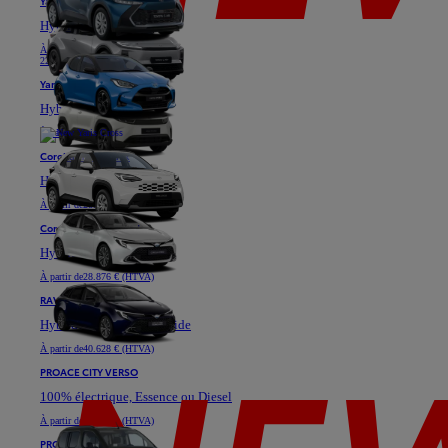
Yaris
Hybride
À partir de
18.871 € (HTVA)
22.811 €
Yaris Cross
Hybride
À partir de
25.576 € (HTVA)
Corolla Hatchback
Hybride
À partir de
28.901 € (HTVA)
Corolla Touring Sports
Hybride
À partir de
28.876 € (HTVA)
RAV4
Hybride ou Plug-in Hybride
À partir de
40.628 € (HTVA)
PROACE CITY VERSO
100% électrique, Essence ou Diesel
À partir de
23.333 € (HTVA)
PROACE VERSO