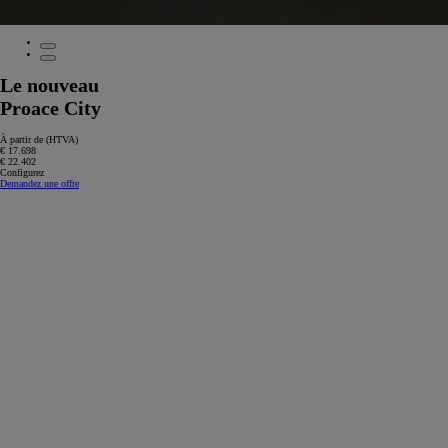
Le nouveau
Proace City
À partir de (HTVA)
€ 17.698
€ 22.402
Configurez
Demandez une offre