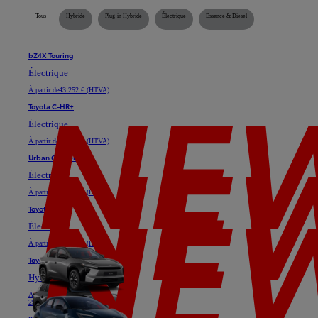
Tous
Hybride
Plug-in Hybride
Électrique
Essence & Diesel
bZ4X Touring
Électrique
À partir de
43.252 € (HTVA)
Toyota C-HR+
Électrique
À partir de
35.128 € (HTVA)
Urban Cruiser
Électrique
À partir de
29.747 € (HTVA)
Toyota bZ4X
Électrique
À partir de
37.025 € (HTVA)
Toyota C-HR
Hybride ou Plug-in Hybride
À partir de
24.611 € (HTVA)
29.739 €