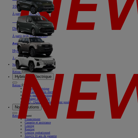
100% électrique ou Diesel
À partir de
40.517 € (HTVA)
Nouveau
Land Cruiser
Diesel
À partir de
76.355 € (HTVA)
Aygo X
Hybride
À partir de
18.769 € (HTVA)
Nos offres
Retour
Élément
Hybride & Electrique
Retour
Élément
Rouler en électrique
Nos camionnettes électriques
Notre gamme électrique
Recharge à domicile
FAQ - Questions fréquemment posées
Nos solutions
Retour
Élément
Financement
Garantie et assistance
Leasing
Renting
Leasing opérationnel
Jusqu'à 10 ans de garantie