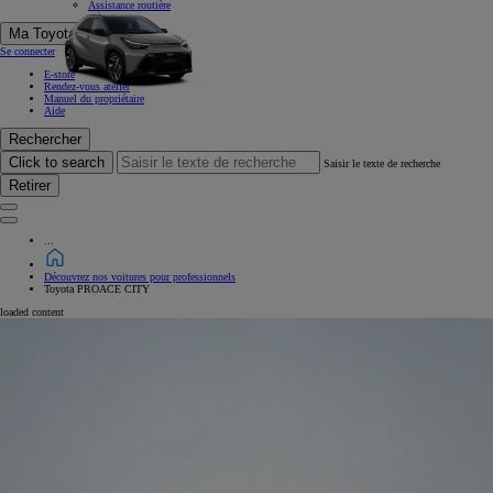
Assistance routière
Ma Toyota
Se connecter
E-store
Rendez-vous atelier
Manuel du propriétaire
Aide
Rechercher
Click to search
Saisir le texte de recherche
Retirer
...
Découvrez nos voitures pour professionnels
Toyota PROACE CITY
loaded content