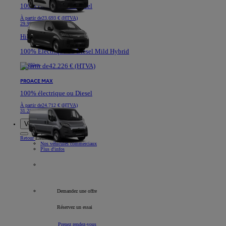
100% électrique ou Diesel
À partir de
23.693 € (HTVA)
29.991 €
Hilux
100% Electrique ou Diesel Mild Hybrid
À partir de
42.226 € (HTVA)
PROACE MAX
100% électrique ou Diesel
À partir de
24.712 € (HTVA)
31.282 €
Voitures de société
Retour
Élément
Nos véhicules commerciaux
Plus d'infos
Tous les véhicules professionnels
Demandez une offre
Réservez un essai
Prenez rendez-vous