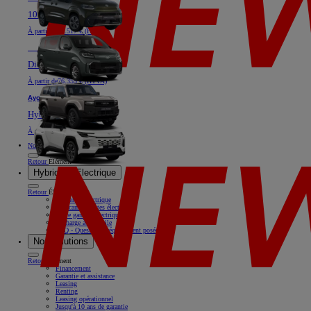
100% électrique ou Diesel
À partir de
40.517 € (HTVA)
Nouveau
Land Cruiser
Diesel
À partir de
76.355 € (HTVA)
Aygo X
Hybride
À partir de
18.769 € (HTVA)
Nos offres
Retour
Élément
Hybride & Electrique
Retour
Élément
Rouler en électrique
Nos camionnettes électriques
Notre gamme électrique
Recharge à domicile
FAQ - Questions fréquemment posées
Nos solutions
Retour
Élément
Financement
Garantie et assistance
Leasing
Renting
Leasing opérationnel
Jusqu'à 10 ans de garantie