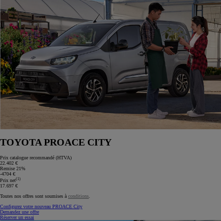
TOYOTA PROACE CITY
Prix catalogue recommandé (HTVA)
22.402 €
Remise 21%
-4704 €
(1)
Prix net
17.697 €
Toutes nos offres sont soumises à
conditions
.
Configurez votre nouveau PROACE City
Demandez une offre
Réserver un essai