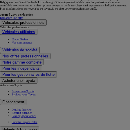
Belgique ou au Grand-Duché de Luxembourg. Offre uniquement valable pour les professionnels et non
cumulable avec toute autres remises, primes de reprise ou de recyclage, sauf expressément indiqué autrement.
Plus d’informations sur toyota.be ou toyota.lu ou chez votre concessionnaire agréé.
Jusqu'à 21% de réduction
Demandez une offre
Véhicules professionnels
Véhicules professionnels
Véhicules utilitaires
Nos utilitaires
Nos camionnettes
Véhicules de société
Nos offres professionnelles
Notre gamme complète
Pour les indépendants
Pour les gestionnaires de flotte
Acheter une Toyota
Acheter une Toyota
Essayez une Toyota
Evaluez votre Toyota
Financement
Leasing financier
Renting financier
Leasing opérationnel
Garantie Toyota Relax
Hybride & Electrique