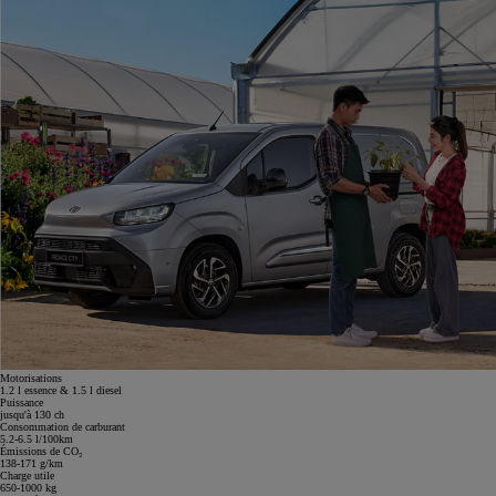
Motorisations
1.2 l essence & 1.5 l diesel
Puissance
jusqu'à 130 ch
Consommation de carburant
5.2-6.5 l/100km
Émissions de CO₂
138-171 g/km
Charge utile
650-1000 kg