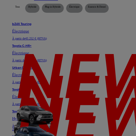
Tous
Hybride
Plug-in Hybride
Électrique
Essence & Diesel
bZ4X Touring
Électrique
À partir de
43.252 € (HTVA)
Toyota C-HR+
Électrique
À partir de
35.128 € (HTVA)
Urban Cruiser
Électrique
À partir de
29.747 € (HTVA)
Toyota bZ4X
Électrique
À partir de
37.025 € (HTVA)
Toyota C-HR
Hybride ou Plug-in Hybride
À partir de
24.611 € (HTVA)
29.739 €