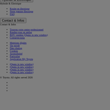
Hybride & Electrique
Rouler en électrique
Notre gamme électrique
FAQ
Contact & Infos
Contact & Infos
Trouvez votre centre professionnel
Rendez-vous en atelier
RDV vendeur
(Opens in new window)
Contactez-nous
Mentions légales
Vie privée
Data sharing
Cookies
Accessibilité
Particulier
Application My Toyota
(Opens in new window)
(Opens in new window)
(Opens in new window)
(Opens in new window)
© Toyota. All rights served 2026