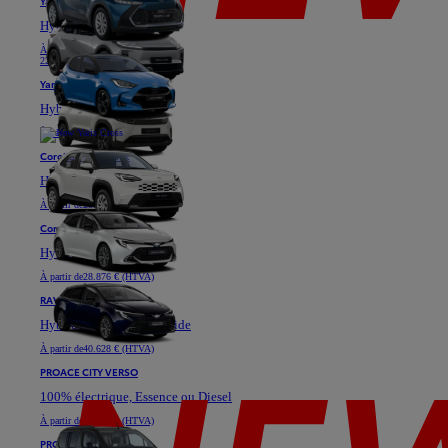
Yaris
Hybride
À partir de
18.871 € (HTVA)
22.811 €
Yaris Cross
Hybride
À partir de
25.576 € (HTVA)
Corolla Hatchback
Hybride
À partir de
28.901 € (HTVA)
Corolla Touring Sports
Hybride
À partir de
28.876 € (HTVA)
RAV4
Hybride ou Plug-in Hybride
À partir de
40.628 € (HTVA)
PROACE CITY VERSO
100% électrique, Essence ou Diesel
À partir de
23.333 € (HTVA)
PROACE VERSO