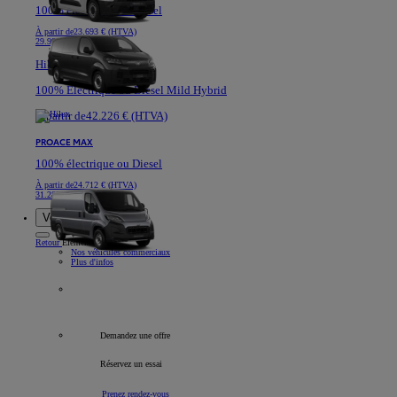
100% électrique ou Diesel
À partir de
23.693 € (HTVA)
29.991 €
Hilux
100% Electrique ou Diesel Mild Hybrid
À partir de
42.226 € (HTVA)
PROACE MAX
100% électrique ou Diesel
À partir de
24.712 € (HTVA)
31.282 €
Voitures de société
Retour
Élément
Nos véhicules commerciaux
Plus d'infos
Tous les véhicules professionnels
Demandez une offre
Réservez un essai
Prenez rendez-vous