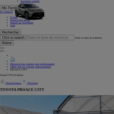
Assistance routière
Ma Toyota
Se connecter
E-store
Rendez-vous atelier
Manuel du propriétaire
Aide
Rechercher
Click to search
Saisir le texte de recherche
Retirer
...
Découvrez nos voitures pour professionnels
Offres pour les voitures professionnelles
PROACE CITY
Jusqu'à 21% de remise
Diesel/Essence
Electrique
TOYOTA PROACE CITY