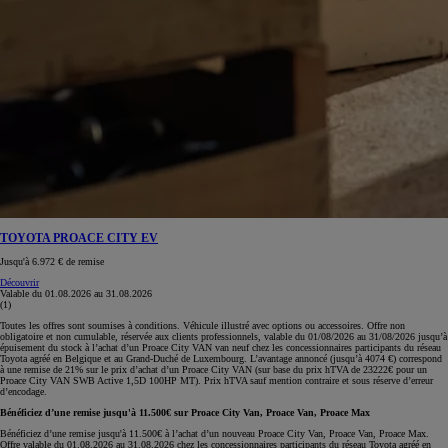
TOYOTA PROACE CITY EV
Jusqu'à 6.972 € de remise
Découvrir
Valable du
01.08.2026
au
31.08.2026
(1)
Toutes les offres sont soumises à conditions. Véhicule illustré avec options ou accessoires. Offre non
obligatoire et non cumulable, réservée aux clients professionnels, valable du 01/08/2026 au 31/08/2026 jusqu’à
épuisement du stock à l’achat d’un Proace City VAN van neuf chez les concessionnaires participants du réseau
Toyota agréé en Belgique et au Grand-Duché de Luxembourg. L’avantage annoncé (jusqu’à 4074 €) correspond
à une remise de 21% sur le prix d’achat d’un Proace City VAN (sur base du prix hTVA de 23222€ pour un
Proace City VAN SWB Active 1,5D 100HP MT). Prix hTVA sauf mention contraire et sous réserve d’erreur
d’encodage.
Bénéficiez d’une remise jusqu'à 11.500€ sur Proace City Van, Proace Van, Proace Max
Bénéficiez d’une remise jusqu'à 11.500€ à l’achat d’un nouveau Proace City Van, Proace Van, Proace Max.
Offre valable du 01.08.2026 au 31.08.2026 chez les concessionnaires participants du réseau Toyota agréé en