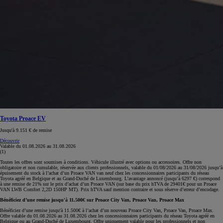
Toyota Proace EV
Jusqu'à 9.151 € de remise
Découvrir
Valable du
01.08.2026
au
31.08.2026
(1)
Toutes les offres sont soumises à conditions. Véhicule illustré avec options ou accessoires. Offre non
obligatoire et non cumulable, réservée aux clients professionnels, valable du 01/08/2026 au 31/08/2026 jusqu’à
épuisement du stock à l’achat d’un Proace VAN van neuf chez les concessionnaires participants du réseau
Toyota agréé en Belgique et au Grand-Duché de Luxembourg. L’avantage annoncé (jusqu’à 6297 €) correspond
à une remise de 21% sur le prix d’achat d’un Proace VAN (sur base du prix hTVA de 29401€ pour un Proace
VAN LWB Comfort 2,2D 150HP MT). Prix hTVA sauf mention contraire et sous réserve d’erreur d’encodage.
Bénéficiez d’une remise jusqu'à 11.500€ sur Proace City Van, Proace Van, Proace Max
Bénéficiez d’une remise jusqu'à 11.500€ à l’achat d’un nouveau Proace City Van, Proace Van, Proace Max.
Offre valable du 01.08.2026 au 31.08.2026 chez les concessionnaires participants du réseau Toyota agréé en
Belgique ou au Grand-Duché de Luxembourg. Offre uniquement valable pour les professionnels et non