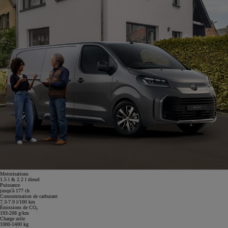
Motorisations
1.5 l & 2.2 l diesel
Puissance
jusqu'à 177 ch
Consommation de carburant
7.3-7.9 l/100 km
Émissions de CO₂
193-208 g/km
Charge utile
1000-1400 kg