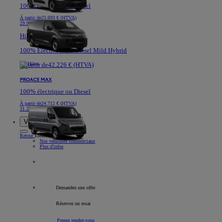
100% électrique ou Diesel
À partir de
23.693 € (HTVA)
29.991 €
Hilux
100% Electrique ou Diesel Mild Hybrid
À partir de
42.226 € (HTVA)
PROACE MAX
100% électrique ou Diesel
À partir de
24.712 € (HTVA)
31.282 €
Voitures de société
Retour
Élément
Nos véhicules commerciaux
Plus d'infos
Tous les véhicules professionnels
Demandez une offre
Réservez un essai
Prenez rendez-vous