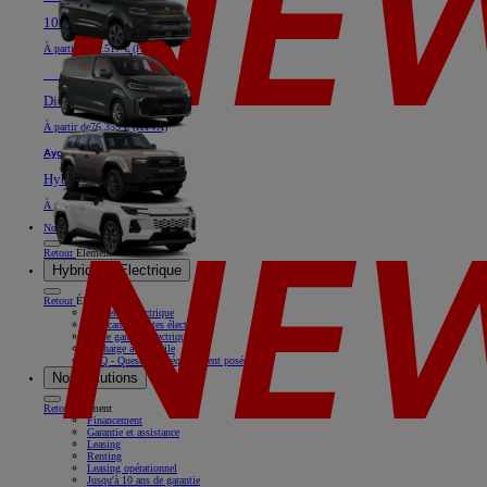
100% électrique ou Diesel
À partir de
40.517 € (HTVA)
Nouveau
Land Cruiser
Diesel
À partir de
76.355 € (HTVA)
Aygo X
Hybride
À partir de
18.769 € (HTVA)
Nos offres
Retour
Élément
Hybride & Electrique
Retour
Élément
Rouler en électrique
Nos camionnettes électriques
Notre gamme électrique
Recharge à domicile
FAQ - Questions fréquemment posées
Nos solutions
Retour
Élément
Financement
Garantie et assistance
Leasing
Renting
Leasing opérationnel
Jusqu'à 10 ans de garantie