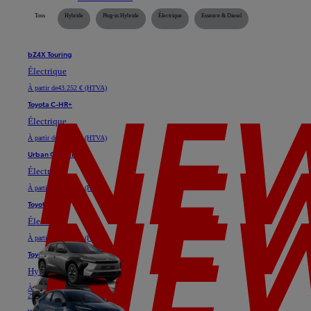
Tous
Hybride
Plug-in Hybride
Électrique
Essence & Diesel
bZ4X Touring
Électrique
À partir de
43.252 € (HTVA)
Toyota C-HR+
Électrique
À partir de
35.128 € (HTVA)
Urban Cruiser
Électrique
À partir de
29.747 € (HTVA)
Toyota bZ4X
Électrique
À partir de
37.025 € (HTVA)
Toyota C-HR
Hybride ou Plug-in Hybride
À partir de
24.611 € (HTVA)
29.739 €