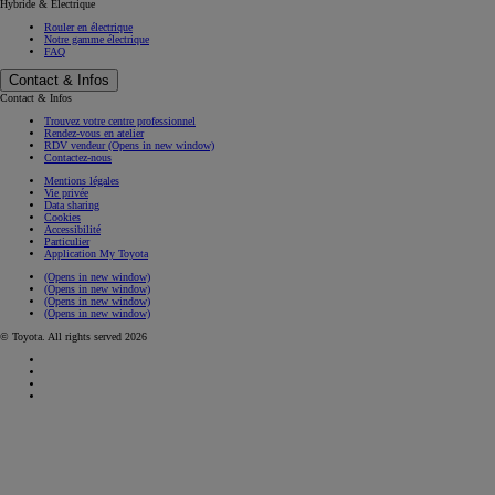
Hybride & Electrique
Rouler en électrique
Notre gamme électrique
FAQ
Contact & Infos
Contact & Infos
Trouvez votre centre professionnel
Rendez-vous en atelier
RDV vendeur
(Opens in new window)
Contactez-nous
Mentions légales
Vie privée
Data sharing
Cookies
Accessibilité
Particulier
Application My Toyota
(Opens in new window)
(Opens in new window)
(Opens in new window)
(Opens in new window)
© Toyota. All rights served 2026