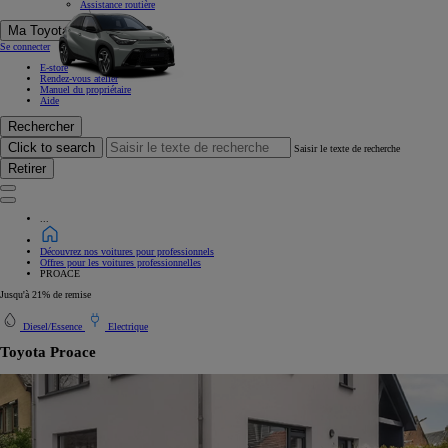
Assistance routière
Ma Toyota
Se connecter
E-store
Rendez-vous atelier
Manuel du propriétaire
Aide
Rechercher
Click to search
Saisir le texte de recherche
Retirer
...
Découvrez nos voitures pour professionnels
Offres pour les voitures professionnelles
PROACE
Jusqu'à 21% de remise
Diesel/Essence
Electrique
Toyota Proace