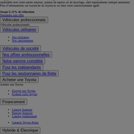
cumulable avec toute autres remises, primes de reprise ou de recyclage, sauf expressément indiqué autrement.
Plus d’informations sur toyota.be ou toyota.lu ou chez votre concessionnaire agréé.
Jusqu'à 21% de réduction
Demandez une offre
Véhicules professionnels
Véhicules professionnels
Véhicules utilitaires
Nos utilitaires
Nos camionnettes
Véhicules de société
Nos offres professionnelles
Notre gamme complète
Pour les indépendants
Pour les gestionnaires de flotte
Acheter une Toyota
Acheter une Toyota
Essayez une Toyota
Evaluez votre Toyota
Financement
Leasing financier
Renting financier
Leasing opérationnel
Garantie Toyota Relax
Hybride & Electrique