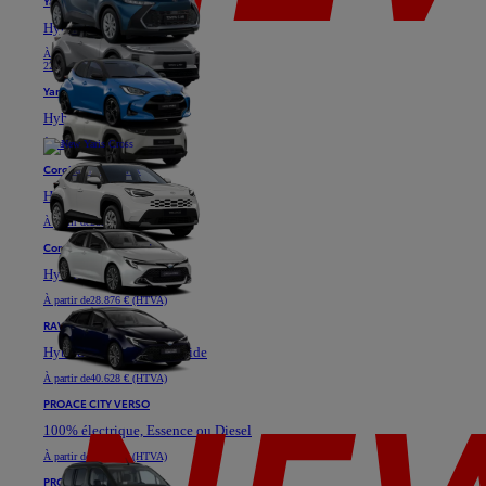
Yaris
Hybride
À partir de
18.871 € (HTVA)
22.811 €
Yaris Cross
Hybride
À partir de
25.576 € (HTVA)
Corolla Hatchback
Hybride
À partir de
28.901 € (HTVA)
Corolla Touring Sports
Hybride
À partir de
28.876 € (HTVA)
RAV4
Hybride ou Plug-in Hybride
À partir de
40.628 € (HTVA)
PROACE CITY VERSO
100% électrique, Essence ou Diesel
À partir de
23.333 € (HTVA)
PROACE VERSO