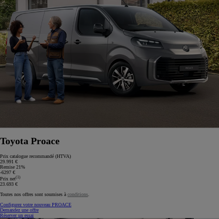
Toyota Proace
Prix catalogue recommandé (HTVA)
29.991 €
Remise 21%
-6297 €
(1)
Prix net
23.693 €
Toutes nos offres sont soumises à
conditions
.
Configurez votre nouveau PROACE
Demandez une offre
Réserver un essai