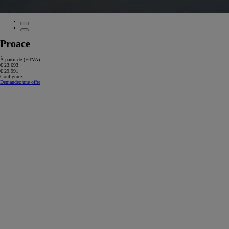
Proace
À partir de (HTVA)
€ 23.693
€ 29.991
Configurez
Demandez une offre