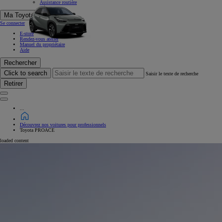
Assistance routière
Ma Toyota
Se connecter
E-store
Rendez-vous atelier
Manuel du propriétaire
Aide
Rechercher
Click to search
Saisir le texte de recherche
Retirer
...
Découvrez nos voitures pour professionnels
Toyota PROACE
loaded content