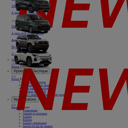
100% électrique ou Diesel
À partir de
40.517 € (HTVA)
Nouveau
Land Cruiser
Diesel
À partir de
76.355 € (HTVA)
Aygo X
Hybride
À partir de
18.769 € (HTVA)
Nos offres
Retour
Élément
Hybride & Electrique
Retour
Élément
Rouler en électrique
Nos camionnettes électriques
Notre gamme électrique
Recharge à domicile
FAQ - Questions fréquemment posées
Nos solutions
Retour
Élément
Financement
Garantie et assistance
Leasing
Renting
Leasing opérationnel
Jusqu'à 10 ans de garantie