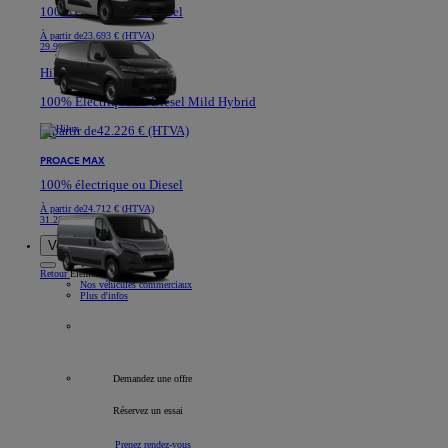
100% électrique ou Diesel
À partir de
23.693 € (HTVA)
29.991 €
Hilux
100% Electrique ou Diesel Mild Hybrid
À partir de
42.226 € (HTVA)
PROACE MAX
100% électrique ou Diesel
À partir de
24.712 € (HTVA)
31.282 €
Voitures de société
Retour
Élément
Nos véhicules commerciaux
Plus d'infos
Tous les véhicules professionnels
Demandez une offre
Réservez un essai
Prenez rendez-vous