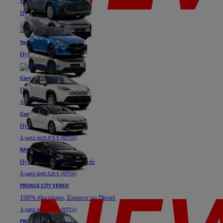
Yaris
Hybride
À partir de
18.871 € (HTVA)
22.811 €
Yaris Cross
Hybride
À partir de
25.576 € (HTVA)
Corolla Hatchback
Hybride
À partir de
28.901 € (HTVA)
Corolla Touring Sports
Hybride
À partir de
28.876 € (HTVA)
RAV4
Hybride ou Plug-in Hybride
À partir de
40.628 € (HTVA)
PROACE CITY VERSO
100% électrique, Essence ou Diesel
À partir de
23.333 € (HTVA)
PROACE VERSO