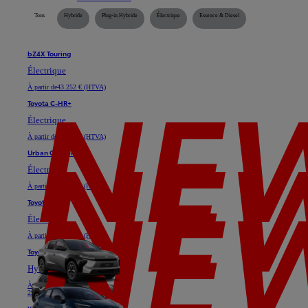
Tous
Hybride
Plug-in Hybride
Électrique
Essence & Diesel
bZ4X Touring
Électrique
À partir de
43.252 € (HTVA)
Toyota C-HR+
Électrique
À partir de
35.128 € (HTVA)
Urban Cruiser
Électrique
À partir de
29.747 € (HTVA)
Toyota bZ4X
Électrique
À partir de
37.025 € (HTVA)
Toyota C-HR
Hybride ou Plug-in Hybride
À partir de
24.611 € (HTVA)
29.739 €