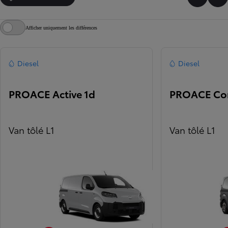
Faire dé
Fai
Afficher uniquement les différences
Diesel
Diesel
PROACE Active 1d
PROACE Com
Van tôlé L1
Van tôlé L1