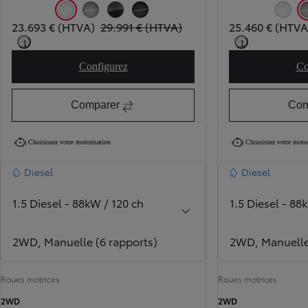
Icy White (EPR)
Silver Shadow Metallic (KCA)
Titanium Grey Metallic (KKJ)
Black Perla Nera Metallic (KTV)
Icy Whit
23.693 € (HTVA)
29.991 € (HTVA)
25.460 € (HTVA
1
1
Configurez
Co
PROACE Active 1d
Comparer
Com
Choisissez votre motorisation
Choisissez votre moto
Diesel
Diesel
1.5 Diesel - 88kW / 120 ch
1.5 Diesel - 88
2WD, Manuelle (6 rapports)
2WD, Manuelle 
Roues motrices
Roues motrices
2WD
2WD