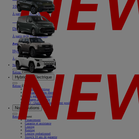
100% électrique ou Diesel
À partir de
40.517 € (HTVA)
Nouveau
Land Cruiser
Diesel
À partir de
76.355 € (HTVA)
Aygo X
Hybride
À partir de
18.769 € (HTVA)
Nos offres
Retour
Élément
Hybride & Electrique
Retour
Élément
Rouler en électrique
Nos camionnettes électriques
Notre gamme électrique
Recharge à domicile
FAQ - Questions fréquemment posées
Nos solutions
Retour
Élément
Financement
Garantie et assistance
Leasing
Renting
Leasing opérationnel
Jusqu'à 10 ans de garantie