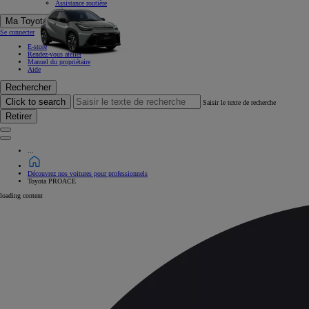
Assistance routière
Ma Toyota
Se connecter
E-store
Rendez-vous atelier
Manuel du propriétaire
Aide
Rechercher
Click to search
Saisir le texte de recherche
Retirer
...
Découvrez nos voitures pour professionnels
Toyota PROACE
loading content