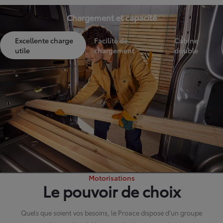
Chargement et capacité
Excellente charge
Facilité de
Cabine
utile
chargement
double
Motorisations
Le pouvoir de choix
Quels que soient vos besoins, le Proace dispose d’un groupe