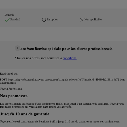
Légende
Standard
En option
Non applicable
Proace Van: Remise spéciale pour les clients professionnels
1
*Toutes nos offres sont soumises à
conditions
Read timed out
POST https://dxp-webcarconfig.toyota-europe.com/v1/grade-selector/lu/fr?modelId=456305c2-361e-4c72-beac-
1a1abbdad15d
Toyota Professional
Nos promesses
Les professionnels ont besoin d’une camionnette fiable, mais aussi d’un partenaire de confiance. Toyota vous
fait quatre promesses qui vous aident dans toutes vos activités.
Jusqu'à 10 ans de garantie
Toyota est le seul constructeur de Belgique à offrir jusqu’à 10 ans de garantie sur toutes ses camionnettes.