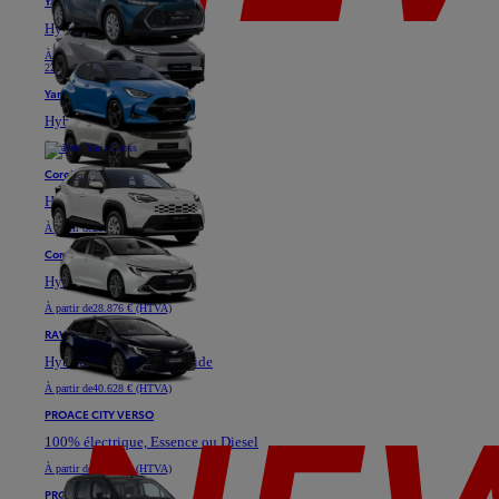
Yaris
Hybride
À partir de
18.871 € (HTVA)
22.811 €
Yaris Cross
Hybride
À partir de
25.576 € (HTVA)
Corolla Hatchback
Hybride
À partir de
28.901 € (HTVA)
Corolla Touring Sports
Hybride
À partir de
28.876 € (HTVA)
RAV4
Hybride ou Plug-in Hybride
À partir de
40.628 € (HTVA)
PROACE CITY VERSO
100% électrique, Essence ou Diesel
À partir de
23.333 € (HTVA)
PROACE VERSO