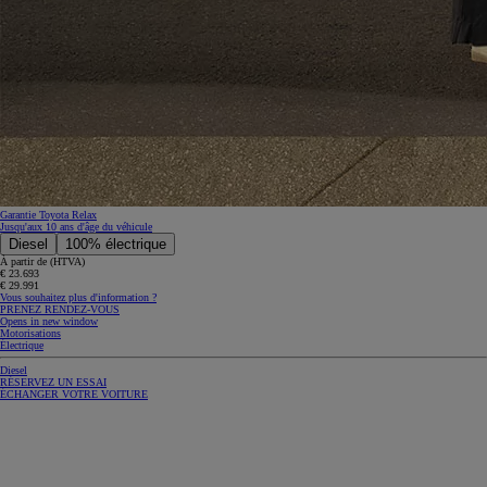
Garantie Toyota Relax
Jusqu'aux 10 ans d'âge du véhicule
Diesel
100% électrique
À partir de (HTVA)
€ 23.693
€ 29.991
Vous souhaitez plus d'information ?
PRENEZ RENDEZ-VOUS
Opens in new window
Motorisations
Électrique
Diesel
RÉSERVEZ UN ESSAI
ÉCHANGER VOTRE VOITURE