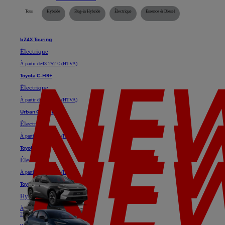
Tous
Hybride
Plug-in Hybride
Électrique
Essence & Diesel
bZ4X Touring
Électrique
À partir de
43.252 € (HTVA)
Toyota C-HR+
Électrique
À partir de
35.128 € (HTVA)
Urban Cruiser
Électrique
À partir de
29.747 € (HTVA)
Toyota bZ4X
Électrique
À partir de
37.025 € (HTVA)
Toyota C-HR
Hybride ou Plug-in Hybride
À partir de
24.611 € (HTVA)
29.739 €