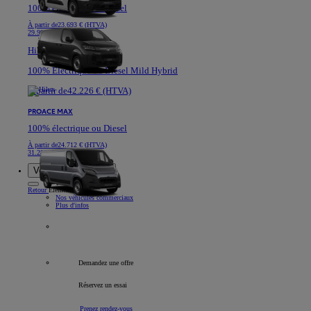
100% électrique ou Diesel
À partir de
23.693 € (HTVA)
29.991 €
Hilux
100% Electrique ou Diesel Mild Hybrid
À partir de
42.226 € (HTVA)
PROACE MAX
100% électrique ou Diesel
À partir de
24.712 € (HTVA)
31.282 €
Voitures de société
Retour
Élément
Nos véhicules commerciaux
Plus d'infos
Tous les véhicules professionnels
Demandez une offre
Réservez un essai
Prenez rendez-vous