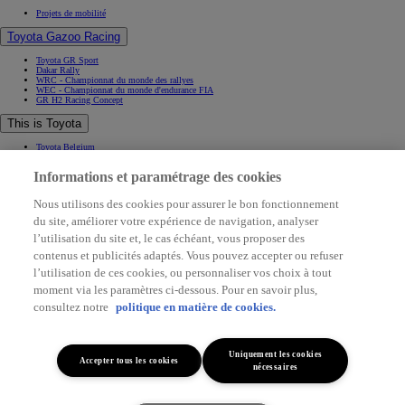
Projets de mobilité
Toyota Gazoo Racing
Toyota GR Sport
Dakar Rally
WRC - Championnat du monde des rallyes
WEC - Championnat du monde d'endurance FIA
GR H2 Racing Concept
This is Toyota
Toyota Belgium
Pourquoi Toyota
Informations et paramétrage des cookies
Contact & Infos
Contact & Infos
Nous utilisons des cookies pour assurer le bon fonctionnement
Trouvez un concessionnaire
du site, améliorer votre expérience de navigation, analyser
Rendez-vous entretien
Rendez-vous en concession
(Opens in new window)
l’utilisation du site et, le cas échéant, vous proposer des
Contactez-nous
contenus et publicités adaptés. Vous pouvez accepter ou refuser
Support (FAQ)
l’utilisation de ces cookies, ou personnaliser vos choix à tout
Application My Toyota
Mentions légales
moment via les paramètres ci-dessous. Pour en savoir plus,
Vie privée
Data sharing
consultez notre
politique en matière de cookies.
Cookies
Accessibilité
(Opens in new window)
(Opens in new window)
Uniquement les cookies
Accepter tous les cookies
(Opens in new window)
nécessaires
(Opens in new window)
© Toyota. All rights served 2026