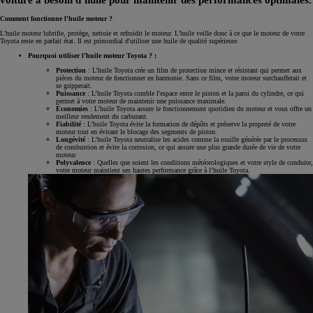
Comment fonctionne l'huile moteur ?
L'huile moteur lubrifie, protège, nettoie et refroidit le moteur. L'huile veille donc à ce que le moteur de votre
Toyota reste en parfait état. Il est primordial d'utiliser une huile de qualité supérieure.
Pourquoi utiliser l’huile moteur Toyota ? :
Protection
: L’huile Toyota crée un film de protection mince et résistant qui permet aux
pièces du moteur de fonctionner en harmonie. Sans ce film, votre moteur surchaufferait et
se gripperait.
Puissance
: L’huile Toyota comble l'espace entre le piston et la paroi du cylindre, ce qui
permet à votre moteur de maintenir une puissance maximale.
Économies
: L’huile Toyota assure le fonctionnement quotidien du moteur et vous offre un
meilleur rendement du carburant.
Fiabilité
: L’huile Toyota évite la formation de dépôts et préserve la propreté de votre
moteur tout en évitant le blocage des segments de piston.
Longévité
: L’huile Toyota neutralise les acides comme la rouille générée par le processus
de combustion et évite la corrosion, ce qui assure une plus grande durée de vie de votre
moteur.
Polyvalence
: Quelles que soient les conditions météorologiques et votre style de conduite,
votre moteur maintient ses hautes performance grâce à l’huile Toyota.