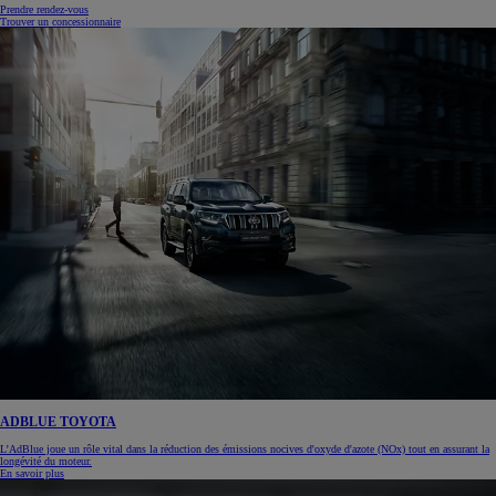
Prendre rendez-vous
Trouver un concessionnaire
ADBLUE TOYOTA
L’AdBlue joue un rôle vital dans la réduction des émissions nocives d'oxyde d'azote (NOx) tout en assurant la
longévité du moteur.
En savoir plus