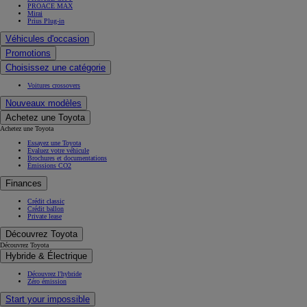
PROACE MAX
Mirai
Prius Plug-in
Véhicules d'occasion
Promotions
Choisissez une catégorie
Voitures crossovers
Nouveaux modèles
Achetez une Toyota
Achetez une Toyota
Essayez une Toyota
Évaluez votre véhicule
Brochures et documentations
Émissions CO2
Finances
Crédit classic
Crédit ballon
Private lease
Découvrez Toyota
Découvrez Toyota
Hybride & Électrique
Découvrez l'hybride
Zéro émission
Start your impossible