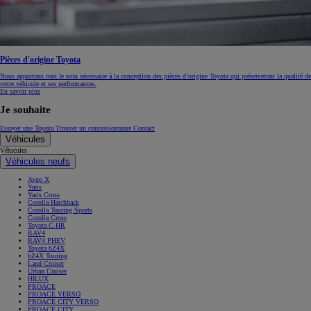
Pièces d'origine Toyota
Nous apportons tout le soin nécessaire à la conception des pièces d’origine Toyota qui préserveront la qualité de
votre véhicule et ses performances.
En savoir plus
Je souhaite
Essayer une Toyota
Trouver un concessionnaire
Contact
Véhicules
Véhicules
Véhicules neufs
Aygo X
Yaris
Yaris Cross
Corolla Hatchback
Corolla Touring Sports
Corolla Cross
Toyota C-HR
RAV4
RAV4 PHEV
Toyota bZ4X
bZ4X Touring
Land Cruiser
Urban Cruiser
HILUX
PROACE
PROACE VERSO
PROACE CITY VERSO
PROACE CITY