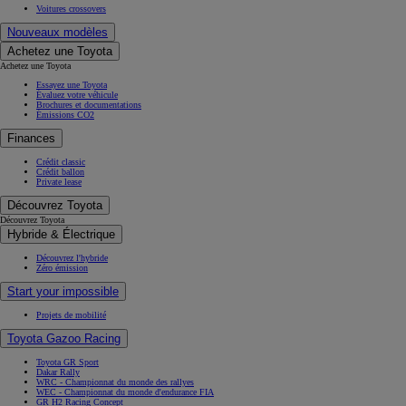
Voitures crossovers
Nouveaux modèles
Achetez une Toyota
Achetez une Toyota
Essayez une Toyota
Évaluez votre véhicule
Brochures et documentations
Émissions CO2
Finances
Crédit classic
Crédit ballon
Private lease
Découvrez Toyota
Découvrez Toyota
Hybride & Électrique
Découvrez l'hybride
Zéro émission
Start your impossible
Projets de mobilité
Toyota Gazoo Racing
Toyota GR Sport
Dakar Rally
WRC - Championnat du monde des rallyes
WEC - Championnat du monde d'endurance FIA
GR H2 Racing Concept