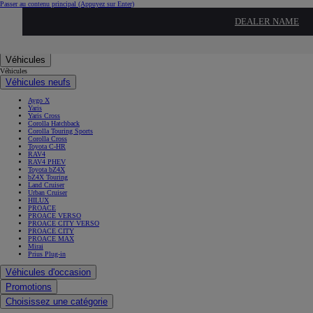
Passer au contenu principal
(Appuyez sur Enter)
...
DEALER NAME
_archives
Véhicules
Véhicules
Véhicules neufs
Aygo X
Yaris
Yaris Cross
Corolla Hatchback
Corolla Touring Sports
Corolla Cross
Toyota C-HR
RAV4
RAV4 PHEV
Toyota bZ4X
bZ4X Touring
Land Cruiser
Urban Cruiser
HILUX
PROACE
PROACE VERSO
PROACE CITY VERSO
PROACE CITY
PROACE MAX
Mirai
Prius Plug-in
Véhicules d'occasion
Promotions
Choisissez une catégorie