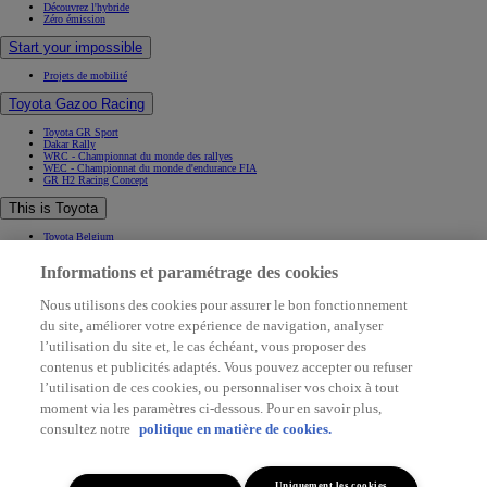
Découvrez l'hybride
Zéro émission
Start your impossible
Projets de mobilité
Toyota Gazoo Racing
Toyota GR Sport
Dakar Rally
WRC - Championnat du monde des rallyes
WEC - Championnat du monde d'endurance FIA
GR H2 Racing Concept
This is Toyota
Toyota Belgium
Pourquoi Toyota
Informations et paramétrage des cookies
Contact & Infos
Contact & Infos
Nous utilisons des cookies pour assurer le bon fonctionnement
Trouvez un concessionnaire
du site, améliorer votre expérience de navigation, analyser
Rendez-vous entretien
Rendez-vous en concession
(Opens in new window)
l’utilisation du site et, le cas échéant, vous proposer des
Contactez-nous
Support (FAQ)
contenus et publicités adaptés. Vous pouvez accepter ou refuser
l’utilisation de ces cookies, ou personnaliser vos choix à tout
Application My Toyota
Mentions légales
moment via les paramètres ci-dessous. Pour en savoir plus,
Vie privée
Data sharing
consultez notre
politique en matière de cookies.
Cookies
Accessibilité
(Opens in new window)
(Opens in new window)
Uniquement les cookies