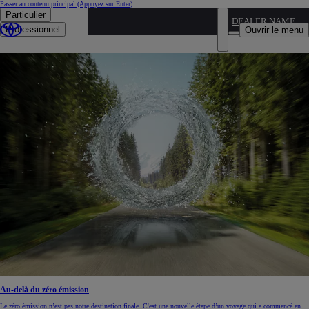
Passer au contenu principal
(Appuyez sur Enter)
Particulier
DEALER NAME
Découvrez Toyota
Professionnel
Ouvrir le menu
En savoir plus
Au-delà du zéro émission
Le zéro émission n’est pas notre destination finale. C'est une nouvelle étape d’un voyage qui a commencé en