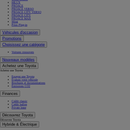
HILUX
PROACE
PROACE VERSO
PROACE CITY VERSO
PROACE CITY
PROACE MAX
Mirai
Prius Plug-in
Véhicules d'occasion
Promotions
Choisissez une catégorie
Voitures crossovers
Nouveaux modèles
Achetez une Toyota
Achetez une Toyota
Essayez une Toyota
Évaluez votre véhicule
Brochures et documentations
Émissions CO2
Finances
Crédit classic
Crédit ballon
Private lease
Découvrez Toyota
Découvrez Toyota
Hybride & Électrique