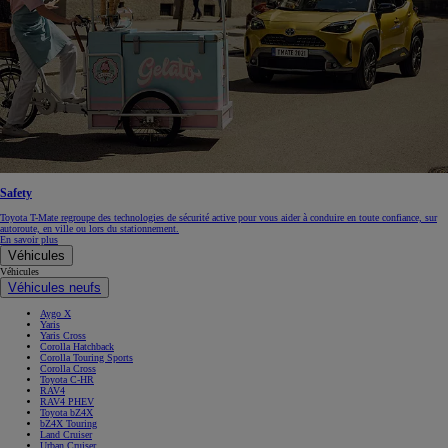
Safety
Toyota T-Mate regroupe des technologies de sécurité active pour vous aider à conduire en toute confiance, sur
autoroute, en ville ou lors du stationnement.
En savoir plus
Véhicules
Véhicules
Véhicules neufs
Aygo X
Yaris
Yaris Cross
Corolla Hatchback
Corolla Touring Sports
Corolla Cross
Toyota C-HR
RAV4
RAV4 PHEV
Toyota bZ4X
bZ4X Touring
Land Cruiser
Urban Cruiser