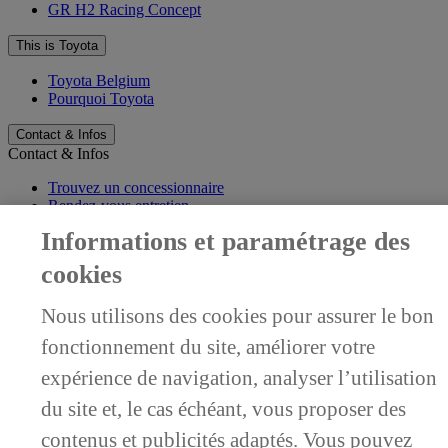
GR H2 Racing Concept
This is Toyota
Toyota Belgium
Pourquoi Toyota
Contact & Infos
Contact & Infos
Trouvez un concessionnaire
Rendez-vous entretien
Rendez-vous en concession
(Opens in new window)
Informations et paramétrage des
Contactez-nous
Support (FAQ)
cookies
Application My Toyota
Mentions légales
Nous utilisons des cookies pour assurer le bon
Vie privée
fonctionnement du site, améliorer votre
Data sharing
Cookies
expérience de navigation, analyser l’utilisation
Accessibilité
du site et, le cas échéant, vous proposer des
(Opens in new window)
(Opens in new window)
contenus et publicités adaptés. Vous pouvez