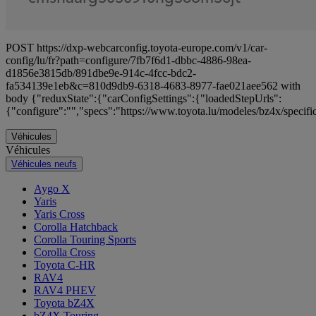
POST https://dxp-webcarconfig.toyota-europe.com/v1/car-
config/lu/fr?path=configure/7fb7f6d1-dbbc-4886-98ea-
d1856e3815db/891dbe9e-914c-4fcc-bdc2-
fa534139e1eb&c=810d9db9-6318-4683-8977-fae021aee562 with
body {"reduxState":{"carConfigSettings":{"loadedStepUrls":
{"configure":"","specs":"https://www.toyota.lu/modeles/bz4x/specifi
Véhicules
Véhicules
Véhicules neufs
Aygo X
Yaris
Yaris Cross
Corolla Hatchback
Corolla Touring Sports
Corolla Cross
Toyota C-HR
RAV4
RAV4 PHEV
Toyota bZ4X
bZ4X Touring