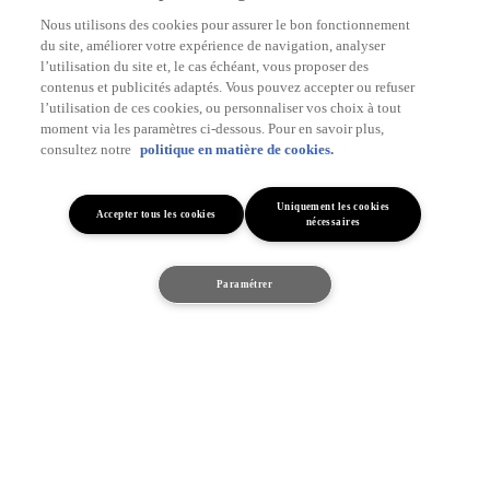
Nous utilisons des cookies pour assurer le bon fonctionnement
du site, améliorer votre expérience de navigation, analyser
Demandez une offre
l’utilisation du site et, le cas échéant, vous proposer des
contenus et publicités adaptés. Vous pouvez accepter ou refuser
l’utilisation de ces cookies, ou personnaliser vos choix à tout
Rendez-vous en
moment via les paramètres ci-dessous. Pour en savoir plus,
Réserver un essai
concession
consultez notre
politique en matière de cookies.
Uniquement les cookies
Accepter tous les cookies
nécessaires
Paramétrer
Non renseigné
Corolla HB Hybride : Jusqu'à 4.980€ de prime de reprise
1
*Toutes nos offres sont soumises à
conditions
Valid until 31/08/2026