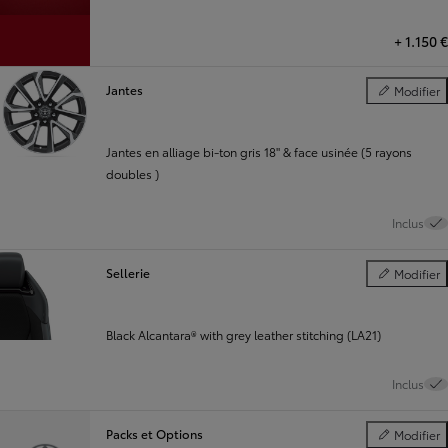
+
1.150 €
Jantes
Modifier
Jantes
Jantes en alliage bi-ton gris 18" & face usinée (5 rayons
doubles )
Inclus
Sellerie
Modifier
Sellerie
Black Alcantara® with grey leather stitching (LA21)
Inclus
Packs et Options
Modifier
Packs et Opt