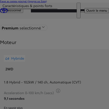
Passer au contenu principal
(Appuyez sur Enter)
Caractéristiques & points forts
Particulier
Prix mis à jour Le prix de votre configuration est 38.455 €
DEALER NAME
Professionnel
Ouvrir le menu
Retour à la page du modèle
Premium
selectionné
Moteur
Hybride
2WD
1.8 Hybrid - 102kW / 140 ch
,
Automatique (CVT)
Basculer infos carburant
Acceleration 0-100 km/h (secs)
9,1 secondes
En savoir plus