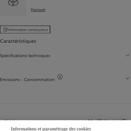
Parcourir
Information constructeur
Caractéristiques
Spécifications techniques
Basculer infos co2
Emissions - Consommation
Total
38.455 €
41.205 €
1
Informations et paramétrage des cookies