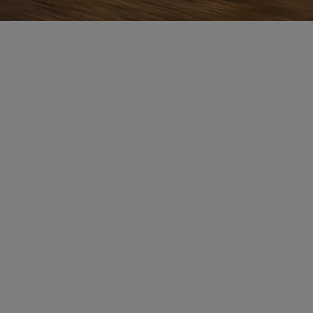
bZ4X Touring
ÉLECTRIQUE