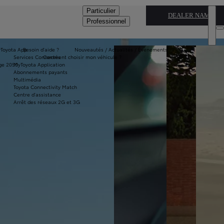
Particulier
DEALER NAME
Professionnel
Toyota App
Besoin d'aide ?
Nouveautés / Actualités / Évènements
Services Connectés
Comment choisir mon véhicule ?
ge 2050
MyToyota Application
Abonnements payants
Multimédia
Toyota Connectivity Match
Centre d'assistance
Arrêt des réseaux 2G et 3G