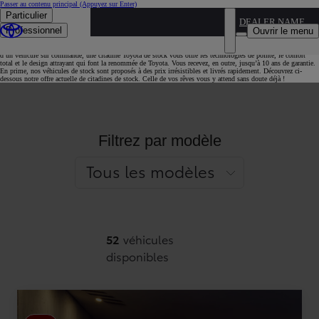
Passer au contenu principal
(Appuyez sur Enter)
Particulier
DEALER NAME
La citadine de stock idéale vous attend ici
Professionnel
Ouvrir le menu
Vous cherchez la citadine idéale au prix idéal ? Découvre vite notre large choix de citadines de stock. À l’instar
d’un véhicule sur commande, une citadine Toyota de stock vous offre les technologies de pointe, le confort
total et le design attrayant qui font la renommée de Toyota. Vous recevez, en outre, jusqu’à 10 ans de garantie.
En prime, nos véhicules de stock sont proposés à des prix irrésistibles et livrés rapidement. Découvrez ci-
dessous notre offre actuelle de citadines de stock. Celle de vos rêves vous y attend sans doute déjà !