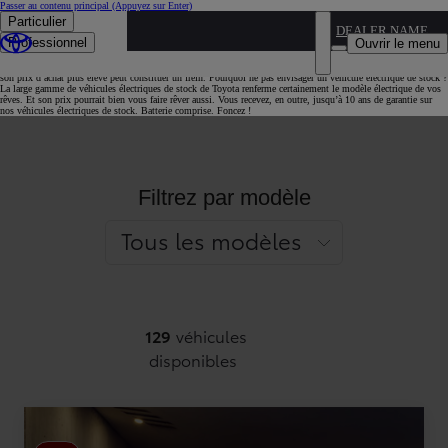
Passer au contenu principal
(Appuyez sur Enter)
Particulier
DEALER NAME
Un véhicule électrique de stock : c’est bien vu !
Professionnel
Ouvrir le menu
Bien qu’un véhicule électrique coûte moins cher qu’un modèle thermique sur l’ensemble de son cycle de vie,
son prix d’achat plus élevé peut constituer un frein. Pourquoi ne pas envisager un véhicule électrique de stock ?
La large gamme de véhicules électriques de stock de Toyota renferme certainement le modèle électrique de vos
rêves. Et son prix pourrait bien vous faire rêver aussi. Vous recevez, en outre, jusqu’à 10 ans de garantie sur
nos véhicules électriques de stock. Batterie comprise. Foncez !