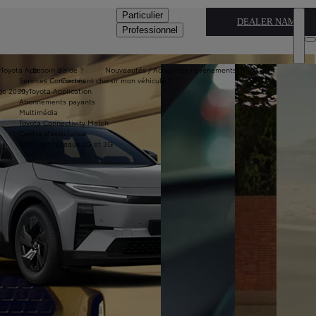
Particulier
DEALER NAME
Professionnel
Toyota App
Besoin d'aide ?
Nouveautés / Actualités / Évènements
Services Connectés
Comment choisir mon véhicule ?
ge 2050
MyToyota Application
Abonnements payants
Multimédia
Toyota Connectivity Match
Centre d'assistance
Arrêt des réseaux 2G et 3G