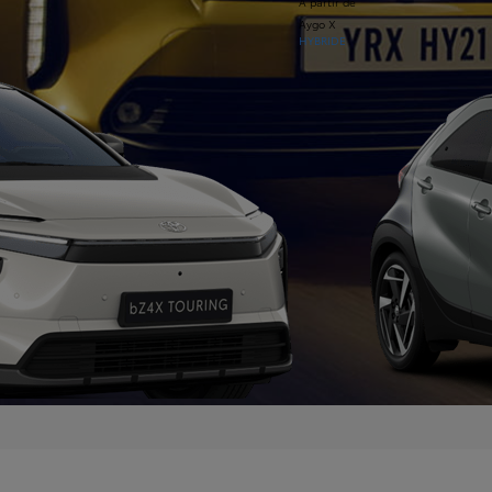
À partir de
Aygo X
HYBRIDE
À partir de