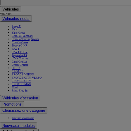
Véhicules
Véhicules
Véhicules neufs
Aygo X
Yaris
Yaris Cross
Corolla Hatchback
Corolla Touring Sports
Corolla Cross
Toyota C-HR
RAV4
RAV4 PHEV
Toyota bZ4X
bZ4X Touring
Land Cruiser
Urban Cruiser
HILUX
PROACE
PROACE VERSO
PROACE CITY VERSO
PROACE CITY
PROACE MAX
Mirai
Prius Plug-in
Véhicules d'occasion
À partir de
Promotions
Choisissez une catégorie
Voitures crossovers
Nouveaux modèles