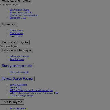
Achetez une Toyota
Achetez une Toyota
Essayez une Toyota
Évaluez votre véhicule
Brochures et documentations
Émissions CO2
Finances
Crédit classic
Crédit ballon
Private lease
Découvrez Toyota
Découvrez Toyota
Hybride & Électrique
Découvrez l'hybride
Zéro émission
Start your impossible
Projets de mobilité
Toyota Gazoo Racing
Toyota GR Sport
Dakar Rally
WRC - Championnat du monde des rallyes
Corolla Touring Sports
WEC - Championnat du monde d'endurance FIA
GR H2 Racing Concept
HYBRIDE
This is Toyota
Toyota Belgium