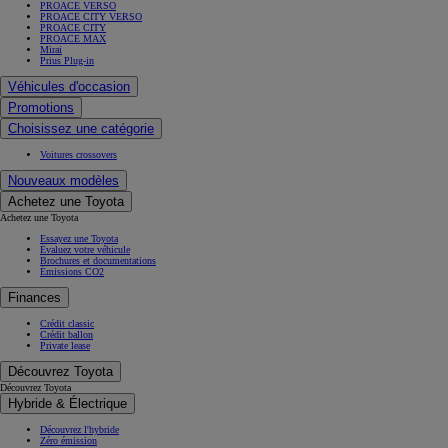
PROACE VERSO
PROACE CITY VERSO
PROACE CITY
PROACE MAX
Mirai
Prius Plug-in
Véhicules d'occasion
Promotions
Choisissez une catégorie
Voitures crossovers
Nouveaux modèles
Achetez une Toyota
Achetez une Toyota
Essayez une Toyota
Évaluez votre véhicule
Brochures et documentations
Émissions CO2
Finances
Crédit classic
Crédit ballon
Private lease
Découvrez Toyota
Découvrez Toyota
Hybride & Électrique
Découvrez l'hybride
Zéro émission