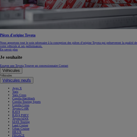
Pièces d'origine Toyota
Nous apportons tout le soin nécessaire à la conception des pièces d’origine Toyota qui préserveront la qualité de
votre véhicule et ses performances.
En savoir plus
Je souhaite
Essayer une Toyota
Trouver un concessionnaire
Contact
Véhicules
Véhicules
Véhicules neufs
Aygo X
Yaris
Yaris Cross
Corolla Hatchback
Corolla Touring Sports
Corolla Cross
Toyota C-HR
RAV4
RAV4 PHEV
Toyota bZ4X
bZ4X Touring
Land Cruiser
Urban Cruiser
HILUX
PROACE