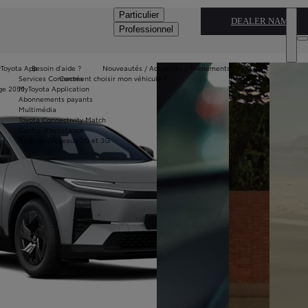
Particulier
DEALER NAME
Professionnel
Toyota App
Besoin d'aide ?
Nouveautés / Actualités / Évènements
Services Connectés
Comment choisir mon véhicule ?
ge 2050
MyToyota Application
Abonnements payants
Multimédia
Toyota Connectivity Match
Centre d'assistance
Arrêt des réseaux 2G et 3G