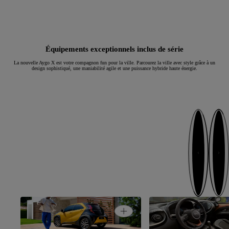
Équipements exceptionnels inclus de série
La nouvelle Aygo X est votre compagnon fun pour la ville. Parcourez la ville avec style grâce à un
design sophistiqué, une maniabilité agile et une puissance hybride haute énergie.
Étape suivante
Étape pré
Un style unique avec une
Open card
touche d'émotion
Un espace sophistiq