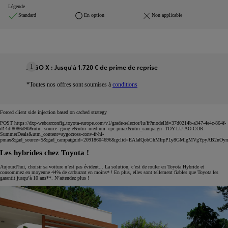
Légende
Standard
En option
Non applicable
AYGO X : Jusqu'à 1.720 € de prime de reprise
1
*Toutes nos offres sont soumises à
conditions
Forced client side injection based on cached strategy
POST https://dxp-webcarconfig.toyota-europe.com/v1/grade-selector/lu/fr?modelId=37d0214b-a347-4e4c-864f-
d14df8086d90&utm_source=google&utm_medium=cpc-pmax&utm_campaign=TOY-LU-AO-COR-
SummerDeals&utm_content=aygocross-conv-fr-hl-
pmax&gad_source=5&gad_campaignid=20918604696&gclid=EAIaIQobChMIrpPLy8GMlgMVgYpyAB2
Les hybrides chez Toyota !
Aujourd’hui, choisir sa voiture n’est pas évident... La solution, c’est de rouler en Toyota Hybride et
consommez en moyenne 44% de carburant en moins* ! En plus, elles sont tellement fiables que Toyota les
garantit jusqu’à 10 ans**. N’attendez plus !