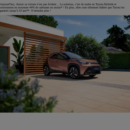
Aujourd’hui, choisir sa voiture n’est pas évident... La solution, c’est de rouler en Toyota Hybride et
consommez en moyenne 44% de carburant en moins* ! En plus, elles sont tellement fiables que Toyota les
garantit jusqu’à 10 ans**. N’attendez plus !