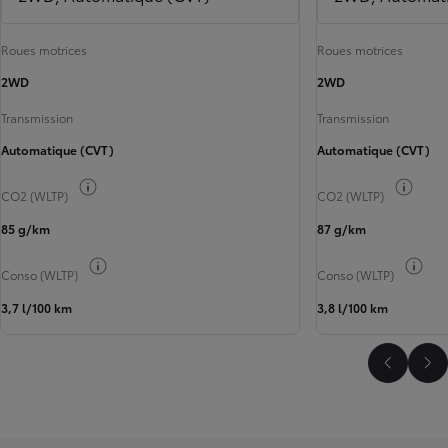
Roues motrices
Roues motrices
2WD
2WD
Transmission
Transmission
Automatique (CVT)
Automatique (CVT)
Basculer les infos carburant
Bascu
CO2 (WLTP)
CO2 (WLTP)
85 g/km
87 g/km
Basculer les infos carburant
Basc
Conso (WLTP)
Conso (WLTP)
3,7 l/100 km
3,8 l/100 km
Faire dé
Fai