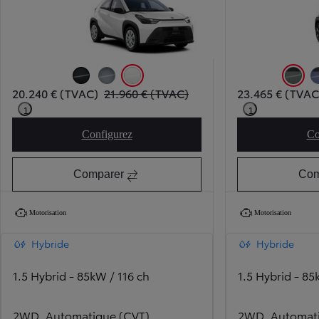
Night Sky Black (209)
Persian Salt (1K3)
Pure White (040)
Tarragon
20.240 € (TVAC)
21.960 € (TVAC)
23.465 € (TVAC
1
1
Configurez
Co
Aygo X Play
Comparer
Com
Motorisation
Motorisation
Hybride
Hybride
1.5 Hybrid - 85kW / 116 ch
1.5 Hybrid - 85
2WD, Automatique (CVT)
2WD, Automati