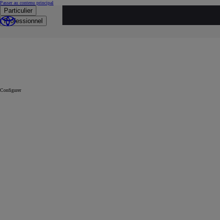
(Appuyez sur Enter)
Passer au contenu principal
loading content
Particulier
Professionnel
Configurer