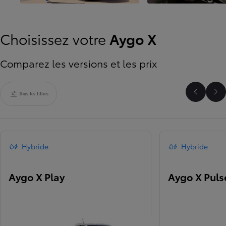
Choisissez votre
Aygo X
Comparez les versions et les prix
Tous les filtres
Faire dé
Fai
Hybride
Hybride
Aygo X Play
Aygo X Puls