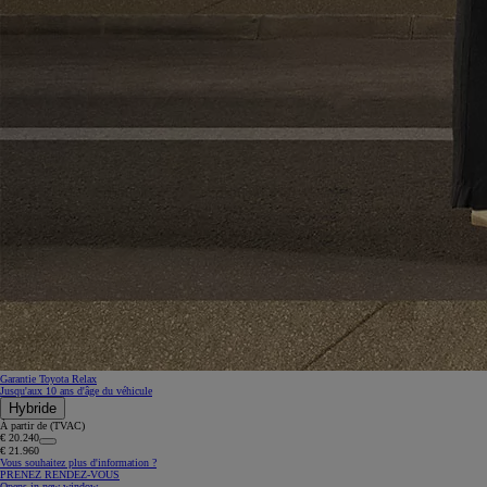
Garantie Toyota Relax
Jusqu'aux 10 ans d'âge du véhicule
Hybride
À partir de (TVAC)
€ 20.240
€ 21.960
Vous souhaitez plus d'information ?
PRENEZ RENDEZ-VOUS
Opens in new window